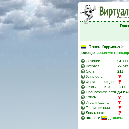
Глав
Эрвин Каррильо
Команда:
Дакилема (Эквадор
Позиции
CF
/
LF
Возраст
29
лет
Сила
211
Усталость
Форма на сегодня
Реальная сила
~211
Спецвозможности
Д4
И4
Стиль
Играл подряд
Травматичность
Лояльность
Школа:
Дакилема