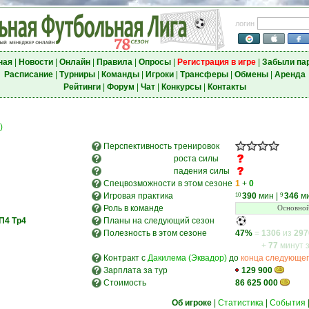
логин
ная
|
Новости
|
Онлайн
|
Правила
|
Опросы
|
Регистрация в игре
|
Забыли па
Расписание
|
Турниры
|
Команды
|
Игроки
|
Трансферы
|
Обмены
|
Аренда
Рейтинги
|
Форум
|
Чат
|
Конкурсы
|
Контакты
)
Перспективность
тренировок
роста силы
падения силы
Спецвозможности в этом сезоне
1
+
0
Игровая практика
390
мин
|
346
м
10
9
Роль в команде
Основной
П4
Тр4
Планы на следующий сезон
Полезность в этом сезоне
47%
=
1306
из
297
+
77
минут 
Контракт с
Дакилема (Эквадор)
до
конца следующег
Зарплата за тур
129 900
Стоимость
86 625 000
Об игроке
|
Статистика
|
События