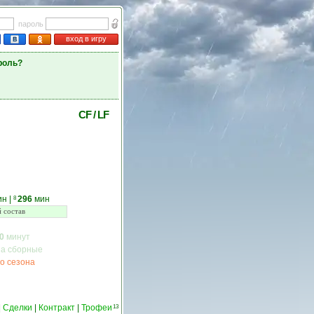
пароль
вход в игру
роль?
CF
/
LF
ин
|
296
мин
8
 состав
0
минут
за сборные
о сезона
|
Сделки
|
Контракт
|
Трофеи
13