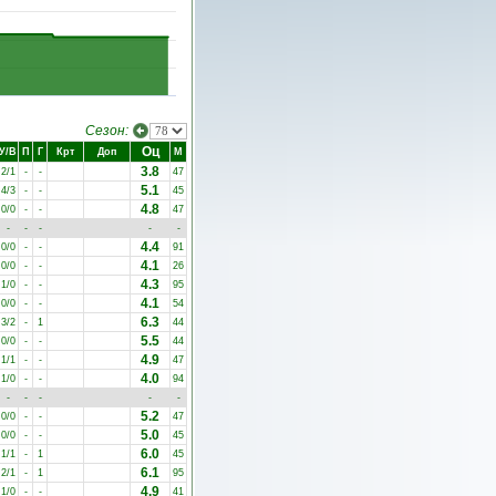
Сезон:
Оц
У/В
П
Г
Крт
Доп
М
3.8
2/1
-
-
47
5.1
4/3
-
-
45
4.8
0/0
-
-
47
-
-
-
-
-
4.4
0/0
-
-
91
4.1
0/0
-
-
26
4.3
1/0
-
-
95
4.1
0/0
-
-
54
6.3
3/2
-
1
44
5.5
0/0
-
-
44
4.9
1/1
-
-
47
4.0
1/0
-
-
94
-
-
-
-
-
5.2
0/0
-
-
47
5.0
0/0
-
-
45
6.0
1/1
-
1
45
6.1
2/1
-
1
95
4.9
1/0
-
-
41