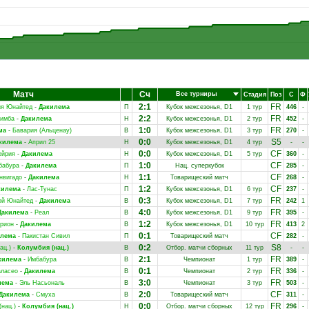
Матч
Сч
Все турниры
Стадия
Поз
С
Ф
2:1
FR
ия Юнайтед
-
Дакилема
П
Кубок межсезонья, D1
1 тур
446
-
2:2
FR
имба
-
Дакилема
Н
Кубок межсезонья, D1
2 тур
452
-
1:0
FR
ма
-
Бавария (Альценау)
В
Кубок межсезонья, D1
3 тур
270
-
0:0
S5
килема
-
Април 25
Н
Кубок межсезонья, D1
4 тур
-
-
0:0
CF
ейрия
-
Дакилема
Н
Кубок межсезонья, D1
5 тур
360
-
1:0
CF
бабура
-
Дакилема
П
Нац. суперкубок
285
-
1:1
CF
нвигадо
-
Дакилема
Н
Товарищеский матч
268
-
1:2
CF
килема
-
Лас-Тунас
П
Кубок межсезонья, D1
6 тур
237
-
0:3
FR
ой Юнайтед
-
Дакилема
В
Кубок межсезонья, D1
7 тур
242
1
4:0
FR
Дакилема
-
Реал
В
Кубок межсезонья, D1
9 тур
395
-
1:2
FR
рион
-
Дакилема
В
Кубок межсезонья, D1
10 тур
413
2
0:1
CF
лема
-
Пакистан Сивил
П
Товарищеский матч
282
-
0:2
S8
ац.)
-
Колумбия (нац.)
В
Отбор. матчи сборных
11 тур
-
-
2:1
FR
килема
-
Имбабура
В
Чемпионат
1 тур
389
-
0:1
FR
аласео
-
Дакилема
В
Чемпионат
2 тур
336
-
3:0
FR
лема
-
Эль Насьональ
В
Чемпионат
3 тур
503
-
2:0
CF
Дакилема
-
Смуха
В
Товарищеский матч
311
-
0:0
FR
(нац.)
-
Колумбия (нац.)
Н
Отбор. матчи сборных
12 тур
296
-