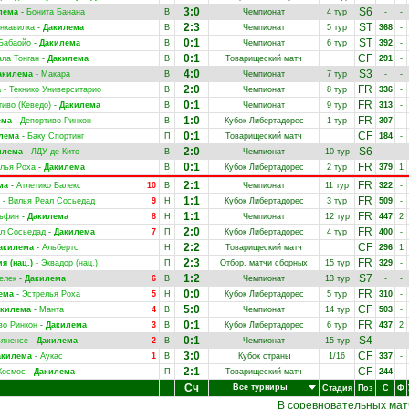
3:0
S6
лема
-
Бонита Банана
В
Чемпионат
4 тур
-
-
2:3
ST
нкавилка
-
Дакилема
В
Чемпионат
5 тур
368
-
0:1
ST
Бабаойо
-
Дакилема
В
Чемпионат
6 тур
392
-
0:1
CF
ала Тонган
-
Дакилема
В
Товарищеский матч
291
-
4:0
S3
акилема
-
Макара
В
Чемпионат
7 тур
-
-
2:0
FR
а
-
Текнико Университарио
В
Чемпионат
8 тур
336
-
0:1
FR
иво (Кеведо)
-
Дакилема
В
Чемпионат
9 тур
313
-
1:0
FR
ема
-
Депортиво Ринкон
В
Кубок Либертадорес
1 тур
307
-
0:1
CF
лема
-
Баку Спортинг
П
Товарищеский матч
184
-
2:0
S6
илема
-
ЛДУ де Кито
В
Чемпионат
10 тур
-
-
0:1
FR
лья Роха
-
Дакилема
В
Кубок Либертадорес
2 тур
379
1
2:1
FR
ма
-
Атлетико Валекс
10
В
Чемпионат
11 тур
322
-
1:1
FR
-
Вилья Реал Сосьедад
9
Н
Кубок Либертадорес
3 тур
509
-
1:1
FR
ьфин
-
Дакилема
8
Н
Чемпионат
12 тур
447
2
2:0
FR
л Сосьедад
-
Дакилема
7
П
Кубок Либертадорес
4 тур
400
-
2:2
CF
акилема
-
Альбертс
Н
Товарищеский матч
296
1
2:3
FR
я (нац.)
-
Эквадор (нац.)
П
Отбор. матчи сборных
15 тур
329
-
1:2
S7
елек
-
Дакилема
6
В
Чемпионат
13 тур
-
-
0:0
FR
ема
-
Эстрелья Роха
5
Н
Кубок Либертадорес
5 тур
310
-
5:0
CF
килема
-
Манта
4
В
Чемпионат
14 тур
503
-
0:1
FR
во Ринкон
-
Дакилема
3
В
Кубок Либертадорес
6 тур
437
2
0:1
S4
яненсе
-
Дакилема
2
В
Чемпионат
15 тур
-
-
3:0
CF
акилема
-
Аукас
1
В
Кубок страны
1/16
337
-
2:1
CF
Космос
-
Дакилема
П
Товарищеский матч
244
-
Сч
Все турниры
Стадия
Поз
С
Ф
В соревновательных мат