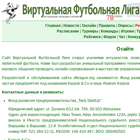
Главная
|
Новости
|
Онлайн
|
Правила
|
Опросы
|
Ре
Расписание
|
Турниры
|
Команды
|
Игроки
|
Т
Рейтинги
|
Форум
|
Чат
|
Конку
О сайте
Сайт Виртуальной Футбольной Лиги открыт усилиями энтузиастов, поже
любителей футбола. Нами был разработан уникальный программно-технич
игрового общения проводить онлайн-соревнования в мастерстве управлен
Разработкой и обслуживанием сайта vfleague.org занимается Фонд разв
частью предприятия под названием Karpuk & Co в лице Aliaksei Karpuk.
Контактные данные и реквизиты:
Фонд развития предпринимательства „Twój StartUp”:
Юридический адрес: ul. Żurawia 6/12 lok. 766, 00-503 Warszawa
Адрес для корреспонденции: Atlas Tower, Aleje Jerozolimskie 123A, piętro
внесен в Реестр предпринимателей Национального судебного реест
Варшавы в Варшаве, 12-й Хозяйственный отдел Национального судебн
номер NIP: 521-364-12-11, REGON: 146-433-467, BDO: 000460502.