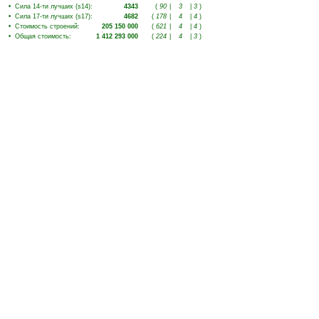
•
Сила 14-ти лучших (s14)
:
4343
(
90
|
3
|
3
)
•
Сила 17-ти лучших (s17)
:
4682
(
178
|
4
|
4
)
•
Стоимость строений
:
205 150 000
(
621
|
4
|
4
)
•
Общая стоимость
:
1 412 293 000
(
224
|
4
|
3
)