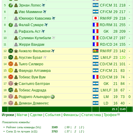
Эрнан Лопес
CF
/
CM
31
218
-
5
Иво Маммини
CF
/
CM
29
217
-
6
Юкихиро Кавасима
RM
/
RF
29
218
-
7
Фалай Сумаре
RD
/
RM
31
255
-
8
Рафаэль Аст
GK
28
209
-
9
Cулиман Кулибали
CD
/
CM
27
197
-
10
Жерри Вандам
RD
/
CD
24
155
-
11
Анжело Фюльжени
RM
/
RF
23
142
-
12
Агустин Бузат
LM
/
LF
23
120
-
13
Тьяго Силверо
CD
/
CM
21
101
-
14
Факундо Алтамира
CF
/
CM
21
83
-
15
Тобиас Вум Вум
CD
/
CM
19
74
-
16
Сантьяго Белтран
GK
21
84
-
17
Тобиас Андрада
LM
/
LF
18
67
-
18
Родриго Альендро
LM
19
73
0
19
Демиан Домингес
LD
16
40
-
20
25.3
3149
Игроки
|
Матчи
|
Сделки
|
События
|
Финансы
|
Статистика
|
Трофеи
111
Показатели команды:
•
Рейтинг силы команды (Vs)
:
3349
(
99
|
2
|
2
)
•
Сила 11-ти лучших (s11)
:
3763
(
37
|
2
|
2
)