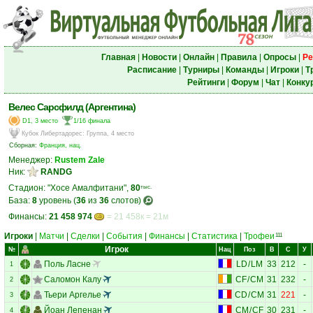
Главная
|
Новости
|
Онлайн
|
Правила
|
Опросы
|
Ре
Расписание
|
Турниры
|
Команды
|
Игроки
|
Т
Рейтинги
|
Форум
|
Чат
|
Конку
Велес Сарсфилд (Аргентина)
D1, 3 место
1/16 финала
Кубок Либертадорес
:
Группа, 4 место
Сборная:
Франция, нац.
Менеджер:
Rustem Zale
Ник:
RANDG
Стадион: "Хосе Амалфитани",
80
тыс.
База:
8
уровень (
36
из
36
слотов)
Финансы:
21 458 974
= 21 458к = 21м
Игроки
|
Матчи
|
Сделки
|
События
|
Финансы
|
Статистика
|
Трофеи
111
Игрок
№
Нац
Поз
В
С
У
Поль Ласне
LD
/
LM
33
212
-
1
Саломон Калу
CF
/
CM
31
232
-
2
Тьери Аргелье
CD
/
CM
31
221
-
3
Йоан Лепенан
CM
/
CF
30
231
-
4