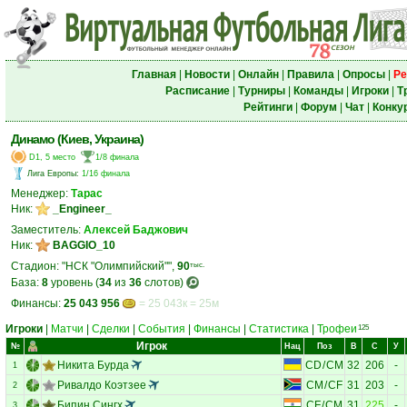
Главная
|
Новости
|
Онлайн
|
Правила
|
Опросы
|
Ре
Расписание
|
Турниры
|
Команды
|
Игроки
|
Т
Рейтинги
|
Форум
|
Чат
|
Конку
Динамо (Киев, Украина)
D1, 5 место
1/8 финала
Лига Европы
:
1/16 финала
Менеджер:
Тарас
Ник:
_Engineer_
Заместитель:
Алексей Баджович
Ник:
BAGGIO_10
Стадион: "НСК "Олимпийский"",
90
тыс.
База:
8
уровень (
34
из
36
слотов)
Финансы:
25 043 956
= 25 043к = 25м
Игроки
|
Матчи
|
Сделки
|
События
|
Финансы
|
Статистика
|
Трофеи
125
Игрок
№
Нац
Поз
В
С
У
Никита Бурда
CD
/
CM
32
206
-
1
Ривалдо Коэтзее
CM
/
CF
31
203
-
2
Бипин Сингх
CF
/
CM
31
225
-
3