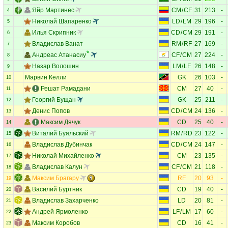
Яйр Мартинес
CM
/
CF
31
213
-
4
Николай Шапаренко
LD
/
LM
29
196
-
5
Илья Скрипник
CD
/
CM
29
191
-
6
Владислав Ванат
RM
/
RF
27
169
-
7
Андреас Атанасиу
CF
/
CM
27
224
-
8
Назар Волошин
LM
/
LF
26
148
-
9
Марвин Келли
GK
26
103
-
10
Решат Рамадани
CM
27
40
-
11
Георгий Бущан
GK
25
211
-
12
Денис Попов
CD
/
CM
24
136
-
13
Максим Дячук
CD
25
40
-
14
Виталий Буяльский
RM
/
RD
23
122
-
15
Владислав Дубинчак
CD
/
CM
24
147
-
16
Николай Михайленко
CM
23
135
-
17
Владислав Калун
CF
/
CM
21
118
-
18
Максим Брагару
RF
20
93
-
19
Василий Буртник
CD
19
40
-
20
Владислав Захарченко
LD
20
81
-
21
Андрей Ярмоленко
LF
/
LM
17
60
-
22
Максим Коробов
CD
16
41
-
23