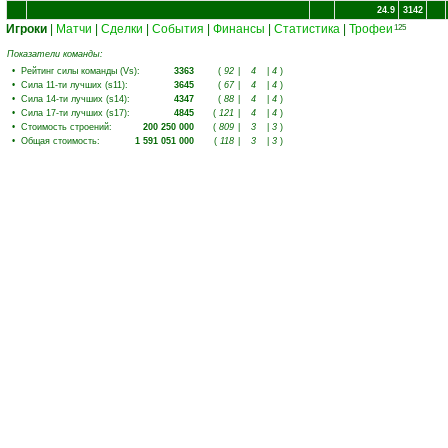
24.9
3142
Игроки
|
Матчи
|
Сделки
|
События
|
Финансы
|
Статистика
|
Трофеи
125
Показатели команды:
•
Рейтинг силы команды (Vs)
:
3363
(
92
|
4
|
4
)
•
Сила 11-ти лучших (s11)
:
3645
(
67
|
4
|
4
)
•
Сила 14-ти лучших (s14)
:
4347
(
88
|
4
|
4
)
•
Сила 17-ти лучших (s17)
:
4845
(
121
|
4
|
4
)
•
Стоимость строений
:
200 250 000
(
809
|
3
|
3
)
•
Общая стоимость
:
1 591 051 000
(
118
|
3
|
3
)