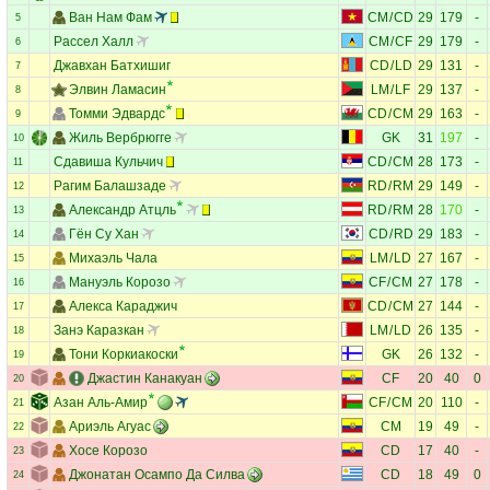
Ван Нам Фам
CM
/
CD
29
179
-
5
Рассел Халл
CM
/
CF
29
179
-
6
Джавхан Батхишиг
CD
/
LD
29
131
-
7
Элвин Ламасин
LM
/
LF
29
137
-
8
Томми Эдвардс
CD
/
CM
29
163
-
9
Жиль Вербрюгге
GK
31
197
-
10
Сдавиша Кульчич
CD
/
CM
28
173
-
11
Рагим Балашзаде
RD
/
RM
29
149
-
12
Александр Атцль
RD
/
RM
28
170
-
13
Гён Су Хан
CD
/
RD
29
183
-
14
Михаэль Чала
LM
/
LD
27
167
-
15
Мануэль Корозо
CF
/
CM
27
178
-
16
Алекса Караджич
CD
/
CM
27
144
-
17
Занэ Каразкан
LM
/
LD
26
135
-
18
Тони Коркиакоски
GK
26
132
-
19
Джастин Канакуан
CF
20
40
0
20
Азан Аль-Амир
CF
/
CM
20
110
-
21
Ариэль Агуас
CM
19
49
-
22
Хосе Корозо
CD
17
40
-
23
Джонатан Осампо Да Силва
CD
18
49
0
24