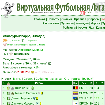
Главная
|
Новости
|
Онлайн
|
Правила
|
Опросы
|
Ре
Расписание
|
Турниры
|
Команды
|
Игроки
|
Т
Рейтинги
|
Форум
|
Чат
|
Конку
Имбабура (Ибарра, Эквадор)
D1, 2 место
1/16 финала
Кубок Либертадорес
:
Группа, 1 место
Менеджер:
Архангел Михаил
Ник:
Tuberculezz
Стадион: "Олимпико",
70
тыс.
База:
8
уровень (
36
из
36
слотов)
Атмосфера в команде:
+1
%
Финансы:
-2 680 258
= -2 680к = -2м
Игроки
|
Матчи
|
Сделки
|
События
|
Финансы
|
Статистика
|
Трофеи
21
Игрок
№
Нац
Поз
В
С
У
Тимо Ханен
CM
/
CF
33
164
-
1
Теласко Сеговия
CF
/
CM
32
205
-
2
Димас Таусинга
RM
/
RD
31
187
-
3
Даниель Маиллот
CF
/
CM
30
201
-
4