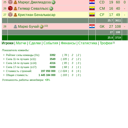
Маркус Джилиадоза
CD
19
60
0
25
Гилмар Севалльос
CM
16
40
-
26
Кристиан Беналькасар
CF
17
49
-
27
25.7
3611
Марко Бучай
(12)
GK
27
108
-
28
27
108
25.8
3719
Игроки
|
Матчи
|
Сделки
|
События
|
Финансы
|
Статистика
|
Трофеи
21
Показатели команды:
•
Рейтинг силы команды (Vs)
:
3392
(
78
|
2
|
2
)
•
Сила 11-ти лучших (s11)
:
3549
(
105
|
2
|
2
)
•
Сила 14-ти лучших (s14)
:
4316
(
95
|
3
|
3
)
•
Сила 17-ти лучших (s17)
:
5088
(
68
|
1
|
1
)
•
Стоимость строений
:
197 050 000
(
1 024
|
6
|
6
)
•
Общая стоимость
:
1 445 184 000
(
193
|
3
|
3
)
Успешность работы менеджера
:
+3
%