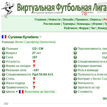
Главная
|
Новости
|
Онлайн
|
Правила
|
Опросы
|
Ре
Расписание
|
Турниры
|
Команды
|
Игроки
|
Т
Рейтинги
|
Форум
|
Чат
|
Конку
Cулиман Кулибали
Команда:
Велес Сарсфилд (Аргентина)
Позиции
CD
/
CM
Перспективность
тре
Возраст
27
лет
рос
Сила
197
па
Усталость
Спецвозможности в э
Форма на сегодня
Игровая практика
Реальная сила
~197
Роль в команде
Спецвозможности
Пд4
П4
И4
Ат3
Полезность в этом с
Стиль
Контракт с
Велес Сар
Играл подряд
Лояльность
Травматичность
Зарплата за тур
Школа:
Вольтижер де Шатобр...
Стоимость
Об
200