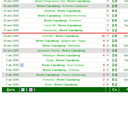
1:0
19 июл 2026
Шабаб Риади (Бени Тур)
-
Велес Сарсфилд
П
То
2:0
20 июл 2026
Велес Сарсфилд
-
Атлетико Сармьенто
В
0:2
22 июл 2026
Банфилд
-
Велес Сарсфилд
В
1:0
24 июл 2026
Велес Сарсфилд
-
Библиотека Атенас
В
0:0
25 июл 2026
Велес Сарсфилд
-
Ахокалла
Н
Куб
2:0
26 июл 2026
Скала ИФ
-
Велес Сарсфилд
П
То
1:2
27 июл 2026
Сакачиспас
-
Велес Сарсфилд
В
1:0
28 июл 2026
Атлетико
-
Велес Сарсфилд
10
П
Куб
2:0
29 июл 2026
Велес Сарсфилд
-
Дефенсорес Унидос
9
В
0:0
30 июл 2026
Велес Сарсфилд
-
Имбабура
8
Н
Куб
1:0
31 июл 2026
Депортиво Ринкон
-
Велес Сарсфилд
7
П
3:0
1 авг 2026
Имбабура
-
Велес Сарсфилд
6
П
Куб
1:2
2 авг 2026
Орадя
-
Велес Сарсфилд
В
То
2:0
3 авг 2026
Велес Сарсфилд
-
Бока Хуниорс
5
В
0:3
4 авг 2026
Велес Сарсфилд
-
Атлетико
4
П
Куб
1:4
5 авг 2026
Велес Сарсфилд
-
Расинг (Авейанеда)
3
П
0:1
6 авг 2026
Ахокалла
-
Велес Сарсфилд
2
В
Куб
0:2
7 авг 2026
Колон
-
Велес Сарсфилд
1
В
Дата
3
1
Сч
В