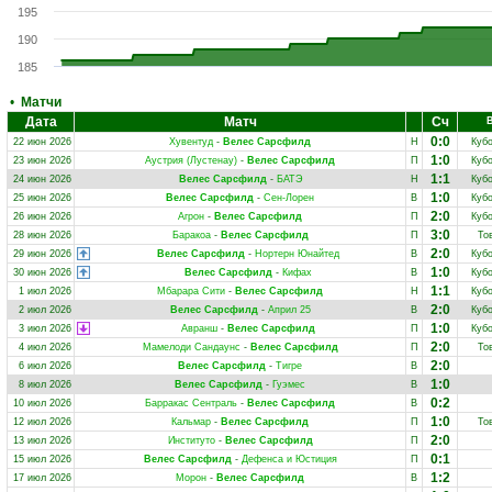
195
190
185
•
Матчи
Дата
Матч
Сч
В
0:0
22 июн 2026
Хувентуд
-
Велес Сарсфилд
Н
Куб
1:0
23 июн 2026
Аустрия (Лустенау)
-
Велес Сарсфилд
П
Куб
1:1
24 июн 2026
Велес Сарсфилд
-
БАТЭ
Н
Куб
1:0
25 июн 2026
Велес Сарсфилд
-
Сен-Лорен
В
Куб
2:0
26 июн 2026
Агрон
-
Велес Сарсфилд
П
Куб
3:0
28 июн 2026
Баракоа
-
Велес Сарсфилд
П
То
2:0
29 июн 2026
Велес Сарсфилд
-
Нортерн Юнайтед
В
Куб
1:0
30 июн 2026
Велес Сарсфилд
-
Кифах
В
Куб
1:1
1 июл 2026
Мбарара Сити
-
Велес Сарсфилд
Н
Куб
2:0
2 июл 2026
Велес Сарсфилд
-
Април 25
В
Куб
1:0
3 июл 2026
Авранш
-
Велес Сарсфилд
П
Куб
2:0
4 июл 2026
Мамелоди Сандаунс
-
Велес Сарсфилд
П
То
2:0
6 июл 2026
Велес Сарсфилд
-
Тигре
В
1:0
8 июл 2026
Велес Сарсфилд
-
Гуэмес
В
0:2
10 июл 2026
Барракас Сентраль
-
Велес Сарсфилд
В
1:0
12 июл 2026
Кальмар
-
Велес Сарсфилд
П
То
2:0
13 июл 2026
Институто
-
Велес Сарсфилд
П
0:1
15 июл 2026
Велес Сарсфилд
-
Дефенса и Юстиция
П
1:2
17 июл 2026
Морон
-
Велес Сарсфилд
В