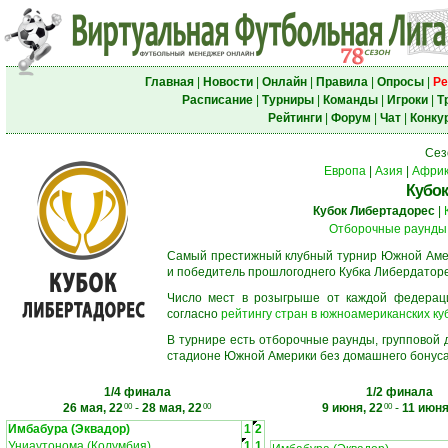
Главная
|
Новости
|
Онлайн
|
Правила
|
Опросы
|
Ре
Расписание
|
Турниры
|
Команды
|
Игроки
|
Т
Рейтинги
|
Форум
|
Чат
|
Конку
Сез
Европа
|
Азия
|
Афри
Кубок
Кубок Либертадорес
|
Отборочные раунды
Самый престижный клубный турнир Южной Амер
и победитель прошлогоднего Кубка Либердаторе
Число мест в розыгрыше от каждой федерац
согласно
рейтингу стран в южноамериканских ку
В турнире есть отборочные раунды, групповой
стадионе Южной Америки без домашнего бонуса.
1/4 финала
1/2 финала
26 мая, 22
-
28 мая, 22
9 июня, 22
-
11 июня
00
00
00
Имбабура (Эквадор)
1
2
Униаутонома (Колумбия)
1
1