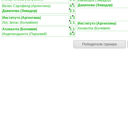
Имбабура (Эквадор)
Дакилема (Эквадор)
Велес Сарсфилд (Аргентина)
0
1
Дакилема (Эквадор)
2
1
Институто (Аргентина)
1
3
Лос Зипас (Колумбия)
1
1
Институто (Аргентина)
Ахокалла (Боливия)
Ахокалла (Боливия)
1
1
Индепендьенте (Парагвай)
0
2
Победители турнира