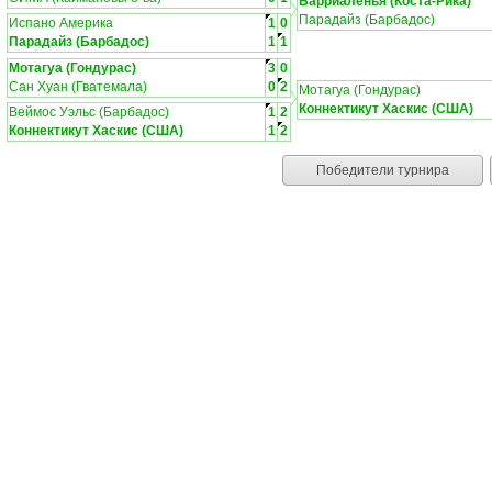
Барриаленья (Коста-Рика)
Парадайз (Барбадос)
Испано Америка
1
0
Парадайз (Барбадос)
1
1
Мотагуа (Гондурас)
3
0
Сан Хуан (Гватемала)
0
2
Мотагуа (Гондурас)
Коннектикут Хаскис (США)
Веймос Уэльс (Барбадос)
1
2
Коннектикут Хаскис (США)
1
2
Победители турнира