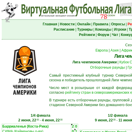
Главная
|
Новости
|
Онлайн
|
Правила
|
Опросы
|
Ре
Расписание
|
Турниры
|
Команды
|
Игроки
|
Т
Рейтинги
|
Форум
|
Чат
|
Конку
Сез
Европа
|
Азия
|
Афри
Лига че
Лига чемпионов Америки
|
Кубок 
Отборочные раунды
|
Гр
Самый престижный клубный турнир Северной
сезона и победитель прошлогодней Лиги чемпио
Число мест в розыгрыше от каждой федерац
согласно
рейтингу стран в североамериканских к
В турнире есть отборочные раунды, групповой
стадионе Северной Америки без домашнего бону
1/4 финала
1/2 финала
2 июня, 22
-
4 июня, 22
9 июня, 22
-
11 июня
00
00
00
Барриаленья (Коста-Рика)
2
0
СИМА (Каймановы о-ва)
0
1