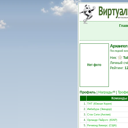
Глав
Архангел
Последний ви
Ник:
Tu
Личный сч
Нет фото
Рейтинг:
1
Профиль
|
Награды
|
Троф
66
Команды
1.
ТНТ (Южная Корея)
2.
Имбабура (Эквадор)
3.
Сток Сити (Англия)
4.
Орландо Пайрэтс (ЮАР)
5.
Ричмонд Киккерс (США)