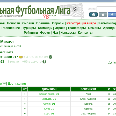
логин
ная
|
Новости
|
Онлайн
|
Правила
|
Опросы
|
Регистрация в игре
|
Забыли па
Расписание
|
Турниры
|
Команды
|
Игроки
|
Трансферы
|
Обмены
|
Аренда
Рейтинги
|
Форум
|
Чат
|
Конкурсы
|
Контакты
 Михаил
зит:
сегодня в 7:16
berculezz
ёт:
3 880 017
= 3 880.0к = 3.0м
263
=
3 место
=
+66 в августе
Дата
еи
|
Достижения
164
Ст
Дивизион
Континент
И
s
+
Южная Корея, D1
Азия
28
34
+
Эквадор, D1
Южн. Америка
28
35
+
Англия, D1
Европа
26
30
+
ЮАР, D1
Африка
24
29
+
США, D1
Сев. Америка
24
33