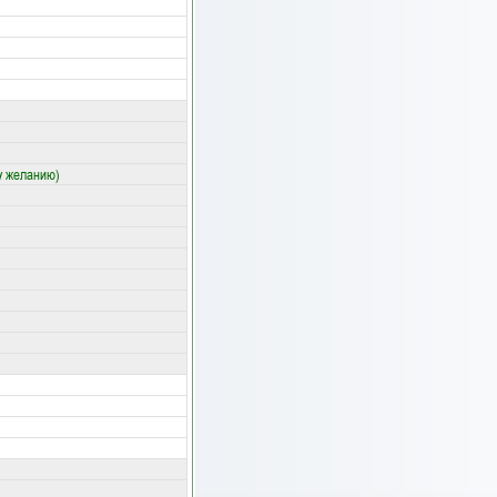
у желанию)
)