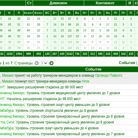
Ст
Дивизион
Континент
И
s
В
Н
П
Колл+
Колл-
ВC
В+
В=
В-
Вo
Н+
Н=
Н-
Нo
П+
П=
П-
87
16
36
32
24
-
17
15
47
8
6
3
2
5
12
2
4
59
45
51
41
26
7
14
19
99
20
11
9
8
17
21
5
3
90
44
49
44
22
7
21
23
111
28
13
10
5
16
15
6
6
00
46
52
34
35
1
10
19
137
33
8
12
16
10
19
6
7
98
36
45
30
35
7
18
12
125
36
14
6
8
8
12
11
2
82
48
39
35
37
6
10
14
118
34
9
13
13
13
15
4
3
834
1630
1994
989
993
120
287
449
3242
736
320
312
580
418
808
342
233
События
|
ца
1
из
7
. Страницы:
Событие
. Михаил
принят на работу тренером-менеджером в команду
Орландо Пайрэтс
. Михаил
покинул пост тренера-менеджера команды
Нгок
ТНТ
: Завершено расширение стадиона до 98 000 мест
ичмонд Киккерс
: Уровень строения медицинский центр увеличен до 7 уровня
ТНТ
: Началось расширение стадиона до 98 000 мест
ичмонд Киккерс
: Уровень строения скаут-центр уменьшен до 5 уровня
Имбабура
: Уровень строения спортшкола увеличен до 8 уровня
ичмонд Киккерс
: Уровень строения тренировочный центр увеличен до 8 уровня
ток Сити
: Уровень строения тренировочный центр увеличен до 8 уровня
Имбабура
: Уровень строения скаут-центр уменьшен до 4 уровня
ичмонд Киккерс
: Уровень строения тренировочный центр увеличен до 7 уровня