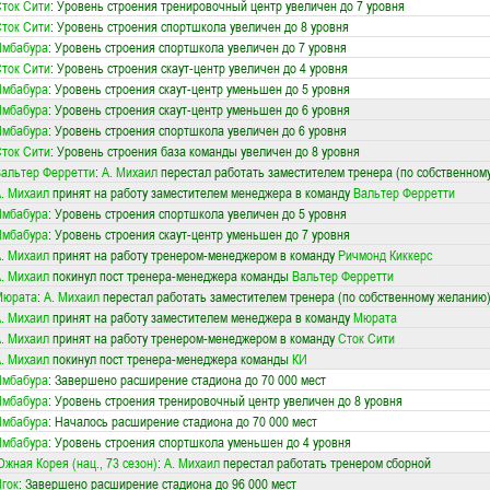
ток Сити
: Уровень строения тренировочный центр увеличен до 7 уровня
ток Сити
: Уровень строения спортшкола увеличен до 8 уровня
Имбабура
: Уровень строения спортшкола увеличен до 7 уровня
ток Сити
: Уровень строения скаут-центр увеличен до 4 уровня
Имбабура
: Уровень строения скаут-центр уменьшен до 5 уровня
Имбабура
: Уровень строения скаут-центр уменьшен до 6 уровня
Имбабура
: Уровень строения спортшкола увеличен до 6 уровня
ток Сити
: Уровень строения база команды увеличен до 8 уровня
альтер Ферретти
:
А. Михаил
перестал работать заместителем тренера (по собственном
. Михаил
принят на работу заместителем менеджера в команду
Вальтер Ферретти
Имбабура
: Уровень строения спортшкола увеличен до 5 уровня
Имбабура
: Уровень строения скаут-центр уменьшен до 7 уровня
. Михаил
принят на работу тренером-менеджером в команду
Ричмонд Киккерс
. Михаил
покинул пост тренера-менеджера команды
Вальтер Ферретти
Мюрата
:
А. Михаил
перестал работать заместителем тренера (по собственному желанию
. Михаил
принят на работу заместителем менеджера в команду
Мюрата
. Михаил
принят на работу тренером-менеджером в команду
Сток Сити
. Михаил
покинул пост тренера-менеджера команды
КИ
Имбабура
: Завершено расширение стадиона до 70 000 мест
Имбабура
: Уровень строения тренировочный центр увеличен до 8 уровня
Имбабура
: Началось расширение стадиона до 70 000 мест
Имбабура
: Уровень строения спортшкола уменьшен до 4 уровня
жная Корея (нац., 73 сезон)
:
А. Михаил
перестал работать тренером сборной
гок
: Завершено расширение стадиона до 96 000 мест