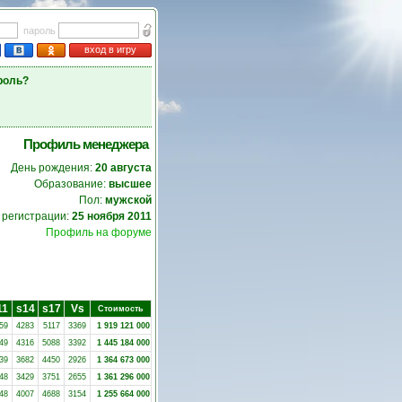
пароль
вход в игру
роль?
Профиль менеджера
День рождения:
20 августа
Образование:
высшее
Пол:
мужской
 регистрации:
25 ноября 2011
Профиль на форуме
11
s14
s17
Vs
Стоимость
59
4283
5117
3369
1 919 121 000
49
4316
5088
3392
1 445 184 000
39
3682
4450
2926
1 364 673 000
48
3429
3751
2655
1 361 296 000
48
4007
4688
3154
1 255 664 000