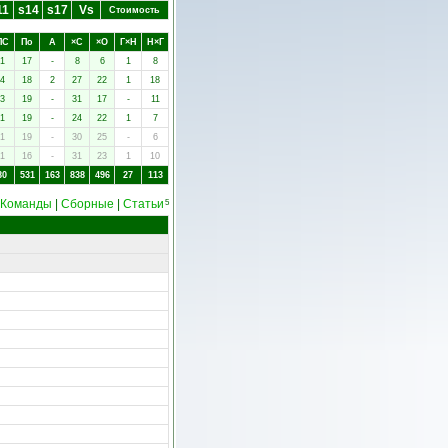
11
s14
s17
Vs
Стоимость
ПC
Пo
А
×C
×O
Г×Н
Н×Г
1
17
-
8
6
1
8
4
18
2
27
22
1
18
3
19
-
31
17
-
11
1
19
-
24
22
1
7
1
19
-
30
25
-
6
1
16
-
31
23
1
10
80
531
163
838
496
27
113
Команды
|
Сборные
|
Статьи
5