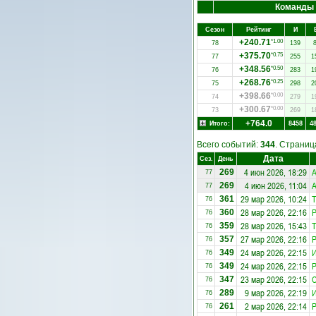
Команды
Сезон
Рейтинг
И
+240.71
*1.00
78
139
+375.70
*0.75
77
255
1
+348.56
*0.50
76
283
1
+268.76
*0.25
75
298
2
+398.66
*0.00
74
279
1
+300.67
*0.00
73
269
1
+764.0
Итого:
8458
4
Всего событий:
344
. Страни
Дата
Сез.
День
4 июн 2026, 18:29
А
269
77
4 июн 2026, 11:04
А
269
77
29 мар 2026, 10:24
361
76
28 мар 2026, 22:16
Р
360
76
28 мар 2026, 15:43
359
76
27 мар 2026, 22:16
Р
357
76
24 мар 2026, 22:15
349
76
24 мар 2026, 22:15
Р
349
76
23 мар 2026, 22:15
С
347
76
9 мар 2026, 22:19
289
76
2 мар 2026, 22:14
Р
261
76