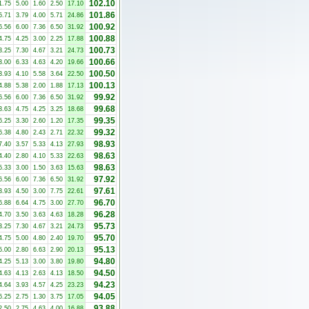
102.10
1.75
5.00
1.60
2.50
17.10
101.86
5.71
3.79
4.00
5.71
24.86
100.92
6.56
6.00
7.36
6.50
31.92
100.88
4.75
4.25
3.00
2.25
17.88
100.73
3.25
7.30
4.67
3.21
24.73
100.66
3.00
6.33
4.63
4.20
19.66
100.50
3.93
4.10
5.58
3.64
22.50
100.13
4.88
5.38
2.00
1.88
17.13
99.92
6.56
6.00
7.36
6.50
31.92
99.68
3.63
4.75
4.25
3.25
18.68
99.35
6.25
3.30
2.60
1.20
17.35
99.32
6.38
4.80
2.43
2.71
22.32
98.93
7.40
3.57
5.33
4.13
27.93
98.63
4.40
2.80
4.10
5.33
22.63
98.63
5.33
3.00
1.50
3.63
15.63
97.92
6.56
6.00
7.36
6.50
31.92
97.61
3.93
4.50
3.00
7.75
22.61
96.70
6.88
6.64
4.75
3.00
27.70
96.28
4.70
3.50
3.63
4.63
18.28
95.73
3.25
7.30
4.67
3.21
24.73
95.70
4.75
5.00
4.80
2.40
19.70
95.13
5.00
2.80
6.63
2.90
20.13
94.80
4.25
5.13
3.00
3.80
19.80
94.50
4.63
4.13
2.63
4.13
18.50
94.23
4.64
3.93
4.57
4.25
23.23
94.05
6.25
2.75
1.30
3.75
17.05
93.88
2.50
2.75
4.63
4.00
16.88