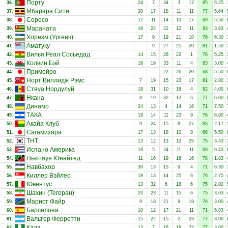
Порту
36.
24
7
34
3
17
85
6.25
Мбарара Сити
37.
20
17
18
11
11
77
5.64
Сересо
38.
17
11
14
10
17
69
5.50
Мараната
39.
16
22
22
12
11
83
3.63
Хорезм (Ургенч)
40.
17
9
19
21
10
76
6.30
Аматуку
41.
-
9
27
25
20
81
1.50
Вилья Реал Сосьедад
42.
14
15
26
22
1
78
5.25
Колвин Бэй
43.
16
19
33
11
4
83
3.00
Примейро
44.
-
-
22
26
20
68
5.50
Норт Виллидж Рэмс
45.
7
19
15
23
17
81
2.80
Стяуа Нордулуй
46.
19
31
10
18
4
82
4.00
Нкана
47.
8
19
32
12
6
77
6.00
Динамо
48.
24
13
4
14
16
71
7.50
ТАКА
49.
19
14
11
23
9
76
6.00
Акайа Клуб
50.
9
24
15
8
27
83
2.17
Сагамихара
51.
17
13
18
10
8
66
5.50
ТНТ
52.
13
12
13
12
25
75
3.43
Испано Америка
53.
18
5
24
11
11
69
6.43
Ньютаун Юнайтед
54.
11
16
19
16
16
78
1.83
Навбахор
55.
30
13
15
9
4
71
6.30
Киллер Вэйлес
56.
18
13
14
25
6
76
2.75
Ювентус
57.
13
32
6
18
6
75
2.80
Шахин (Тегеран)
58.
20
23
11
15
6
75
3.63
Марист Файр
59.
9
18
21
9
19
76
3.00
Барселона
60.
10
12
17
21
11
71
5.83
Вальтер Ферретти
61.
15
22
15
2
23
77
3.00
Када
62.
13
7
16
19
22
77
3.00