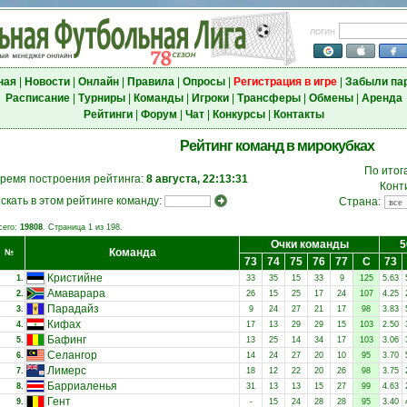
логин
ная
|
Новости
|
Онлайн
|
Правила
|
Опросы
|
Регистрация в игре
|
Забыли па
Расписание
|
Турниры
|
Команды
|
Игроки
|
Трансферы
|
Обмены
|
Аренда
Рейтинги
|
Форум
|
Чат
|
Конкурсы
|
Контакты
Рейтинг команд в мирокубках
По итог
ремя построения рейтинга:
8 августа, 22:13:31
Конт
скать в этом рейтинге команду:
Страна:
сего:
19808
. Страница 1 из 198.
Очки команды
5
Команда
№
73
74
75
76
77
С
73
Кристийне
1.
33
35
15
33
9
125
5.63
Амаварара
2.
26
15
25
17
24
107
4.25
Парадайз
3.
9
24
27
21
17
98
3.83
Кифах
4.
17
13
29
29
15
103
2.50
Бафинг
5.
13
25
14
34
17
103
3.06
Селангор
6.
14
24
27
20
10
95
3.70
Лимерс
7.
18
12
22
20
26
98
3.75
Барриаленья
8.
31
13
13
15
27
99
4.63
Гент
9.
-
15
24
28
28
95
3.40