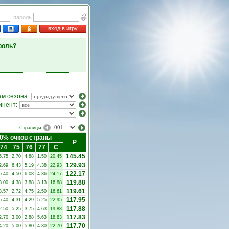
пароль
вход в игру
роль?
ам сезона:
инент:
Страницы:
0% очков страны
Р
74
75
76
77
С
145.45
5.75
2.70
4.88
1.50
20.45
129.93
2.69
6.43
5.19
4.38
22.93
122.17
5.40
4.50
6.08
4.36
24.17
119.88
3.00
4.38
3.88
3.13
16.88
119.61
3.57
2.72
4.75
2.50
16.61
117.95
5.40
4.31
4.29
5.25
22.95
117.88
2.50
5.25
3.75
4.63
19.88
117.83
2.70
3.00
2.88
5.63
18.83
117.70
4.20
5.00
5.80
4.30
22.70