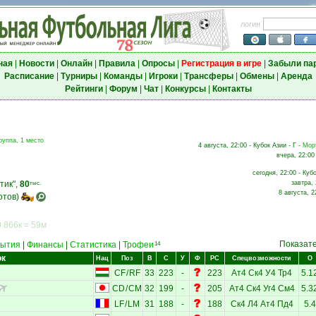
логин
ная
|
Новости
|
Онлайн
|
Правила
|
Опросы
|
Регистрация в игре
|
Забыли па
Расписание
|
Турниры
|
Команды
|
Игроки
|
Трансферы
|
Обмены
|
Аренда
Рейтинги
|
Форум
|
Чат
|
Конкурсы
|
Контакты
руппа, 1 место
4 августа, 22:00 - Кубок Азии - Г -
Мор
вчера, 22:00
сегодня, 22:00 - Кубо
тик",
80
завтра, 
тыс.
8 августа, 2
отов)
 866к = 59м
Показат
ытия
|
Финансы
|
Статистика
|
Трофеи
14
ок
Нац
Поз
В
С
У
Ф
РС
Спецвозможности
О
CF
/
RF
33
223
-
223
Ат4
Ск4
У4
Тр4
5.1
CD
/
CM
32
199
-
205
Ат4
Ск4
Уг4
См4
5.3
LF
/
LM
31
188
-
188
Ск4
Л4
Ат4
Пд4
5.4