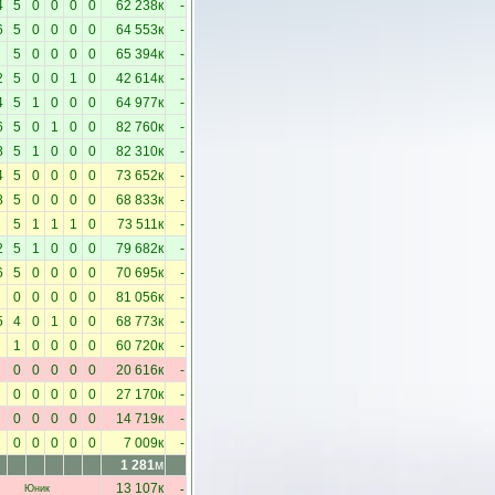
4
5
0
0
0
0
62 238к
-
6
5
0
0
0
0
64 553к
-
5
0
0
0
0
65 394к
-
2
5
0
0
1
0
42 614к
-
4
5
1
0
0
0
64 977к
-
6
5
0
1
0
0
82 760к
-
8
5
1
0
0
0
82 310к
-
4
5
0
0
0
0
73 652к
-
8
5
0
0
0
0
68 833к
-
5
1
1
1
0
73 511к
-
2
5
1
0
0
0
79 682к
-
6
5
0
0
0
0
70 695к
-
0
0
0
0
0
81 056к
-
5
4
0
1
0
0
68 773к
-
1
0
0
0
0
60 720к
-
0
0
0
0
0
20 616к
-
0
0
0
0
0
27 170к
-
0
0
0
0
0
14 719к
-
0
0
0
0
0
7 009к
-
1 281
м
-
13 107к
Юник