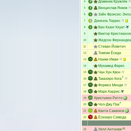
Доминик Кружляк
4
Венцислав Янков
5
Зэйн Фрэнсис-Энго
6
Дэниэль Торрес
7
Ван Кханг Кхуат
8
Виктор Кристиансе
9
Жедсон Фернанде
10
Стеван Йоветич
11
Томоки Ёсида
12
Наики Имаи
13
Мухамед Фарес
14
Чан Хун Квон
15
Такахиро Кога
16
Формоз Менди
17
Марк Харрис
18
Кристьяно Ратто
19
Чол-Джу Пак
20
Канта Сакагиси
21
Ёсихиро Симода
22
Уилл Антонюк
(8)
23