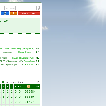
пароль
вход в игру
роль?
тон Сити Эксельсиор (Австралия)
-
0:0
 - Чемпионат - Д -
Фукуи Юнайтед
-
2:1
к Азии - Г -
Памир (Таджикистан)
-
?:?
22:00 - Чемпионат - Г -
Примейро
-
?:?
2:00 - Кубок страны - Д -
Нанкацу
-
?:?
ели:
И
Г
П
Ж
Кр
и/о
2
5
1
1
0
0
56 958к
-
2
5
0
1
0
0
58 660к
-
5
1
0
0
0
54 457к
-