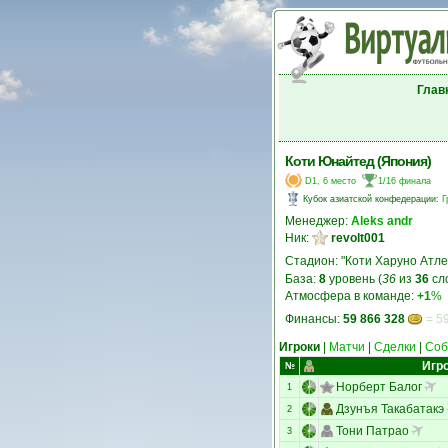
Глав
Коти Юнайтед (Япония)
D1, 6 место
1/16 финала
Кубок азиатской конфедерации
:
Г
Менеджер:
Aleks andr
Ник:
revolt001
Стадион: "Коти Харуно Атле
База:
8
уровень (
36
из
36
сл
Атмосфера в команде:
+1
%
Финансы:
59 866 328
= 59
Игроки
|
Матчи
|
Сделки
|
Соб
Игр
№
Норберт Балог
1
Дзунъя Такабатакэ
2
Тони Патрао
3