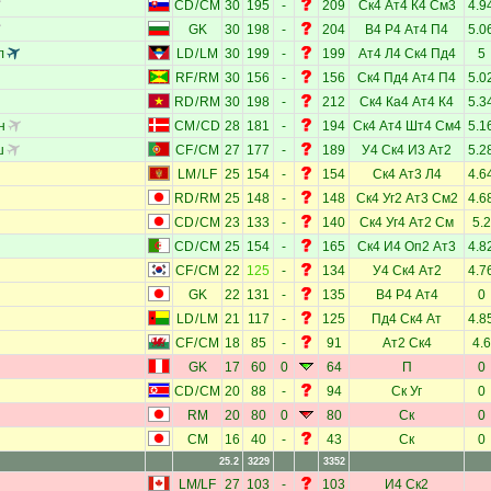
CD
/
CM
30
195
-
209
Ск4
Ат4
К4
См3
4.9
GK
30
198
-
204
В4
Р4
Ат4
П4
5.0
л
LD
/
LM
30
199
-
199
Ат4
Л4
Ск4
Пд4
5
RF
/
RM
30
156
-
156
Ск4
Пд4
Ат4
П4
5.0
RD
/
RM
30
198
-
212
Ск4
Ка4
Ат4
К4
5.3
н
CM
/
CD
28
181
-
194
Ск4
Ат4
Шт4
См4
5.1
ш
CF
/
CM
27
177
-
189
У4
Ск4
И3
Ат2
5.2
LM
/
LF
25
154
-
154
Ск4
Ат3
Л4
4.6
RD
/
RM
25
148
-
148
Ск4
Уг2
Ат3
См2
4.6
CD
/
CM
23
133
-
140
Ск4
Уг4
Ат2
См
5.2
CD
/
CM
25
154
-
165
Ск4
И4
Оп2
Ат3
4.8
CF
/
CM
22
125
-
134
У4
Ск4
Ат2
4.7
GK
22
131
-
135
В4
Р4
Ат4
0
LD
/
LM
21
117
-
125
Пд4
Ск4
Ат
4.8
CF
/
CM
18
85
-
91
Ат2
Ск4
4.6
GK
17
60
0
64
П
0
CD
/
CM
20
88
-
94
Ск
Уг
0
RM
20
80
0
80
Ск
0
CM
16
40
-
43
Ск
0
25.2
3229
3352
LM
/
LF
27
103
-
103
И4
Ск2