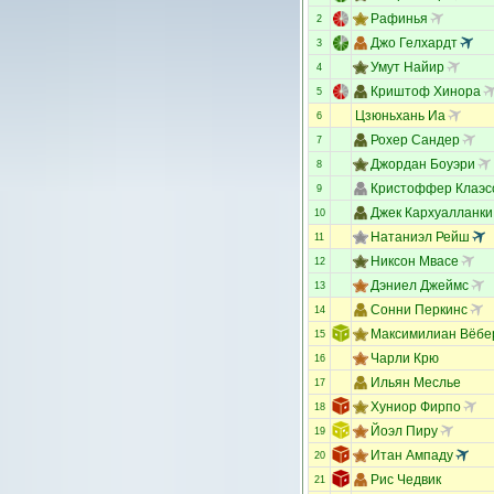
Рафинья
2
Джо Гелхардт
3
Умут Найир
4
Криштоф Хинора
5
Цзюньхань Иа
6
Рохер Сандер
7
Джордан Боуэри
8
Кристоффер Клаэс
9
Джек Кархуалланки
10
Натаниэл Рейш
11
Никсон Мвасе
12
Дэниел Джеймс
13
Сонни Перкинс
14
Максимилиан Вёбе
15
Чарли Крю
16
Ильян Меслье
17
Хуниор Фирпо
18
Йоэл Пиру
19
Итан Ампаду
20
Рис Чедвик
21