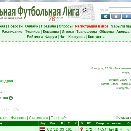
логин
ная
|
Новости
|
Онлайн
|
Правила
|
Опросы
|
Регистрация в игре
|
Забыли па
Расписание
|
Турниры
|
Команды
|
Игроки
|
Трансферы
|
Обмены
|
Аренда
Рейтинги
|
Форум
|
Чат
|
Конкурсы
|
Контакты
6 августа, 22:00 - Лига чемпион
вчера, 
сегодня, 22:00 - 
сандров
завтра, 15:00 - Товари
10 августа, 
ыс.
отов)
 523к = 17м
Показат
ытия
|
Финансы
|
Статистика
|
Трофеи
34
ок
Нац
Поз
В
С
У
Ф
РС
Спецвозможности
О
CD
/
LD
33
161
-
172
Г4
Ск4
Пд4
Шт4
0