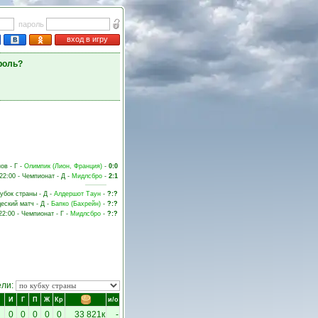
пароль
вход в игру
роль?
ов - Г -
Олимпик (Лион, Франция)
-
0:0
22:00 - Чемпионат - Д -
Мидлсбро
-
2:1
Кубок страны - Д -
Алдершот Таун
-
?:?
щеский матч - Д -
Бапко (Бахрейн)
-
?:?
22:00 - Чемпионат - Г -
Мидлсбро
-
?:?
ели:
И
Г
П
Ж
Кр
и/о
0
0
0
0
0
33 821к
-