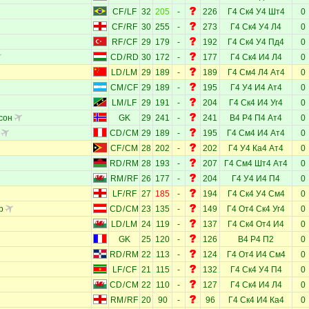
CF
/
LF
32
205
-
226
Г4
Ск4
У4
Шт4
0
CF
/
RF
30
255
-
273
Г4
Ск4
У4
Л4
0
RF
/
CF
29
179
-
192
Г4
Ск4
У4
Пд4
0
CD
/
RD
30
172
-
177
Г4
Ск4
И4
Л4
0
LD
/
LM
29
189
-
189
Г4
См4
Л4
Ат4
0
CM
/
CF
29
189
-
195
Г4
У4
И4
Ат4
0
LM
/
LF
29
191
-
204
Г4
Ск4
И4
Уг4
0
сон
GK
29
241
-
241
В4
Р4
П4
Ат4
0
CD
/
CM
29
189
-
195
Г4
См4
И4
Ат4
0
CF
/
CM
28
202
-
202
Г4
У4
Ка4
Ат4
0
RD
/
RM
28
193
-
207
Г4
См4
Шт4
Ат4
0
RM
/
RF
26
177
-
204
Г4
У4
И4
П4
0
LF
/
RF
27
185
-
194
Г4
Ск4
У4
См4
0
р
CD
/
CM
23
135
-
149
Г4
От4
Ск4
Уг4
0
LD
/
LM
24
119
-
137
Г4
Ск4
От4
И4
0
GK
25
120
-
126
В4
Р4
П2
0
RD
/
RM
22
113
-
124
Г4
От4
И4
См4
0
LF
/
CF
21
115
-
132
Г4
Ск4
У4
П4
0
CD
/
CM
22
110
-
127
Г4
Ск4
И4
Л4
0
RM
/
RF
20
90
-
96
Г4
Ск4
И4
Ка4
0