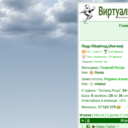
Глав
Лидс Юнайтед (Англия)
D1, 1 место
1/16 финала
Лига чемпионов
:
1/8 финала
Сборная:
Англия, юн.
Менеджер:
Георгий Петро
Ник:
Gonia
Заместитель:
Родион Алек
Ник:
shakal
Стадион: "Элланд Роуд",
84
т
База:
8
уровень (
36
из
36
сл
Атмосфера в команде:
+1
%
Финансы:
17 523 379
= 17
Игроки
|
Матчи
|
Сделки
|
Соб
Игр
№
Омар Габер
1