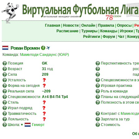
Главная
|
Новости
|
Онлайн
|
Правила
|
Опросы
|
Ре
Расписание
|
Турниры
|
Команды
|
Игроки
|
Т
Рейтинги
|
Форум
|
Чат
|
Конку
Рован Вромен
Команда:
Мамелоди Сандаунс (ЮАР)
Позиция
GK
Перспективность
тре
Возраст
31
год
рос
Сила
209
па
Усталость
Спецвозможности в э
Форма на сегодня
Игровая практика
Реальная сила
~209
Роль в команде
Спецвозможности
Ат4
В4
П4
Тр4
Планы на следующий
Стиль
Полезность в этом с
Играл подряд
Травматичность
Контракт с
Мамелоди
Лояльность
Зарплата за тур
Школа:
Гемерт
Стоимость
Об 