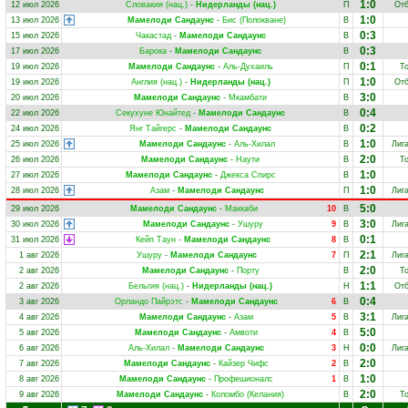
1:0
12 июл 2026
Словакия (нац.)
-
Нидерланды (нац.)
П
Отб
1:0
13 июл 2026
Мамелоди Сандаунс
-
Бис (Полокване)
В
0:3
15 июл 2026
Чакастад
-
Мамелоди Сандаунс
В
0:3
17 июл 2026
Барока
-
Мамелоди Сандаунс
В
0:1
19 июл 2026
Мамелоди Сандаунс
-
Аль-Духаиль
П
Т
1:0
19 июл 2026
Англия (нац.)
-
Нидерланды (нац.)
П
Отб
3:0
20 июл 2026
Мамелоди Сандаунс
-
Мкамбати
В
0:4
22 июл 2026
Секухуне Юнайтед
-
Мамелоди Сандаунс
В
0:2
24 июл 2026
Янг Тайгерс
-
Мамелоди Сандаунс
В
1:0
25 июл 2026
Мамелоди Сандаунс
-
Аль-Хилал
В
Лиг
2:0
26 июл 2026
Мамелоди Сандаунс
-
Наути
В
Т
1:0
27 июл 2026
Мамелоди Сандаунс
-
Джекса Спирс
В
1:0
28 июл 2026
Азам
-
Мамелоди Сандаунс
П
Лиг
5:0
29 июл 2026
Мамелоди Сандаунс
-
Маккаби
10
В
3:0
30 июл 2026
Мамелоди Сандаунс
-
Ушуру
9
В
Лиг
0:1
31 июл 2026
Кейп Таун
-
Мамелоди Сандаунс
8
В
2:1
1 авг 2026
Ушуру
-
Мамелоди Сандаунс
7
П
Лиг
2:0
2 авг 2026
Мамелоди Сандаунс
-
Порту
В
Т
1:1
2 авг 2026
Бельгия (нац.)
-
Нидерланды (нац.)
Н
Отб
0:4
3 авг 2026
Орландо Пайрэтс
-
Мамелоди Сандаунс
6
В
3:1
4 авг 2026
Мамелоди Сандаунс
-
Азам
5
В
Лиг
5:0
5 авг 2026
Мамелоди Сандаунс
-
Амвоти
4
В
0:0
6 авг 2026
Аль-Хилал
-
Мамелоди Сандаунс
3
Н
Лиг
2:0
7 авг 2026
Мамелоди Сандаунс
-
Кайзер Чифс
2
В
1:0
8 авг 2026
Мамелоди Сандаунс
-
Профешионалс
1
В
2:0
9 авг 2026
Мамелоди Сандаунс
-
Коломбо (Келания)
В
Т