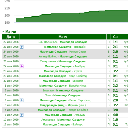
220
210
200
190
•
Матчи
Дата
Матч
Сч
1:1
22 июн 2026
Эль Насьональ
-
Мамелоди Сандаунс
Н
Куб
2:1
23 июн 2026
Мамелоди Сандаунс
-
Парадайз
В
Куб
2:0
24 июн 2026
Мамелоди Сандаунс
-
Иенген Спорт
В
Куб
1:1
25 июн 2026
Киллер Вэйлес
-
Мамелоди Сандаунс
Н
Куб
0:1
26 июн 2026
Униаутонома
-
Мамелоди Сандаунс
В
Куб
0:1
27 июн 2026
Мамелоди Сандаунс
-
АмаЗулу
П
3:2
28 июн 2026
Мамелоди Сандаунс
-
Утрехт
В
Т
0:1
29 июн 2026
Мамелоди Сандаунс
-
Лидс Юнайтед
П
Куб
1:1
30 июн 2026
Мамелоди Сандаунс
-
Миккели
Н
Куб
2:2
1 июл 2026
Мамелоди Сандаунс
-
Брисбен Форс
Н
Куб
3:1
2 июл 2026
Энвигадо
-
Мамелоди Сандаунс
П
Куб
0:1
3 июл 2026
Элит
-
Мамелоди Сандаунс
В
Куб
2:0
4 июл 2026
Мамелоди Сандаунс
-
Велес Сарсфилд
В
Т
3:2
5 июл 2026
Нидерланды (нац.)
-
Израиль (нац.)
В
Отб
3:0
6 июл 2026
Мамелоди Сандаунс
-
Гомора Юнайтед
В
4:0
8 июл 2026
Мамелоди Сандаунс
-
АмаЗулу
В
1:0
10 июл 2026
Амаварара
-
Мамелоди Сандаунс
П
0:1
12 июл 2026
Мамелоди Сандаунс
-
Вайперс
П
Т