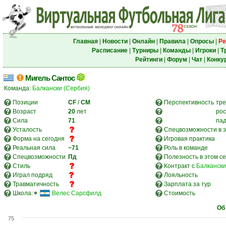
Главная
|
Новости
|
Онлайн
|
Правила
|
Опросы
|
Ре
Расписание
|
Турниры
|
Команды
|
Игроки
|
Т
Рейтинги
|
Форум
|
Чат
|
Конку
Мигель Сантос
Команда:
Балкански (Сербия)
Позиции
CF
/
CM
Перспективность
тре
Возраст
20
лет
рос
Сила
71
па
Усталость
Спецвозможности в э
Форма на сегодня
Игровая практика
Реальная сила
~71
Роль в команде
Спецвозможности
Пд
Полезность в этом с
Стиль
Контракт с
Балкански
Играл подряд
Лояльность
Травматичность
Зарплата за тур
Школа:
Велес Сарсфилд
Стоимость
Об
75