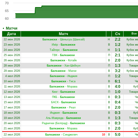
70
65
60
•
Матчи
Дата
Матч
Сч
Все
2:2
22 июн 2026
Балкански
-
Шеньхуа (Шанхай)
Н
Кубок м
1:2
23 июн 2026
Изёр
-
Балкански
В
Кубок м
1:1
24 июн 2026
Тайгерс
-
Балкански
Н
Кубок м
2:1
25 июн 2026
ТВК
-
Балкански
П
Кубок м
2:0
26 июн 2026
Балкански
-
Котайк
В
Кубок м
1:3
28 июн 2026
Балкански
-
Хан‑Шейхун
П
Товар
3:2
29 июн 2026
Балкански
-
Магни
В
Кубок м
1:2
4 июл 2026
Балкански
-
Инджия
П
Товар
6:1
10 июл 2026
Балкански
-
Тиса
В
Ч
4:0
11 июл 2026
Балкански
-
Морава
В
Куб
1:0
12 июл 2026
Кинг
-
Балкански
П
Товар
0:3
13 июл 2026
ПКБ
-
Балкански
В
Ч
0:4
15 июл 2026
БАСК
-
Балкански
В
Ч
2:0
17 июл 2026
Балкански
-
Реал
В
Ч
0:3
18 июл 2026
Инджия
-
Балкански
В
Куб
1:3
19 июл 2026
Аль-Мавреда
-
Балкански
В
Товар
0:3
20 июл 2026
Раднички (Белград)
-
Балкански
В
Ч
2:0
21 июл 2026
Балкански
-
Морава
В
Куб
5:0
22 июл 2026
Балкански
-
Синджелич
10
В
Ч