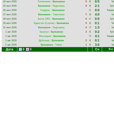
0:5
24 июл 2026
Топличанин
-
Балкански
9
В
Ч
2:1
25 июл 2026
Балкански
-
Подунавац
8
В
Куб
0:0
26 июл 2026
Гондурас
-
Балкански
Н
Товар
4:0
27 июл 2026
Балкански
-
Тимочанин
7
В
Ч
0:0
28 июл 2026
Бачка 1901
-
Балкански
6
Н
Куб
0:1
29 июл 2026
Единство (Сурчин)
-
Балкански
5
В
Ч
1:3
31 июл 2026
Балкански
-
Подунавац
4
П
Ч
0:2
1 авг 2026
Банатул
-
Балкански
3
В
Куб
4:1
2 авг 2026
Махтаарал
-
Балкански
П
Товар
0:1
3 авг 2026
Дубочица
-
Балкански
2
В
Ч
3:0
5 авг 2026
Балкански
-
Тимок
1
В
Ч
Дата
0
0
Сч
Все