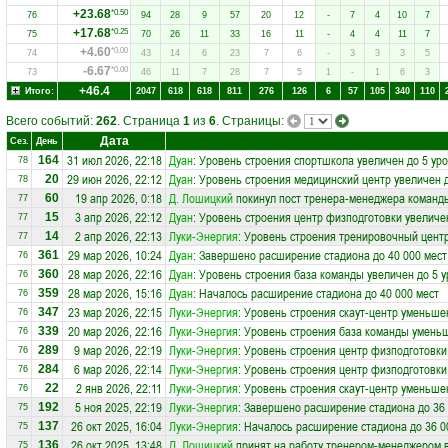
+23.68
*0.50
76
94
28
9
57
20
12
-
7
4
10
7
+17.68
*0.25
75
70
26
11
33
16
11
-
4
4
11
7
+4.60
*0.00
74
43
14
6
23
7
6
-
3
3
3
5
-6.67
*0.00
73
46
11
7
28
7
5
1
-
1
6
3
+46.4
Итого:
2047
618
618
811
276
126
6
57
105
340
110
Всего событий:
262
. Страница
1
из
6
. Страницы:
Дата
Сез.
День
31 июл 2026, 22:18
Дуан
: Уровень строения спортшкола увеличен до 5 ур
164
78
29 июн 2026, 22:12
Дуан
: Уровень строения медицинский центр увеличен 
20
78
19 апр 2026, 0:18
Д. Лошицкий
покинул пост тренера-менеджера коман
60
77
3 апр 2026, 22:12
Дуан
: Уровень строения центр физподготовки увеличе
15
77
2 апр 2026, 22:13
Луки-Энергия
: Уровень строения тренировочный цент
14
77
29 мар 2026, 10:24
Дуан
: Завершено расширение стадиона до 40 000 мест
361
76
28 мар 2026, 22:16
Дуан
: Уровень строения база команды увеличен до 5 
360
76
28 мар 2026, 15:16
Дуан
: Началось расширение стадиона до 40 000 мест
359
76
23 мар 2026, 22:15
Луки-Энергия
: Уровень строения скаут-центр уменьше
347
76
20 мар 2026, 22:16
Луки-Энергия
: Уровень строения база команды уменьш
339
76
9 мар 2026, 22:19
Луки-Энергия
: Уровень строения центр физподготовки
289
76
6 мар 2026, 22:14
Луки-Энергия
: Уровень строения центр физподготовки
284
76
2 янв 2026, 22:11
Луки-Энергия
: Уровень строения скаут-центр уменьше
22
76
5 ноя 2025, 22:19
Луки-Энергия
: Завершено расширение стадиона до 36 
192
75
26 окт 2025, 16:04
Луки-Энергия
: Началось расширение стадиона до 36 0
137
75
26 окт 2025, 13:48
Д. Лошицкий
принят на работу тренером-менеджером 
136
75