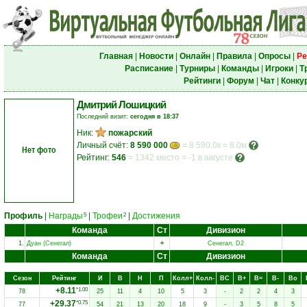
Главная
|
Новости
|
Онлайн
|
Правила
|
Опросы
|
Ре
Расписание
|
Турниры
|
Команды
|
Игроки
|
Т
Рейтинги
|
Форум
|
Чат
|
Конку
Дмитрий Лошицкий
Последний визит:
сегодня в 18:37
Ник:
пожарский
Личный счёт:
8 590 000
= 8 590.0к = 8.0м
Нет фото
Рейтинг:
546
=
1342 место
=
-1 в августе
Профиль
|
Награды
|
Трофеи
|
Достижения
5
2
Команда
Ст
Дивизион
+
1.
Дуан (Сенегал)
Сенегал, D2
Команда
Ст
Дивизион
Сезон
Рейтинг
И
В
Н
П
Колл+
Колл-
ВC
В+
В=
В-
Вo
+8.11
*1.00
78
25
11
4
10
5
3
-
2
2
4
3
+29.37
*0.75
77
54
21
13
20
18
9
-
3
5
8
5