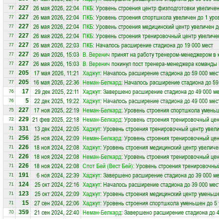
26 мая 2026, 22:04
ПКБ
: Уровень строения центр физподготовки увеличен
227
77
26 мая 2026, 22:04
ПКБ
: Уровень строения спортшкола увеличен до 1 уро
227
77
26 мая 2026, 22:04
ПКБ
: Уровень строения медицинский центр увеличен д
227
77
26 мая 2026, 22:04
ПКБ
: Уровень строения тренировочный центр увеличе
227
77
26 мая 2026, 22:03
ПКБ
: Началось расширение стадиона до 19 000 мест
227
77
26 мая 2026, 15:03
В. Веренич
принят на работу тренером-менеджером в
227
77
26 мая 2026, 15:03
В. Веренич
покинул пост тренера-менеджера команды
227
77
17 мая 2026, 11:21
Хаджут
: Началось расширение стадиона до 59 000 мес
205
77
16 мая 2026, 22:36
Неман-Белкард
: Началось расширение стадиона до 59
205
77
29 дек 2025, 22:11
Хаджут
: Завершено расширение стадиона до 49 000 ме
17
76
22 дек 2025, 19:22
Хаджут
: Началось расширение стадиона до 49 000 мес
5
76
17 ноя 2025, 22:19
Неман-Белкард
: Уровень строения спортшкола уменьш
227
75
21 фев 2025, 22:18
Неман-Белкард
: Уровень строения тренировочный цен
229
72
13 дек 2024, 22:05
Хаджут
: Уровень строения тренировочный центр увели
331
71
25 ноя 2024, 22:09
Неман-Белкард
: Уровень строения тренировочный це
256
71
18 ноя 2024, 22:08
Хаджут
: Уровень строения медицинский центр увеличе
226
71
18 ноя 2024, 22:08
Неман-Белкард
: Уровень строения тренировочный цен
226
71
18 ноя 2024, 22:08
Спот Бей (Вест Бей)
: Уровень строения тренировочный
226
71
6 ноя 2024, 22:39
Хаджут
: Завершено расширение стадиона до 39 000 ме
191
71
25 окт 2024, 22:16
Хаджут
: Началось расширение стадиона до 39 000 мес
124
71
25 окт 2024, 22:09
Хаджут
: Уровень строения медицинский центр уменьше
123
71
27 сен 2024, 22:06
Хаджут
: Уровень строения спортшкола уменьшен до 5
15
71
21 сен 2024, 22:40
Неман-Белкард
: Завершено расширение стадиона до 4
359
70