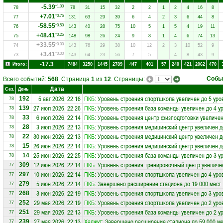
-5.39
*1.00
78
78
31
15
32
2
2
1
2
4
16
8
+7.01
*0.75
77
131
63
29
39
6
4
2
3
6
44
8
-58.55
*0.50
76
143
40
28
75
10
5
1
5
4
19
11
+48.41
*0.25
75
148
98
26
24
9
8
1
4
6
74
13
+33.55
*0.00
74
143
76
29
38
10
12
2
3
10
52
9
+3.41
*0.00
73
143
64
23
56
7
5
-
4
8
43
9
-17.3
Итого:
7484
3250
1445
2789
447
401
57
240
421
2062
470
Собы
Всего событий:
568
. Страница
1
из
12
. Страницы:
Дата
Сез.
День
5 авг 2026, 22:16
ПКБ
: Уровень строения спортшкола увеличен до 5 уро
192
78
27 июл 2026, 22:26
ПКБ
: Уровень строения база команды увеличен до 4 у
139
78
6 июл 2026, 22:14
ПКБ
: Уровень строения центр физподготовки увеличен
33
78
3 июл 2026, 22:13
ПКБ
: Уровень строения медицинский центр увеличен д
28
78
30 июн 2026, 22:13
ПКБ
: Уровень строения медицинский центр увеличен д
22
78
26 июн 2026, 22:14
ПКБ
: Уровень строения медицинский центр увеличен д
15
78
25 июн 2026, 22:25
ПКБ
: Уровень строения база команды увеличен до 3 у
14
78
12 июн 2026, 22:14
ПКБ
: Уровень строения тренировочный центр увеличе
309
77
10 июн 2026, 22:14
ПКБ
: Уровень строения спортшкола увеличен до 4 уро
297
77
5 июн 2026, 22:14
ПКБ
: Завершено расширение стадиона до 19 000 мест
279
77
3 июн 2026, 22:19
ПКБ
: Уровень строения спортшкола увеличен до 3 уро
268
77
29 мая 2026, 22:19
ПКБ
: Уровень строения спортшкола увеличен до 2 уро
252
77
29 мая 2026, 22:13
ПКБ
: Уровень строения база команды увеличен до 2 у
251
77
27 мая 2026, 22:13
Хаджут
: Завершено расширение стадиона до 59 000 ме
239
77