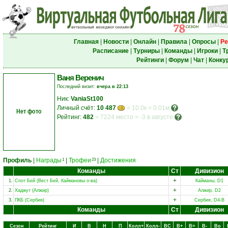
Главная
|
Новости
|
Онлайн
|
Правила
|
Опросы
|
Ре
Расписание
|
Турниры
|
Команды
|
Игроки
|
Т
Рейтинги
|
Форум
|
Чат
|
Конку
Ваня Веренич
Последний визит:
вчера в 22:13
Ник:
VaniaSt100
Личный счёт:
10 487
= 10.0к = 0.01м
Нет фото
Рейтинг:
482
=
7224 место
=
-3 в августе
Профиль
|
Награды
|
Трофеи
|
Достижения
1
23
Команды
Ст
Дивизион
+
1.
Спот Бей (Вест Бей, Каймановы о-ва)
Кайманы, D1
+
2.
Хаджут (Алжир)
Алжир, D2
+
3.
ПКБ (Сербия)
Сербия, D4-B
Команды
Ст
Дивизион
Сезон
Рейтинг
И
В
Н
П
Колл+
Колл-
ВC
В+
В=
В-
Вo