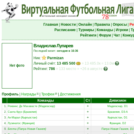
Главная
|
Новости
|
Онлайн
|
Правила
|
Опросы
|
Ре
Расписание
|
Турниры
|
Команды
|
Игроки
|
Т
Рейтинги
|
Форум
|
Чат
|
Конку
Владислав Лупарев
Последний визит:
сегодня в 16:36
Ник:
Parmizan
Личный счёт:
13 485 500
= 13 485.0к = 13.0м
Нет фото
Рейтинг:
786
=
133 место
=
+26 в августе
Профиль
|
Награды
|
Трофеи
|
Достижения
11
15
Команды
Ст
Дивизион
+
1.
Реквинс Де Махавасте (Мадагаскар)
Мадагаскар, D1
+
2.
Санта Круз (Бразилия)
Бразилия, D3-A
+
3.
Ак-Марал (Кыргызстан)
Кыргызстан, D1
+
4.
Лузинатос (Франция)
Франция, D2
+
5.
Беста (Папуа Новая Гвинея)
Папуа Новая Гвинея, D1