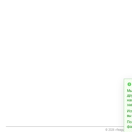
Мы
др
на
за
Ис
вы
По
фа
© 2026 vfleague.org