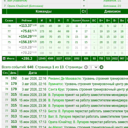
+
6.
Вал (Хорватия)
Хорватия, D1
+
7.
Орапа Юнайтед (Ботсвана)
Ботсвана, D1
Команды
Ст
Дивизион
Сезон
Рейтинг
И
В
Н
П
Колл+
Колл-
ВC
В+
В=
В-
Вo
+113.37
*1.00
78
105
45
38
22
11
7
-
21
5
12
7
+75.61
*0.75
77
173
60
44
69
9
17
1
19
10
14
16
+154.29
*0.50
76
189
70
45
74
15
18
-
31
15
10
14
+156.15
*0.25
75
195
73
49
73
21
15
-
28
11
22
12
+119.28
*0.00
74
173
64
44
65
21
16
1
20
15
16
12
+70.22
*0.00
73
186
50
55
81
13
18
1
17
12
9
11
+286.3
Итого:
12045
4500
3227
4318
1092
826
93
755
723
2022
907
1
Всего событий:
640
. Страница
1
из
13
. Страницы:
Дата
Сез.
День
5 авг 2026, 22:16
Реквинс Де Махавасте
: Уровень строения тренировочн
192
78
3 авг 2026, 22:16
Лузинатос
: Уровень строения тренировочный центр ув
179
78
3 авг 2026, 22:16
Санта Круз
: Уровень строения тренировочный центр у
179
78
15 июн 2026, 23:38
В. Лупарев
принят на работу заместителем менеджера
315
77
15 июн 2026, 23:36
В. Лупарев
принят на работу заместителем менеджера
315
77
15 июн 2026, 23:36
В. Лупарев
принят на работу заместителем менеджера
315
77
15 июн 2026, 17:13
Беста
:
В. Лупарев
перестал работать заместителем тре
313
77
15 июн 2026, 17:13
Вал
:
В. Лупарев
перестал работать заместителем трене
313
77
15 июн 2026, 17:13
Орапа Юнайтед
:
В. Лупарев
перестал работать замести
313
77
12 июн 2026, 22:14
Ак-Марал
: Уровень строения тренировочный центр ум
309
77