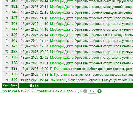
19 дек 2025, 22:14
Модбери Джетс
: Уровень строения скаут-центр увелич
354
75
18 дек 2025, 22:14
Модбери Джетс
: Уровень строения медицинский центр
351
75
17 дек 2025, 22:15
Модбери Джетс
: Уровень строения медицинский центр
348
75
17 дек 2025, 14:10
Модбери Джетс
: Уровень строения спортшкола увелич
347
75
17 дек 2025, 14:10
Модбери Джетс
: Уровень строения спортшкола увелич
347
75
17 дек 2025, 14:10
Модбери Джетс
: Уровень строения спортшкола увелич
347
75
16 дек 2025, 22:14
Модбери Джетс
: Уровень строения база команды увел
346
75
15 дек 2025, 17:57
Модбери Джетс
: Уровень строения спортшкола увелич
343
75
15 дек 2025, 17:57
Модбери Джетс
: Уровень строения спортшкола увелич
343
75
13 дек 2025, 20:02
Модбери Джетс
: Уровень строения спортшкола увелич
338
75
13 дек 2025, 20:02
Модбери Джетс
: Уровень строения спортшкола увелич
338
75
13 дек 2025, 20:01
Модбери Джетс
: Уровень строения спортшкола увелич
338
75
13 дек 2025, 19:29
Е. Пустынник
принят на работу тренером-менеджером
338
75
13 дек 2025, 17:38
Е. Пустынник
покинул пост тренера-менеджера коман
338
75
19 ноя 2025, 22:14
757 Кепри Джая
: Уровень строения скаут-центр умень
240
75
Дата
Сез.
День
Всего событий:
98
. Страница
1
из
2
. Страницы: