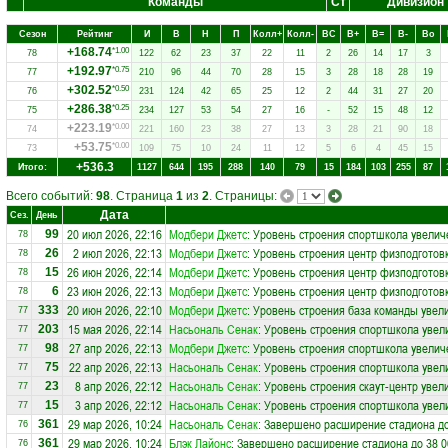
Команды
Ст
Дивизион
Сезон
Рейтинг
И
В
Н
П
Колл+
Колл-
ВC
В+
В=
В-
Вo
+168.74
*1.00
78
122
62
23
37
22
11
2
26
14
17
3
+192.97
*0.75
77
210
96
44
70
28
15
3
28
18
28
19
+302.52
*0.50
76
231
124
42
65
25
12
2
44
31
27
20
+286.38
*0.25
75
234
127
53
54
27
16
-
52
15
48
12
+223.19
*0.00
74
221
160
23
38
27
13
3
28
21
90
18
+53.75
*0.00
73
109
75
10
24
11
12
5
6
4
45
15
+536.3
Итого:
1127
644
195
288
140
79
15
184
103
255
87
Всего событий:
98
. Страница
1
из
2
. Страницы:
Дата
Сез.
День
20 июл 2026, 22:16
Модбери Джетс
: Уровень строения спортшкола увелич
99
78
2 июл 2026, 22:13
Модбери Джетс
: Уровень строения центр физподготов
26
78
26 июн 2026, 22:14
Модбери Джетс
: Уровень строения центр физподготов
15
78
23 июн 2026, 22:13
Модбери Джетс
: Уровень строения центр физподготов
6
78
20 июн 2026, 22:10
Модбери Джетс
: Уровень строения база команды увел
333
77
15 мая 2026, 22:14
Насьональ Сенак
: Уровень строения спортшкола увел
203
77
27 апр 2026, 22:13
Модбери Джетс
: Уровень строения спортшкола увелич
98
77
22 апр 2026, 22:13
Насьональ Сенак
: Уровень строения спортшкола увел
75
77
8 апр 2026, 22:12
Насьональ Сенак
: Уровень строения скаут-центр увел
23
77
3 апр 2026, 22:12
Насьональ Сенак
: Уровень строения спортшкола увел
15
77
29 мар 2026, 10:24
Насьональ Сенак
: Завершено расширение стадиона до
361
76
29 мар 2026, 10:24
Блэк Лайонс
: Завершено расширение стадиона до 38 0
361
76