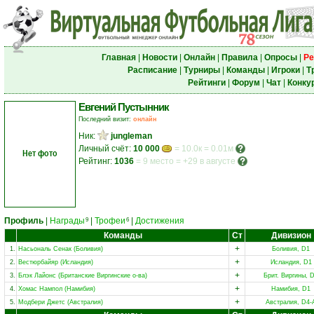
Главная
|
Новости
|
Онлайн
|
Правила
|
Опросы
|
Ре
Расписание
|
Турниры
|
Команды
|
Игроки
|
Т
Рейтинги
|
Форум
|
Чат
|
Конку
Евгений Пустынник
Последний визит:
онлайн
Ник:
jungleman
Личный счёт:
10 000
= 10.0к = 0.01м
Нет фото
Рейтинг:
1036
=
9 место
=
+29 в августе
Профиль
|
Награды
|
Трофеи
|
Достижения
9
6
Команды
Ст
Дивизион
+
1.
Насьональ Сенак (Боливия)
Боливия, D1
+
2.
Вестюрбайяр (Исландия)
Исландия, D1
+
3.
Блэк Лайонс (Британские Виргинские о-ва)
Брит. Виргины, 
+
4.
Хомас Нампол (Намибия)
Намибия, D1
+
5.
Модбери Джетс (Австралия)
Австралия, D4-