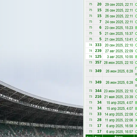
29 сен 2025, 22:11
С
20
75
26 сен 2025, 22:11
С
15
75
26 сен 2025, 22:11
С
15
75
24 сен 2025, 22:11
С
7
75
23 сен 2025, 15:23
В
6
75
21 сен 2025, 15:37
С
5
75
21 сен 2025, 13:41
С
5
75
20 сен 2025, 22:10
С
333
74
27 авг 2025, 22:09
С
239
74
3 авг 2025, 10:55
В
125
74
28 июн 2025, 22:10
С
357
73
П
26 июн 2025, 6:28
349
73
о
Ф
26 июн 2025, 6:28
349
73
о
23 июн 2025, 22:10
С
344
73
21 мая 2025, 23:39
С
216
73
15 апр 2025, 4:07
В
34
73
15 апр 2025, 4:07
В
34
73
14 апр 2025, 22:08
С
33
73
11 апр 2025, 22:06
Х
28
73
6 апр 2025, 16:58
Х
17
73
6 апр 2025, 16:57
С
17
73