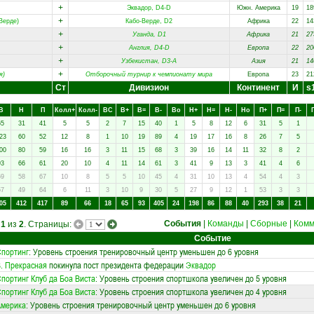
+
Эквадор, D4-D
Южн. Америка
19
18
+
Верде)
Кабо-Верде, D2
Африка
22
14
+
Уганда, D1
Африка
21
27
+
Англия, D4-D
Европа
22
20
+
Узбекистан, D3-A
Азия
21
14
+
я)
Отборочный турнир к чемпионату мира
Европа
23
21
Ст
Дивизион
Континент
И
s
В
Н
П
Колл+
Колл-
ВC
В+
В=
В-
Вo
Н+
Н=
Н-
Нo
П+
П=
П-
65
31
41
5
5
2
7
15
40
1
5
8
12
6
31
5
1
23
60
52
12
8
1
10
19
89
4
19
17
16
8
26
7
5
00
80
59
16
16
3
11
15
68
3
39
16
14
11
32
8
2
93
66
61
20
10
4
11
14
61
3
41
9
13
3
41
4
6
69
58
67
10
8
5
5
10
45
4
31
10
13
4
54
4
3
57
49
64
6
11
3
10
9
30
5
27
9
12
1
53
3
3
05
412
417
89
66
18
65
93
405
24
198
86
88
40
293
38
21
События
|
Команды
|
Сборные
|
Комм
а
1
из
2
. Страницы:
Событие
портинг
: Уровень строения тренировочный центр уменьшен до 6 уровня
. Прекрасная
покинула пост президента федерации
Эквадор
портинг Клуб да Боа Виста
: Уровень строения спортшкола увеличен до 5 уровня
портинг Клуб да Боа Виста
: Уровень строения спортшкола увеличен до 4 уровня
Америка
: Уровень строения тренировочный центр уменьшен до 6 уровня