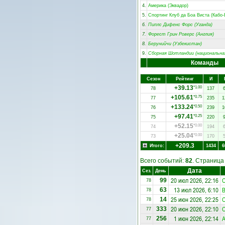
4.
Америка (Эквадор)
5.
Спортинг Клуб да Боа Виста (Кабо-
6.
Пиплс Дифенс Форс (Уганда)
7.
Форест Грин Роверс (Англия)
8.
Берунийчи (Узбекистан)
9.
Сборная Шотландии (национальна
Команды
Сезон
Рейтинг
И
+39.13
*1.00
78
137
+105.61
*0.75
77
235
1
+133.24
*0.50
76
239
1
+97.41
*0.25
75
220
+52.15
*0.00
74
194
+25.04
*0.00
73
170
+209.3
Итого:
1434
6
Всего событий:
82
. Страниц
Дата
Сез.
День
20 июл 2026, 22:16
С
99
78
13 июл 2026, 6:10
В
63
78
25 июн 2026, 22:25
С
14
78
20 июн 2026, 22:10
С
333
77
1 июн 2026, 22:14
256
77