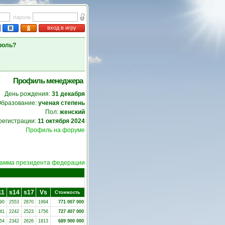
пароль
вход в игру
роль?
Профиль менеджера
День рождения:
31 декабря
бразование:
ученая степень
Пол:
женский
регистрации:
11 октября 2024
Профиль на форуме
амма президента федерации
11
s14
s17
Vs
Стоимость
90
2553
2870
1994
771 007 000
41
2242
2523
1756
727 407 000
54
2342
2626
1813
689 900 000