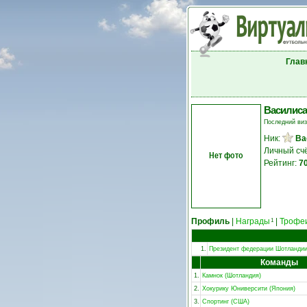
Глав
Василиса
Последний ви
Ник:
Ва
Личный сч
Нет фото
Рейтинг:
7
Профиль
|
Награды
|
Трофе
1
1.
Президент федерации Шотланди
Команды
1.
Камнок (Шотландия)
2.
Хокурику Юниверсити (Япония)
3.
Спортинг (США)