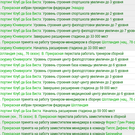
портинг Клуб да Боа Виста
: Уровень строения спортшкола увеличен до 3 уровня
. Прекрасная
избран президентом федерации
Эквадор
портинг Клуб да Боа Виста
: Уровень строения спортшкола увеличен до 2 уровня
портинг Клуб да Боа Виста
: Уровень строения спортшкола увеличен до 1 уровня
окурику Юниверсити
: Уровень строения центр физподготовки увеличен до 7 уровня
портинг Клуб да Боа Виста
: Уровень строения центр физподготовки увеличен до 7 уров
окурику Юниверсити
: Завершено расширение стадиона до 33 000 мест
. Прекрасная
принята на работу тренером-менеджером в сборную
Шотландия (нац., 78 
окурику Юниверсити
: Началось расширение стадиона до 33 000 мест
отландия (нац., 76 сезон)
:
В. Прекрасная
перестала работать тренером сборной
окурику Юниверсити
: Уровень строения центр физподготовки увеличен до 6 уровня
портинг Клуб да Боа Виста
: Уровень строения база команды увеличен до 6 уровня
окурику Юниверсити
: Уровень строения центр физподготовки увеличен до 5 уровня
портинг Клуб да Боа Виста
: Уровень строения скаут-центр увеличен до 3 уровня
портинг Клуб да Боа Виста
: Уровень строения скаут-центр увеличен до 2 уровня
портинг Клуб да Боа Виста
: Завершено расширение стадиона до 59 000 мест
портинг Клуб да Боа Виста
: Уровень строения медицинский центр увеличен до 6 уровня
. Прекрасная
принята на работу тренером-менеджером в сборную
Шотландия (нац., 76 
. Прекрасная
избран президентом федерации
Шотландия
портинг Клуб да Боа Виста
: Началось расширение стадиона до 59 000 мест
пония (юн., 75 сезон)
:
В. Прекрасная
перестала работать заместителем в сборной
. Прекрасная
принята на работу заместителем менеджера в команду
Форест Грин Ровер
. Прекрасная
принята на работу заместителем менеджера в команду
Пиплс Дифенс Фор
. Прекрасная
принята на работу заместителем менеджера в команду
Берунийчи