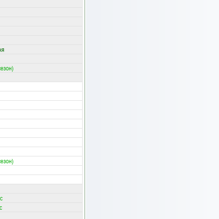
ня
сезон)
сезон)
с
с