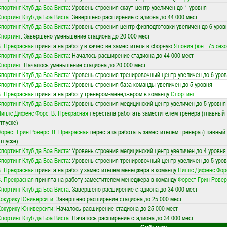
портинг Клуб да Боа Виста
: Уровень строения скаут-центр увеличен до 1 уровня
портинг Клуб да Боа Виста
: Завершено расширение стадиона до 44 000 мест
портинг Клуб да Боа Виста
: Уровень строения центр физподготовки увеличен до 6 уров
портинг
: Завершено уменьшение стадиона до 20 000 мест
. Прекрасная
принята на работу в качестве заместителя в сборную
Япония (юн., 75 сезо
портинг Клуб да Боа Виста
: Началось расширение стадиона до 44 000 мест
портинг
: Началось уменьшение стадиона до 20 000 мест
портинг Клуб да Боа Виста
: Уровень строения тренировочный центр увеличен до 6 уро
портинг Клуб да Боа Виста
: Уровень строения база команды увеличен до 5 уровня
. Прекрасная
принята на работу тренером-менеджером в команду
Спортинг
портинг Клуб да Боа Виста
: Уровень строения медицинский центр увеличен до 5 уровня
иплс Дифенс Форс
:
В. Прекрасная
перестала работать заместителем тренера (главный 
тпуске)
орест Грин Роверс
:
В. Прекрасная
перестала работать заместителем тренера (главный 
тпуске)
портинг Клуб да Боа Виста
: Уровень строения медицинский центр увеличен до 4 уровня
портинг Клуб да Боа Виста
: Уровень строения тренировочный центр увеличен до 5 уро
. Прекрасная
принята на работу заместителем менеджера в команду
Пиплс Дифенс Фор
. Прекрасная
принята на работу заместителем менеджера в команду
Форест Грин Ровер
портинг Клуб да Боа Виста
: Завершено расширение стадиона до 34 000 мест
окурику Юниверсити
: Завершено расширение стадиона до 25 000 мест
окурику Юниверсити
: Началось расширение стадиона до 25 000 мест
портинг Клуб да Боа Виста
: Началось расширение стадиона до 34 000 мест