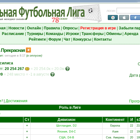
логин
ная
|
Новости
|
Онлайн
|
Правила
|
Опросы
|
Регистрация в игре
|
Забыли па
Расписание
|
Турниры
|
Команды
|
Игроки
|
Трансферы
|
Обмены
|
Аренда
Рейтинги
|
Форум
|
Чат
|
Конкурсы
|
Контакты
 Прекрасная
зит:
сегодня в 8:17
(в отпуске)
силиса
О
ёт:
20 254 267
= 20 254.0к = 20.0м
09
=
248 место
=
-1 в августе
Дата 
и
|
Достижения
2
Прогр
Роль в Лиге
и
Ст
Дивизион
Континент
И
s
+
Шотландия, D2
Европа
22
21
+
Япония, D4-C
Азия
22
19
+
США, D4-B
Сев. Америка
20
19