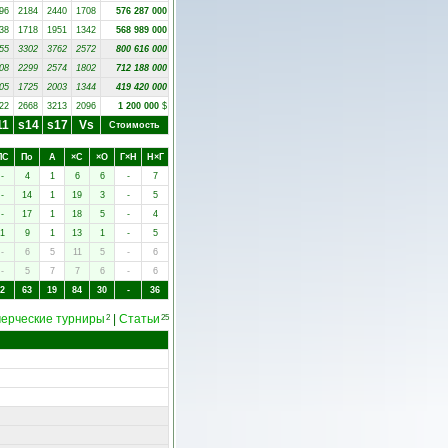
96
2184
2440
1708
576 287 000
38
1718
1951
1342
568 989 000
55
3302
3762
2572
800 616 000
08
2299
2574
1802
712 188 000
05
1725
2003
1344
419 420 000
22
2668
3213
2096
1 200 000
$
11
s14
s17
Vs
Стоимость
ПC
Пo
А
×C
×O
Г×Н
Н×Г
-
4
1
6
6
-
7
-
14
1
19
3
-
5
-
17
1
18
5
-
4
1
9
1
13
1
-
5
-
6
5
11
5
-
6
-
5
7
7
6
-
6
2
63
19
84
30
-
36
ерческие турниры
|
Статьи
2
25