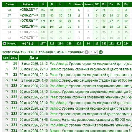
Сезон
Рейтинг
И
В
Н
П
Колл+
Колл-
ВC
В+
В=
В-
Вo
+250.38
*1.00
78
102
66
19
17
8
2
2
26
11
19
8
+246.27
*0.75
77
153
86
35
32
11
7
3
25
19
24
15
+275.58
*0.50
76
171
112
30
29
8
4
1
37
27
25
22
+282.76
*0.25
75
161
104
26
31
5
7
1
55
15
16
17
+180.71
*0.00
74
142
63
34
45
11
3
3
30
7
8
15
+174.76
*0.00
73
160
92
27
41
19
10
2
27
10
36
17
+643.6
Итого:
1274
712
234
328
120
66
13
242
121
212
124
Всего событий:
178
. Страница
1
из
4
. Страницы:
Дата
Сез.
День
3 июл 2026, 22:13
Род Айленд
: Уровень строения медицинский центр уве
28
78
30 июн 2026, 22:13
Запоос
: Уровень строения медицинский центр увеличе
22
78
30 июн 2026, 22:13
Рева
: Уровень строения медицинский центр увеличен 
22
78
21 июн 2026, 4:40
Запоос
: Завершено расширение стадиона до 90 000 ме
334
77
20 июн 2026, 22:10
Род Айленд
: Уровень строения спортшкола уменьшен 
333
77
20 июн 2026, 22:10
Запоос
: Уровень строения спортшкола уменьшен до 5 
333
77
20 июн 2026, 22:10
Рева
: Уровень строения спортшкола уменьшен до 5 у
333
77
20 июн 2026, 22:10
Род Айленд
: Уровень строения медицинский центр уве
333
77
20 июн 2026, 22:10
Запоос
: Уровень строения медицинский центр увеличе
333
77
20 июн 2026, 22:10
Рева
: Уровень строения медицинский центр увеличен 
333
77
20 июн 2026, 18:46
Запоос
: Началось расширение стадиона до 90 000 мес
333
77
19 июн 2026, 22:10
Род Айленд
: Уровень строения спортшкола уменьшен 
331
77
19 июн 2026, 22:10
Запоос
: Уровень строения спортшкола уменьшен до 6 
331
77