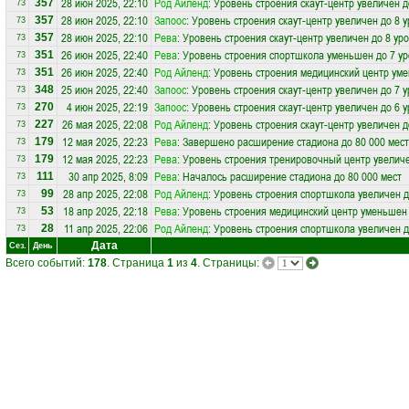
28 июн 2025, 22:10
Род Айленд
: Уровень строения скаут-центр увеличен д
357
73
28 июн 2025, 22:10
Запоос
: Уровень строения скаут-центр увеличен до 8 
357
73
28 июн 2025, 22:10
Рева
: Уровень строения скаут-центр увеличен до 8 ур
357
73
26 июн 2025, 22:40
Рева
: Уровень строения спортшкола уменьшен до 7 у
351
73
26 июн 2025, 22:40
Род Айленд
: Уровень строения медицинский центр ум
351
73
25 июн 2025, 22:40
Запоос
: Уровень строения скаут-центр увеличен до 7 
348
73
4 июн 2025, 22:19
Запоос
: Уровень строения скаут-центр увеличен до 6 
270
73
26 мая 2025, 22:08
Род Айленд
: Уровень строения скаут-центр увеличен д
227
73
12 мая 2025, 22:23
Рева
: Завершено расширение стадиона до 80 000 мест
179
73
12 мая 2025, 22:23
Рева
: Уровень строения тренировочный центр увеличе
179
73
30 апр 2025, 8:09
Рева
: Началось расширение стадиона до 80 000 мест
111
73
28 апр 2025, 22:08
Род Айленд
: Уровень строения спортшкола увеличен д
99
73
18 апр 2025, 22:18
Рева
: Уровень строения медицинский центр уменьшен 
53
73
11 апр 2025, 22:06
Род Айленд
: Уровень строения спортшкола увеличен д
28
73
Дата
Сез.
День
Всего событий:
178
. Страница
1
из
4
. Страницы: