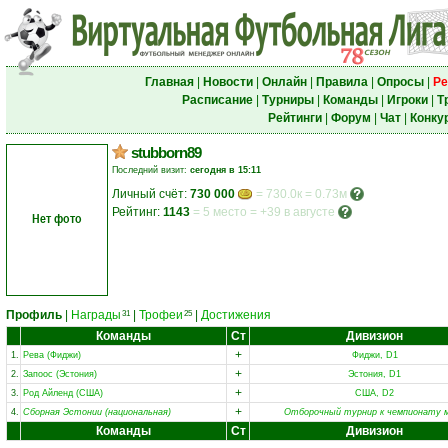
Главная
|
Новости
|
Онлайн
|
Правила
|
Опросы
|
Ре
Расписание
|
Турниры
|
Команды
|
Игроки
|
Т
Рейтинги
|
Форум
|
Чат
|
Конку
stubborn89
Последний визит:
сегодня в 15:11
Личный счёт:
730 000
= 730.0к = 0.73м
Рейтинг:
1143
=
5 место
=
+39 в августе
Нет фото
Профиль
|
Награды
|
Трофеи
|
Достижения
31
25
Команды
Ст
Дивизион
+
1.
Рева (Фиджи)
Фиджи, D1
+
2.
Запоос (Эстония)
Эстония, D1
+
3.
Род Айленд (США)
США, D2
+
4.
Сборная Эстонии (национальная)
Отборочный турнир к чемпионату 
Команды
Ст
Дивизион