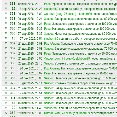
19 июн 2026, 22:10
Рева
: Уровень строения спортшкола уменьшен до 6 у
331
77
3 апр 2026, 21:23
stubborn89
принят на работу тренером-менеджером в 
15
77
29 мар 2026, 18:00
Эстония (нац., 76 сезон)
:
stubborn89
перестал работат
361
76
29 мар 2026, 10:24
Запоос
: Завершено расширение стадиона до 80 000 ме
361
76
29 мар 2026, 10:24
Рева
: Завершено расширение стадиона до 100 000 ме
361
76
27 мар 2026, 17:36
Рева
: Началось расширение стадиона до 100 000 мест
356
76
27 мар 2026, 17:35
Запоос
: Началось расширение стадиона до 80 000 мес
356
76
27 дек 2025, 0:54
stubborn89
принят на работу тренером-менеджером в 
15
76
21 дек 2025, 15:08
Род Айленд
: Завершено расширение стадиона до 70 0
359
75
21 дек 2025, 15:08
Запоос
: Завершено расширение стадиона до 70 000 ме
359
75
21 дек 2025, 15:08
Рева
: Завершено расширение стадиона до 90 000 мест
359
75
21 дек 2025, 15:00
Фиджи (мол., 75 сезон)
:
stubborn89
перестал работать 
359
75
20 дек 2025, 22:16
Запоос
: Уровень строения центр физподготовки увели
358
75
20 дек 2025, 0:15
Род Айленд
: Началось расширение стадиона до 70 000
355
75
20 дек 2025, 0:07
Рева
: Началось расширение стадиона до 90 000 мест
355
75
20 дек 2025, 0:06
Запоос
: Началось расширение стадиона до 70 000 мес
355
75
10 дек 2025, 22:14
Запоос
: Уровень строения спортшкола уменьшен до 7 
322
75
20 сен 2025, 23:45
Запоос
: Завершено расширение стадиона до 60 000 ме
334
74
19 сен 2025, 23:54
Запоос
: Началось расширение стадиона до 60 000 мес
332
74
30 июл 2025, 22:18
Запоос
: Завершено расширение стадиона до 55 000 ме
111
74
16 июл 2025, 23:01
Запоос
: Началось расширение стадиона до 55 000 мес
43
74
8 июл 2025, 14:43
stubborn89
принят на работу тренером-менеджером в 
20
74
29 июн 2025, 18:00
Фиджи (мол., 73 сезон)
:
stubborn89
перестал работать 
358
73