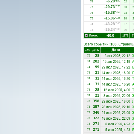
-6.20
*1.00
78
52
1
-29.73
*0.75
77
83
2
-15.38
*0.50
76
94
3
-15.06
*0.25
75
88
2
-43.28
*0.00
74
87
1
-25.24
*0.00
73
90
2
-40.0
Итого:
1372
3
Всего событий:
100
. Страни
Дата
Сез.
День
3 окт 2025, 22:12
28
75
15 авг 2025, 12:19
А
202
74
29 июл 2025, 17:22
Б
99
74
14 июл 2025, 16:20
Б
31
74
14 июл 2025, 16:20
Т
31
74
14 июл 2025, 16:20
А
31
74
12 июл 2025, 4:00
Т
28
74
8 июл 2025, 22:06
21
74
29 июн 2025, 18:00
Л
358
73
28 июн 2025, 22:10
357
73
24 июн 2025, 23:09
346
73
18 июн 2025, 22:09
322
73
5 июн 2025, 4:23
А
271
73
5 июн 2025, 4:23
Б
271
73