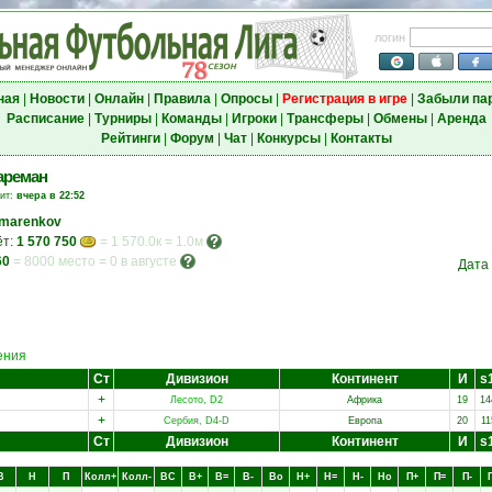
логин
ная
|
Новости
|
Онлайн
|
Правила
|
Опросы
|
Регистрация в игре
|
Забыли па
Расписание
|
Турниры
|
Команды
|
Игроки
|
Трансферы
|
Обмены
|
Аренда
Рейтинги
|
Форум
|
Чат
|
Конкурсы
|
Контакты
ареман
зит:
вчера в 22:52
marenkov
ёт:
1 570 750
= 1 570.0к = 1.0м
60
=
8000 место
=
0 в августе
Дата
ения
Ст
Дивизион
Континент
И
s
+
Лесото, D2
Африка
19
14
+
Сербия, D4-D
Европа
20
11
Ст
Дивизион
Континент
И
s
В
Н
П
Колл+
Колл-
ВC
В+
В=
В-
Вo
Н+
Н=
Н-
Нo
П+
П=
П-