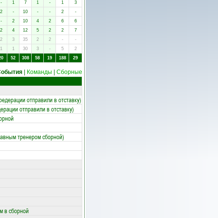
-
1
7
1
-
1
3
2
-
10
-
-
2
-
-
2
10
4
2
6
6
2
4
12
5
2
2
7
2
3
35
2
2
-
-
1
1
30
3
-
5
2
20
52
308
58
19
188
29
События
|
Команды
|
Сборные
едерации отправили в отставку)
ерации отправили в отставку)
орной
лавным тренером сборной)
м в сборной