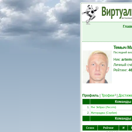
Глав
Темыч М
Последний ви
Ник:
artem
Личный сч
Рейтинг:
4
Профиль
|
Трофеи
|
Достиж
2
Команды
1.
Янг Зебраз (Лесото)
2.
Житораджа (Сербия)
Команды
Сезон
Рейтинг
И