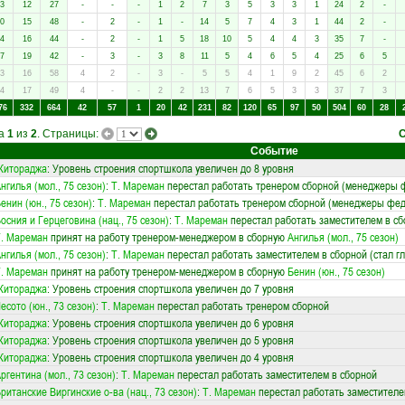
3
12
27
-
-
-
1
2
7
3
5
3
3
1
24
2
-
0
15
48
-
2
-
1
-
14
5
7
4
3
1
44
2
-
4
16
44
-
2
-
1
5
18
10
5
4
4
3
35
7
-
7
19
42
-
3
-
3
8
11
5
4
6
5
4
25
6
5
3
16
58
4
2
-
3
-
5
5
4
1
9
2
45
6
2
4
17
49
4
-
-
2
2
13
7
6
5
3
3
37
7
3
76
332
664
42
57
1
20
42
231
82
120
65
97
50
504
60
28
ца
1
из
2
. Страницы:
Событие
Житораджа
: Уровень строения спортшкола увеличен до 8 уровня
нгилья (мол., 75 сезон)
:
Т. Мареман
перестал работать тренером сборной (менеджеры ф
енин (юн., 75 сезон)
:
Т. Мареман
перестал работать тренером сборной (менеджеры фед
осния и Герцеговина (нац., 75 сезон)
:
Т. Мареман
перестал работать заместителем в сб
. Мареман
принят на работу тренером-менеджером в сборную
Ангилья (мол., 75 сезон)
нгилья (мол., 75 сезон)
:
Т. Мареман
перестал работать заместителем в сборной (стал г
. Мареман
принят на работу тренером-менеджером в сборную
Бенин (юн., 75 сезон)
Житораджа
: Уровень строения спортшкола увеличен до 7 уровня
есото (юн., 73 сезон)
:
Т. Мареман
перестал работать тренером сборной
Житораджа
: Уровень строения спортшкола увеличен до 6 уровня
Житораджа
: Уровень строения спортшкола увеличен до 5 уровня
Житораджа
: Уровень строения спортшкола увеличен до 4 уровня
ргентина (мол., 73 сезон)
:
Т. Мареман
перестал работать заместителем в сборной
ританские Виргинские о-ва (нац., 73 сезон)
:
Т. Мареман
перестал работать заместителе