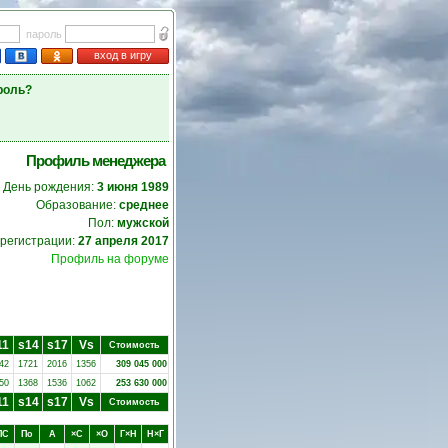
пароль
вход в игру
роль?
Профиль менеджера
День рождения:
3 июня 1989
Образование:
среднее
Пол:
мужской
 регистрации:
27 апреля 2017
Профиль на форуме
11
s14
s17
Vs
Стоимость
42
1721
2016
1356
309 045 000
50
1368
1536
1062
253 630 000
11
s14
s17
Vs
Стоимость
ПC
Пo
А
×C
×O
Г×Н
Н×Г