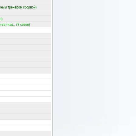
вным тренером сборной)
н)
-ва (нац., 73 сезон)