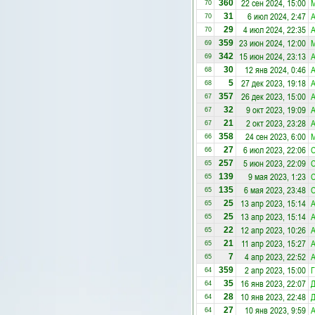
22 сен 2024, 15:00
М
360
70
6 июл 2024, 2:47
А
31
70
4 июл 2024, 22:35
А
29
70
23 июн 2024, 12:00
М
359
69
15 июн 2024, 23:13
А
342
69
12 янв 2024, 0:46
А
30
68
27 дек 2023, 19:18
А
5
68
26 дек 2023, 15:00
А
357
67
9 окт 2023, 19:09
А
32
67
2 окт 2023, 23:28
А
21
67
24 сен 2023, 6:00
М
358
66
6 июл 2023, 22:06
С
27
66
5 июн 2023, 22:09
С
257
65
9 мая 2023, 1:23
С
139
65
6 мая 2023, 23:48
С
135
65
13 апр 2023, 15:14
А
25
65
13 апр 2023, 15:14
А
25
65
12 апр 2023, 10:26
А
22
65
11 апр 2023, 15:27
А
21
65
4 апр 2023, 22:52
А
7
65
2 апр 2023, 15:00
Г
359
64
16 янв 2023, 22:07
35
64
10 янв 2023, 22:48
28
64
10 янв 2023, 9:59
А
27
64