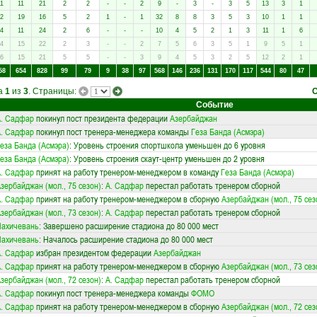
1
11
21
2
2
-
-
2
9
-
3
-
3
5
13
3
1
2
19
16
5
2
1
-
1
32
8
8
3
5
3
10
1
1
4
11
24
2
6
-
-
-
10
4
5
2
1
3
11
1
6
4
15
22
2
3
-
-
2
7
5
6
3
5
1
9
5
1
6
15
21
5
5
-
-
3
9
4
5
3
2
5
12
2
1
58
654
828
99
79
9
38
97
568
146
236
131
170
117
544
80
47
ца
1
из
3
. Страницы:
Событие
. Садфар
покинул пост президента федерации
Азербайджан
. Садфар
покинул пост тренера-менеджера команды
Геза Банда (Асмэра)
еза Банда (Асмэра)
: Уровень строения спортшкола уменьшен до 6 уровня
еза Банда (Асмэра)
: Уровень строения скаут-центр уменьшен до 2 уровня
. Садфар
принят на работу тренером-менеджером в команду
Геза Банда (Асмэра)
зербайджан (мол., 75 сезон)
:
А. Садфар
перестал работать тренером сборной
. Садфар
принят на работу тренером-менеджером в сборную
Азербайджан (мол., 75 сез
зербайджан (мол., 73 сезон)
:
А. Садфар
перестал работать тренером сборной
Нахичевань
: Завершено расширение стадиона до 80 000 мест
Нахичевань
: Началось расширение стадиона до 80 000 мест
. Садфар
избран президентом федерации
Азербайджан
. Садфар
принят на работу тренером-менеджером в сборную
Азербайджан (мол., 73 сез
зербайджан (мол., 72 сезон)
:
А. Садфар
перестал работать тренером сборной
. Садфар
покинул пост тренера-менеджера команды
ФОМО
. Садфар
принят на работу тренером-менеджером в сборную
Азербайджан (мол., 72 сез