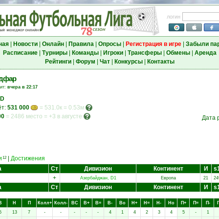
логин
ная
|
Новости
|
Онлайн
|
Правила
|
Опросы
|
Регистрация в игре
|
Забыли па
Расписание
|
Турниры
|
Команды
|
Игроки
|
Трансферы
|
Обмены
|
Аренда
Рейтинги
|
Форум
|
Чат
|
Конкурсы
|
Контакты
адфар
зит:
вчера в 22:17
AD
ёт:
531 000
= 531.0к = 0.53м
00
=
2486 место
=
+3 в августе
Дата 
и
|
Достижения
12
а
Ст
Дивизион
Континент
И
s
+
Азербайджан, D1
Европа
21
24
а
Ст
Дивизион
Континент
И
s
В
Н
П
Колл+
Колл-
ВC
В+
В=
В-
Вo
Н+
Н=
Н-
Нo
П+
П=
П-
5
13
7
-
-
-
-
-
4
1
4
2
3
4
5
-
1