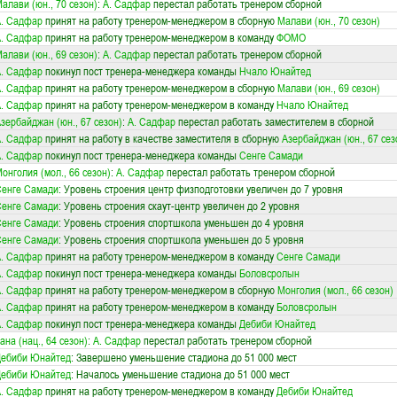
алави (юн., 70 сезон)
:
А. Садфар
перестал работать тренером сборной
. Садфар
принят на работу тренером-менеджером в сборную
Малави (юн., 70 сезон)
. Садфар
принят на работу тренером-менеджером в команду
ФОМО
алави (юн., 69 сезон)
:
А. Садфар
перестал работать тренером сборной
. Садфар
покинул пост тренера-менеджера команды
Нчало Юнайтед
. Садфар
принят на работу тренером-менеджером в сборную
Малави (юн., 69 сезон)
. Садфар
принят на работу тренером-менеджером в команду
Нчало Юнайтед
зербайджан (юн., 67 сезон)
:
А. Садфар
перестал работать заместителем в сборной
. Садфар
принят на работу в качестве заместителя в сборную
Азербайджан (юн., 67 сез
. Садфар
покинул пост тренера-менеджера команды
Сенге Самади
онголия (мол., 66 сезон)
:
А. Садфар
перестал работать тренером сборной
енге Самади
: Уровень строения центр физподготовки увеличен до 7 уровня
енге Самади
: Уровень строения скаут-центр увеличен до 2 уровня
енге Самади
: Уровень строения спортшкола уменьшен до 4 уровня
енге Самади
: Уровень строения спортшкола уменьшен до 5 уровня
. Садфар
принят на работу тренером-менеджером в команду
Сенге Самади
. Садфар
покинул пост тренера-менеджера команды
Боловсролын
. Садфар
принят на работу тренером-менеджером в сборную
Монголия (мол., 66 сезон)
. Садфар
принят на работу тренером-менеджером в команду
Боловсролын
. Садфар
покинул пост тренера-менеджера команды
Дебиби Юнайтед
ана (нац., 64 сезон)
:
А. Садфар
перестал работать тренером сборной
Дебиби Юнайтед
: Завершено уменьшение стадиона до 51 000 мест
Дебиби Юнайтед
: Началось уменьшение стадиона до 51 000 мест
. Садфар
принят на работу тренером-менеджером в команду
Дебиби Юнайтед