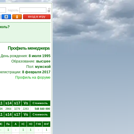
пароль
вход в игру
роль?
Профиль менеджера
День рождения:
8 июля 1995
Образование:
высшее
Пол:
мужской
регистрации:
8 февраля 2017
Профиль на форуме
11
s14
s17
Vs
Стоимость
96
2864
3279
2263
548 840 000
11
s14
s17
Vs
Стоимость
ПC
Пo
А
×C
×O
Г×Н
Н×Г
-
1
-
1
1
-
1