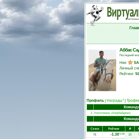
Глав
Аббас С
Последний ви
Ник:
S
Личный сч
Рейтинг:
5
Профиль
|
Награды
|
Трофе
7
Команд
1.
Нахичевань (Азербайджан)
Команд
Сезон
Рейтинг
И
-1.30
*1.00
78
25