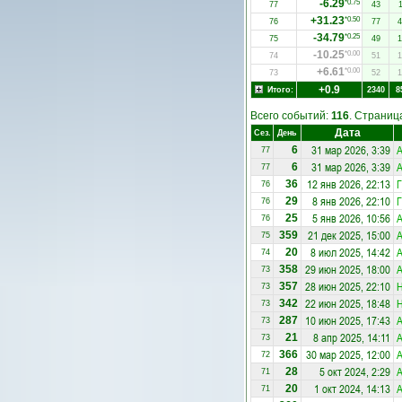
-6.29
*0.75
77
43
1
+31.23
*0.50
76
77
4
-34.79
*0.25
75
49
1
-10.25
*0.00
74
51
1
+6.61
*0.00
73
52
1
+0.9
Итого:
2340
8
Всего событий:
116
. Страни
Дата
Сез.
День
31 мар 2026, 3:39
А
6
77
31 мар 2026, 3:39
А
6
77
12 янв 2026, 22:13
Г
36
76
8 янв 2026, 22:10
Г
29
76
5 янв 2026, 10:56
А
25
76
21 дек 2025, 15:00
А
359
75
8 июл 2025, 14:42
А
20
74
29 июн 2025, 18:00
А
358
73
28 июн 2025, 22:10
357
73
22 июн 2025, 18:48
342
73
10 июн 2025, 17:43
А
287
73
8 апр 2025, 14:11
А
21
73
30 мар 2025, 12:00
А
366
72
5 окт 2024, 2:29
А
28
71
1 окт 2024, 14:13
А
20
71