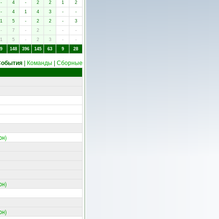
-
4
-
2
2
1
2
-
4
1
4
3
-
-
1
5
-
2
2
-
3
-
7
-
2
-
-
-
1
5
-
2
3
-
-
9
148
396
145
63
9
28
События
|
Команды
|
Сборные
он)
он)
он)