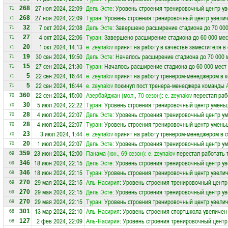
27 ноя 2024, 22:09
Дель Эсте
: Уровень строения тренировочный центр ув
268
71
27 ноя 2024, 22:09
Туран
: Уровень строения тренировочный центр увелич
268
71
7 окт 2024, 22:08
Дель Эсте
: Завершено расширение стадиона до 70 000
32
71
4 окт 2024, 22:06
Туран
: Завершено расширение стадиона до 60 000 мес
27
71
1 окт 2024, 14:13
e. zeynalov
принят на работу в качестве заместителя в
20
71
30 сен 2024, 19:50
Дель Эсте
: Началось расширение стадиона до 70 000 
19
71
27 сен 2024, 21:30
Туран
: Началось расширение стадиона до 60 000 мест
15
71
22 сен 2024, 16:44
e. zeynalov
принят на работу тренером-менеджером в 
5
71
22 сен 2024, 16:44
e. zeynalov
покинул пост тренера-менеджера команды
5
71
22 сен 2024, 15:00
Азербайджан (мол., 70 сезон)
:
e. zeynalov
перестал раб
360
70
5 июл 2024, 22:22
Туран
: Уровень строения тренировочный центр умень
30
70
4 июл 2024, 22:07
Дель Эсте
: Уровень строения тренировочный центр у
28
70
4 июл 2024, 22:07
Туран
: Уровень строения тренировочный центр умень
28
70
3 июл 2024, 1:44
e. zeynalov
принят на работу тренером-менеджером в 
23
70
1 июл 2024, 22:07
Дель Эсте
: Уровень строения тренировочный центр у
20
70
23 июн 2024, 12:00
Панама (юн., 69 сезон)
:
e. zeynalov
перестал работать 
359
69
18 июн 2024, 22:15
Дель Эсте
: Уровень строения тренировочный центр ув
346
69
18 июн 2024, 22:15
Туран
: Уровень строения тренировочный центр увелич
346
69
29 мая 2024, 22:15
Аль-Насирия
: Уровень строения тренировочный центр
270
69
29 мая 2024, 22:15
Дель Эсте
: Уровень строения тренировочный центр ув
270
69
29 мая 2024, 22:15
Туран
: Уровень строения тренировочный центр увелич
270
69
13 мар 2024, 22:10
Аль-Насирия
: Уровень строения спортшкола увеличен 
301
68
2 фев 2024, 22:09
Аль-Насирия
: Уровень строения тренировочный центр
127
68