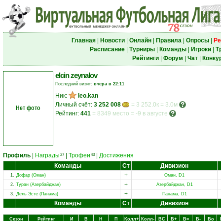
Главная
|
Новости
|
Онлайн
|
Правила
|
Опросы
|
Ре
Расписание
|
Турниры
|
Команды
|
Игроки
|
Т
Рейтинги
|
Форум
|
Чат
|
Конку
elcin zeynalov
Последний визит:
вчера в 22:11
Ник:
leo.kan
Личный счёт:
3 252 008
= 3 252.0к = 3.0м
Нет фото
Рейтинг:
441
=
8349 место
=
-9 в августе
Профиль
|
Награды
|
Трофеи
|
Достижения
27
43
Команды
Ст
Дивизион
+
1.
Дофар (Оман)
Оман, D1
+
2.
Туран (Азербайджан)
Азербайджан, D1
+
3.
Дель Эсте (Панама)
Панама, D1
Команды
Ст
Дивизион
Сезон
Рейтинг
И
В
Н
П
Колл+
Колл-
ВC
В+
В=
В-
Вo