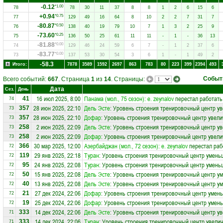
-0.12
*1.00
78
78
30
11
37
8
8
1
2
6
15
6
+0.94
*0.75
77
129
49
16
64
8
10
2
2
7
31
7
-80.87
*0.50
76
138
40
19
79
10
7
1
3
2
25
9
-73.60
*0.25
75
136
50
25
61
11
11
-
1
-
36
13
-81.88
*0.00
74
129
46
24
59
6
7
-
1
2
37
6
-83.77
*0.00
73
137
53
30
54
3
6
1
-
1
49
2
-58.3
Итого:
7878
3589
1592
2697
863
783
80
223
399
2394
493
Событ
Всего событий:
667
. Страница
1
из
14
. Страницы:
Дата
Сез.
День
16 июл 2025, 8:00
Панама (мол., 75 сезон)
:
e. zeynalov
перестал работать
41
74
28 июн 2025, 22:10
Дель Эсте
: Уровень строения тренировочный центр ув
357
73
28 июн 2025, 22:10
Дофар
: Уровень строения тренировочный центр увели
357
73
2 июн 2025, 22:09
Дель Эсте
: Уровень строения тренировочный центр ув
258
73
2 июн 2025, 22:09
Дофар
: Уровень строения тренировочный центр увели
258
73
30 мар 2025, 12:00
Азербайджан (мол., 72 сезон)
:
e. zeynalov
перестал раб
366
72
29 янв 2025, 22:18
Туран
: Уровень строения тренировочный центр умень
119
72
24 янв 2025, 22:08
Туран
: Уровень строения тренировочный центр умень
95
72
15 янв 2025, 22:08
Дель Эсте
: Уровень строения тренировочный центр у
50
72
13 янв 2025, 22:08
Дель Эсте
: Уровень строения тренировочный центр у
40
72
27 дек 2024, 22:06
Дофар
: Уровень строения тренировочный центр умень
21
72
25 дек 2024, 22:06
Дофар
: Уровень строения тренировочный центр умень
19
72
14 дек 2024, 22:06
Дель Эсте
: Уровень строения тренировочный центр ув
333
71
14 дек 2024, 22:06
Туран
: Уровень строения тренировочный центр увелич
333
71