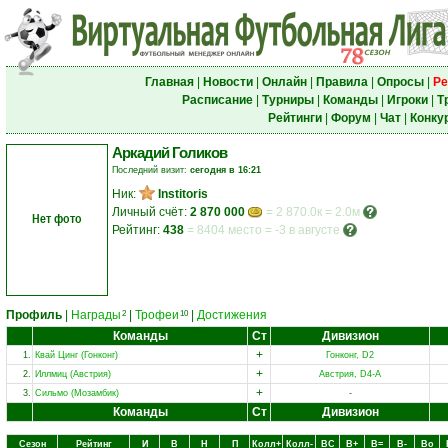
Главная
|
Новости
|
Онлайн
|
Правила
|
Опросы
|
Ре
Расписание
|
Турниры
|
Команды
|
Игроки
|
Т
Рейтинги
|
Форум
|
Чат
|
Конку
Аркадий Голиков
Последний визит:
сегодня в 16:21
Ник:
Institoris
Личный счёт:
2 870 000
= 2 870.0к = 2.0м
Нет фото
Рейтинг:
438
=
8404 место
=
-3 в августе
Профиль
|
Награды
|
Трофеи
|
Достижения
2
10
Команды
Ст
Дивизион
+
1.
Квай Цинг (Гонконг)
Гонконг, D2
+
2.
Иллмиц (Австрия)
Австрия, D4-A
+
3.
Сильмо (Мозамбик)
-
Команды
Ст
Дивизион
Сезон
Рейтинг
И
В
Н
П
Колл+
Колл-
ВC
В+
В=
В-
Вo