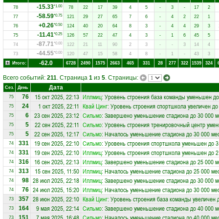
-15.33
*1.00
78
78
22
17
39
4
5
-
3
-
17
2
-58.59
*0.75
77
121
29
27
65
7
6
-
4
2
22
1
+0.26
*0.50
76
124
40
20
64
8
3
-
4
4
29
3
-11.41
*0.25
75
126
57
22
47
4
3
-
1
6
45
5
-87.71
*0.00
74
122
21
11
90
2
3
-
-
3
14
4
-44.55
*0.00
73
120
47
15
58
4
8
-
1
-
43
3
-62.0
Итого:
6728
2490
1575
2663
465
331
28
277
322
1539
324
Всего событий:
211
. Страница
1
из
5
. Страницы:
Дата
Сез.
День
15 окт 2025, 22:13
Иллмиц
: Уровень строения база команды уменьшен до
76
75
1 окт 2025, 22:11
Квай Цинг
: Уровень строения спортшкола увеличен до
24
75
23 сен 2025, 23:12
Сильмо
: Завершено уменьшение стадиона до 30 000 м
6
75
22 сен 2025, 22:11
Сильмо
: Уровень строения тренировочный центр умен
5
75
22 сен 2025, 12:17
Сильмо
: Началось уменьшение стадиона до 30 000 ме
5
75
19 сен 2025, 22:10
Сильмо
: Уровень строения спортшкола уменьшен до 3
331
74
19 сен 2025, 22:10
Иллмиц
: Уровень строения спортшкола уменьшен до 2
331
74
16 сен 2025, 22:13
Иллмиц
: Завершено уменьшение стадиона до 25 000 м
316
74
15 сен 2025, 11:50
Иллмиц
: Началось уменьшение стадиона до 25 000 ме
313
74
28 июл 2025, 22:18
Иллмиц
: Завершено уменьшение стадиона до 30 000 м
98
74
24 июл 2025, 15:20
Иллмиц
: Началось уменьшение стадиона до 30 000 ме
76
74
28 июн 2025, 22:10
Квай Цинг
: Уровень строения база команды увеличен 
357
73
9 мая 2025, 22:14
Сильмо
: Завершено уменьшение стадиона до 40 000 м
164
73
7 мая 2025, 16:48
Сильмо
: Началось уменьшение стадиона до 40 000 ме
151
73