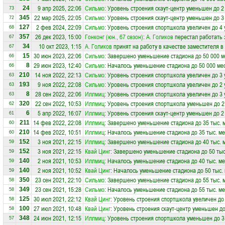
9 апр 2025, 22:06
Сильмо
: Уровень строения скаут-центр уменьшен до 2
24
73
22 мар 2025, 22:05
Сильмо
: Уровень строения скаут-центр уменьшен до 3
345
72
2 фев 2024, 22:09
Сильмо
: Уровень строения спортшкола увеличен до 4
127
68
26 дек 2023, 15:00
Гонконг (юн., 67 сезон)
:
А. Голиков
перестал работать 
357
67
10 окт 2023, 1:15
А. Голиков
принят на работу в качестве заместителя 
34
67
30 июн 2023, 22:06
Сильмо
: Завершено уменьшение стадиона до 50 000 м
15
66
29 июн 2023, 12:40
Сильмо
: Началось уменьшение стадиона до 50 000 ме
8
66
14 ноя 2022, 22:13
Сильмо
: Уровень строения спортшкола увеличен до 3
210
63
9 ноя 2022, 22:08
Сильмо
: Уровень строения спортшкола увеличен до 2
193
63
28 сен 2022, 22:06
Иллмиц
: Уровень строения спортшкола увеличен до 3
8
63
22 сен 2022, 10:53
Иллмиц
: Уровень строения спортшкола уменьшен до 2
320
62
5 апр 2022, 16:07
Иллмиц
: Уровень строения скаут-центр уменьшен до 2
6
61
14 фев 2022, 22:08
Иллмиц
: Завершено уменьшение стадиона до 35 тыс. 
211
60
14 фев 2022, 10:51
Иллмиц
: Началось уменьшение стадиона до 35 тыс. ме
210
60
3 ноя 2021, 22:15
Иллмиц
: Завершено уменьшение стадиона до 40 тыс. 
152
59
3 ноя 2021, 22:15
Квай Цинг
: Завершено уменьшение стадиона до 50 тыс
152
59
2 ноя 2021, 10:53
Иллмиц
: Началось уменьшение стадиона до 40 тыс. ме
140
59
2 ноя 2021, 10:52
Квай Цинг
: Началось уменьшение стадиона до 50 тыс.
140
59
23 сен 2021, 22:10
Сильмо
: Завершено уменьшение стадиона до 55 тыс. 
350
58
23 сен 2021, 15:28
Сильмо
: Началось уменьшение стадиона до 55 тыс. ме
349
58
30 июл 2021, 22:12
Квай Цинг
: Уровень строения спортшкола увеличен до
125
58
27 июл 2021, 10:48
Квай Цинг
: Уровень строения скаут-центр уменьшен до
100
58
24 июн 2021, 12:15
Иллмиц
: Уровень строения спортшкола уменьшен до 3
348
57