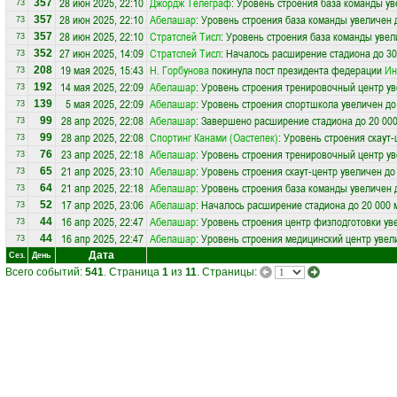
28 июн 2025, 22:10
Джордж Телеграф
: Уровень строения база команды ув
357
73
28 июн 2025, 22:10
Абелашар
: Уровень строения база команды увеличен 
357
73
28 июн 2025, 22:10
Стратспей Тисл
: Уровень строения база команды увел
357
73
27 июн 2025, 14:09
Стратспей Тисл
: Началось расширение стадиона до 30
352
73
19 мая 2025, 15:43
Н. Горбунова
покинула пост президента федерации
Ин
208
73
14 мая 2025, 22:09
Абелашар
: Уровень строения тренировочный центр ув
192
73
5 мая 2025, 22:09
Абелашар
: Уровень строения спортшкола увеличен до
139
73
28 апр 2025, 22:08
Абелашар
: Завершено расширение стадиона до 20 000
99
73
28 апр 2025, 22:08
Спортинг Канами (Оастепек)
: Уровень строения скаут
99
73
23 апр 2025, 22:18
Абелашар
: Уровень строения тренировочный центр ув
76
73
21 апр 2025, 23:10
Абелашар
: Уровень строения скаут-центр увеличен до
65
73
21 апр 2025, 22:18
Абелашар
: Уровень строения база команды увеличен 
64
73
17 апр 2025, 23:06
Абелашар
: Началось расширение стадиона до 20 000 
52
73
16 апр 2025, 22:47
Абелашар
: Уровень строения центр физподготовки ув
44
73
16 апр 2025, 22:47
Абелашар
: Уровень строения медицинский центр увел
44
73
Дата
Сез.
День
Всего событий:
541
. Страница
1
из
11
. Страницы: