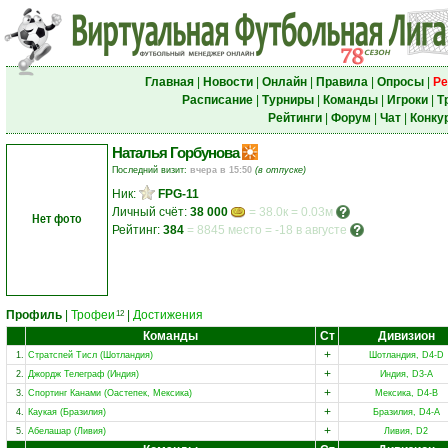
Главная
|
Новости
|
Онлайн
|
Правила
|
Опросы
|
Ре
Расписание
|
Турниры
|
Команды
|
Игроки
|
Т
Рейтинги
|
Форум
|
Чат
|
Конку
Наталья Горбунова
Последний визит:
вчера в 15:50
(в отпуске)
Ник:
FPG-11
Личный счёт:
38 000
= 38.0к = 0.03м
Нет фото
Рейтинг:
384
=
8845 место
=
-18 в августе
Профиль
|
Трофеи
|
Достижения
12
Команды
Ст
Дивизион
+
1.
Стратспей Тисл (Шотландия)
Шотландия, D4-D
+
2.
Джордж Телеграф (Индия)
Индия, D3-A
+
3.
Спортинг Канами (Оастепек, Мексика)
Мексика, D4-B
+
4.
Каукая (Бразилия)
Бразилия, D4-A
+
5.
Абелашар (Ливия)
Ливия, D2