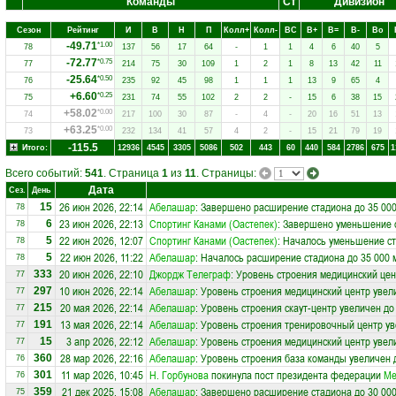
Команды
Ст
Дивизион
Сезон
Рейтинг
И
В
Н
П
Колл+
Колл-
ВC
В+
В=
В-
Вo
-49.71
*1.00
78
137
56
17
64
-
1
1
4
6
40
5
-72.77
*0.75
77
214
75
30
109
1
2
1
8
13
42
11
-25.64
*0.50
76
235
92
45
98
1
1
1
13
9
65
4
+6.60
*0.25
75
231
74
55
102
2
2
-
15
6
38
15
+58.02
*0.00
74
217
100
30
87
-
4
-
20
16
51
13
+63.25
*0.00
73
232
134
41
57
4
2
-
15
21
79
19
-115.5
Итого:
12936
4545
3305
5086
502
443
60
440
584
2786
675
1
Всего событий:
541
. Страница
1
из
11
. Страницы:
Дата
Сез.
День
26 июн 2026, 22:14
Абелашар
: Завершено расширение стадиона до 35 000
15
78
23 июн 2026, 22:13
Спортинг Канами (Оастепек)
: Завершено уменьшение с
6
78
22 июн 2026, 12:07
Спортинг Канами (Оастепек)
: Началось уменьшение ст
5
78
22 июн 2026, 11:22
Абелашар
: Началось расширение стадиона до 35 000 
5
78
20 июн 2026, 22:10
Джордж Телеграф
: Уровень строения медицинский цен
333
77
10 июн 2026, 22:14
Абелашар
: Уровень строения медицинский центр увел
297
77
20 мая 2026, 22:14
Абелашар
: Уровень строения скаут-центр увеличен до
215
77
13 мая 2026, 22:14
Абелашар
: Уровень строения тренировочный центр ув
191
77
3 апр 2026, 22:12
Абелашар
: Уровень строения медицинский центр увел
15
77
28 мар 2026, 22:16
Абелашар
: Уровень строения база команды увеличен 
360
76
11 мар 2026, 10:45
Н. Горбунова
покинула пост президента федерации
Ме
301
76
21 дек 2025, 15:08
Абелашар
: Завершено расширение стадиона до 30 000
359
75