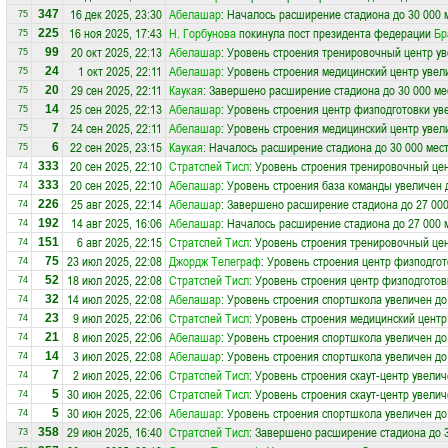
16 дек 2025, 23:30
Абелашар
: Началось расширение стадиона до 30 000 
347
75
16 ноя 2025, 17:43
Н. Горбунова
покинула пост президента федерации
Бр
225
75
20 окт 2025, 22:13
Абелашар
: Уровень строения тренировочный центр ув
99
75
1 окт 2025, 22:11
Абелашар
: Уровень строения медицинский центр увел
24
75
29 сен 2025, 22:11
Каукая
: Завершено расширение стадиона до 30 000 ме
20
75
25 сен 2025, 22:13
Абелашар
: Уровень строения центр физподготовки ув
14
75
24 сен 2025, 22:11
Абелашар
: Уровень строения медицинский центр увел
7
75
22 сен 2025, 23:15
Каукая
: Началось расширение стадиона до 30 000 мес
6
75
20 сен 2025, 22:10
Стратспей Тисл
: Уровень строения тренировочный цен
333
74
20 сен 2025, 22:10
Абелашар
: Уровень строения база команды увеличен 
333
74
25 авг 2025, 22:14
Абелашар
: Завершено расширение стадиона до 27 000
226
74
14 авг 2025, 16:06
Абелашар
: Началось расширение стадиона до 27 000 
192
74
6 авг 2025, 22:15
Стратспей Тисл
: Уровень строения тренировочный цен
151
74
23 июл 2025, 22:08
Джордж Телеграф
: Уровень строения центр физподгот
75
74
18 июл 2025, 22:08
Стратспей Тисл
: Уровень строения центр физподготов
52
74
14 июл 2025, 22:08
Абелашар
: Уровень строения спортшкола увеличен до
32
74
9 июл 2025, 22:06
Стратспей Тисл
: Уровень строения медицинский центр
23
74
8 июл 2025, 22:06
Абелашар
: Уровень строения спортшкола увеличен до
21
74
3 июл 2025, 22:08
Абелашар
: Уровень строения спортшкола увеличен до
14
74
2 июл 2025, 22:06
Стратспей Тисл
: Уровень строения скаут-центр увелич
7
74
30 июн 2025, 22:06
Стратспей Тисл
: Уровень строения скаут-центр увелич
5
74
30 июн 2025, 22:06
Абелашар
: Уровень строения спортшкола увеличен до
5
74
29 июн 2025, 16:40
Стратспей Тисл
: Завершено расширение стадиона до 3
358
73