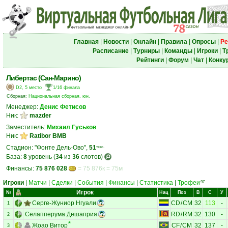
Главная
|
Новости
|
Онлайн
|
Правила
|
Опросы
|
Ре
Расписание
|
Турниры
|
Команды
|
Игроки
|
Т
Рейтинги
|
Форум
|
Чат
|
Конку
Либертас (Сан-Марино)
D2, 5 место
1/16 финала
Сборная:
Национальная сборная, юн.
Менеджер:
Денис Фетисов
Ник:
mazder
Заместитель:
Михаил Гуськов
Ник:
Ratibor BMB
Стадион: "Фонте Дель-Ово",
51
тыс.
База:
8
уровень (
34
из
36
слотов)
Финансы:
75 876 028
= 75 876к = 75м
Игроки
|
Матчи
|
Сделки
|
События
|
Финансы
|
Статистика
|
Трофеи
97
Игрок
№
Нац
Поз
В
С
У
Серге-Жуниор Нгуали
CD
/
CM
32
113
-
1
Селапперума Дешаприя
RD
/
RM
32
130
-
2
Жоао Витор
CF
/
CM
32
137
-
3