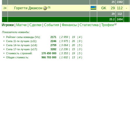
25
2382
Горетти Джаксон
(5)
GK
29
112
-
24
29
112
25.2
2494
Игроки
|
Матчи
|
Сделки
|
События
|
Финансы
|
Статистика
|
Трофеи
97
Показатели команды:
•
Рейтинг силы команды (Vs)
:
2171
(
2 959
|
19
|
4
)
•
Сила 11-ти лучших (s11)
:
2246
(
3 975
|
26
|
9
)
•
Сила 14-ти лучших (s14)
:
2759
(
3 064
|
20
|
5
)
•
Сила 17-ти лучших (s17)
:
3282
(
2 236
|
15
|
3
)
•
Стоимость строений
:
170 450 000
(
3 353
|
19
|
5
)
•
Общая стоимость
:
966 703 000
(
1 602
|
13
|
4
)