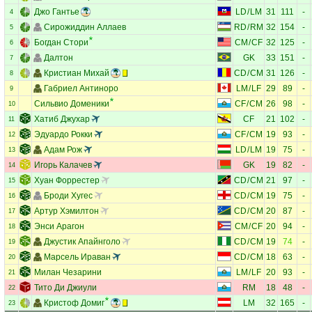
Джо Гантье
LD
/
LM
31
111
-
4
Сирожиддин Аллаев
RD
/
RM
32
154
-
5
Богдан Стори
CM
/
CF
32
125
-
6
Далтон
GK
33
151
-
7
Кристиан Михай
CD
/
CM
31
126
-
8
Габриел Антиноро
LM
/
LF
29
89
-
9
Сильвио Доменики
CF
/
CM
26
98
-
10
Хатиб Джухар
CF
21
102
-
11
Эдуардо Рокки
CF
/
CM
19
93
-
12
Адам Рож
LD
/
LM
19
75
-
13
Игорь Калачев
GK
19
82
-
14
Хуан Форрестер
CD
/
CM
21
97
-
15
Броди Хугес
CD
/
CM
19
75
-
16
Артур Хэмилтон
CD
/
CM
20
87
-
17
Энси Арагон
CM
/
CF
20
94
-
18
Джустик Апайнголо
CD
/
CM
19
74
-
19
Марсель Ираван
CD
/
CM
18
63
-
20
Милан Чезарини
LM
/
LF
20
93
-
21
Тито Ди Джиули
RM
18
48
-
22
Кристоф Домиг
LM
32
165
-
23