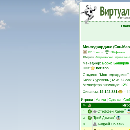
Глав
Монтеджардино (Сан-Мар
D2, 1 место
1/16 финала
Сборная:
Американские Виргинские о
Менеджер:
Борис Баширян
Ник:
borisbh
Стадион: "Монтеджардино"
База:
7
уровень (
32
из
32
сл
Атмосфера в команде:
+2
%
Финансы:
15 142 881
= 15
Игроки
|
Матчи
|
Сделки
|
Соб
Игр
№
Стеффен Хаген
1
Трей Джикак
2
Андрей Огневич
3