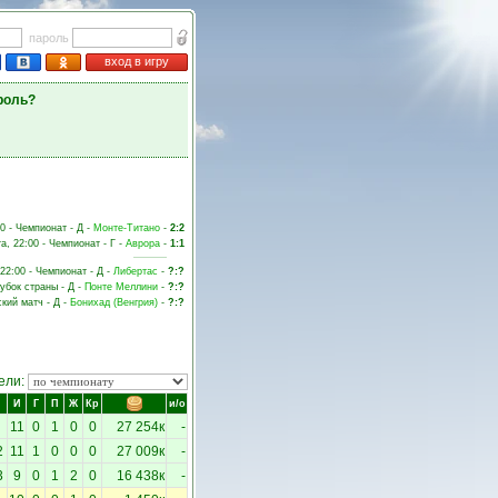
пароль
вход в игру
роль?
00 - Чемпионат - Д -
Монте-Титано
-
2:2
та, 22:00 - Чемпионат - Г -
Аврора
-
1:1
 22:00 - Чемпионат - Д -
Либертас
-
?:?
Кубок страны - Д -
Понте Меллини
-
?:?
ский матч - Д -
Бонихад (Венгрия)
-
?:?
ели:
И
Г
П
Ж
Кр
и/о
11
0
1
0
0
27 254к
-
2
11
1
0
0
0
27 009к
-
3
9
0
1
2
0
16 438к
-