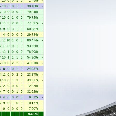
10
0
0
1
0
1 450к
-
5
10
0
0
1
0
30 408к
-
5
10
0
0
0
0
79 848к
-
7
10
6
1
0
0
79 740к
-
8
11
3
2
0
0
77 397к
-
9
9
0
3
1
0
60 387к
-
4
0
0
0
0
29 784к
-
1
11
10
1
0
0
80 474к
-
4
11
0
0
1
0
93 568к
-
1
11
1
0
0
0
78 208к
-
7
10
1
1
1
0
54 309к
-
5
10
0
2
2
0
41 010к
-
5
8
0
0
1
0
24 037к
-
8
11
0
0
2
0
23 875к
-
8
10
0
1
3
0
43 117к
-
5
2
0
0
0
0
12 978к
-
9
7
0
0
1
0
31 629к
-
8
4
0
0
0
0
9 612к
-
4
9
0
1
0
0
10 177к
-
0
0
0
0
0
7 007к
-
939.7
м