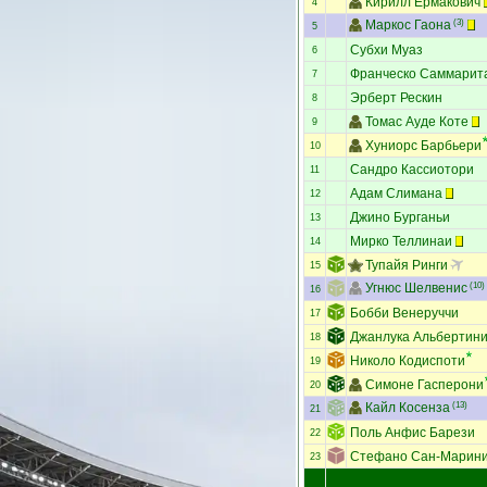
Кирилл Ермакович
4
Маркос Гаона
(3)
5
Субхи Муаз
6
Франческо Саммарит
7
Эрберт Рескин
8
Томас Ауде Коте
9
Хуниорс Барбьери
10
Сандро Кассиотори
11
Адам Слимана
12
Джино Бурганьи
13
Мирко Теллинаи
14
Тупайя Ринги
15
Угнюс Шелвенис
(10)
16
Бобби Венеруччи
17
Джанлука Альбертин
18
Николо Кодиспоти
19
Симоне Гасперони
20
Кайл Косенза
(13)
21
Поль Анфис Барези
22
Стефано Сан-Марин
23