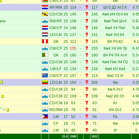
CM
/
CF
25
67
-
69
Км
5
RF
/
RM
25
114
-
117
Шт3
Д2
Ат2
К
4.7
CD
/
CM
25
145
-
145
Км4
И4
От4
К4
4.9
ани
RM
/
RF
25
158
-
158
Км4
Пк4
Шт4
5.8
CM
/
CF
24
146
-
146
Км4
У4
Пк4
5.4
LD
/
LM
25
137
-
141
Км4
Уг4
К4
5.1
GK
25
112
-
115
В4
Р3
К2
6.1
CM
/
CF
25
155
-
155
Км4
У4
И4
Тр
6.4
GK
25
160
-
160
В4
Р4
П4
Ат4
5.2
CD
/
CM
25
149
-
149
Км4
Пк4
Л4
П2
5.1
LM
/
LF
25
134
-
134
Км4
И3
Ка4
5.2
CM
/
CF
22
107
-
114
Км2
У2
И
5.1
LD
/
LM
23
104
-
104
Км
4.2
CD
/
CM
22
94
-
94
Км
К
Ат2
4.7
и
CD
/
CM
22
109
-
109
Км2
И2
От
4.9
CD
/
CM
18
63
-
63
Ат
5.0
RD
/
RM
19
79
-
81
И4
От2
4.7
LM
17
52
-
54
Пк
3.5
CF
19
71
-
71
Км
4.9
и
LM
16
40
-
40
И
0
23.8
2589
2612