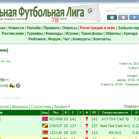
логин
ная
|
Новости
|
Онлайн
|
Правила
|
Опросы
|
Регистрация в игре
|
Забыли па
Расписание
|
Турниры
|
Команды
|
Игроки
|
Трансферы
|
Обмены
|
Аренда
Рейтинги
|
Форум
|
Чат
|
Конкурсы
|
Контакты
ино)
-ва, нац.
3 августа, 22:
5 авгус
сегодня,
,
55
тыс.
завтра, 22:00 - 
9 августа, 15:00 - Товарище
отов)
 142к = 15м
Показат
ытия
|
Финансы
|
Статистика
|
Трофеи
11
ок
Нац
Поз
В
С
У
Ф
РС
Спецвозможности
О
RD
/
RM
33
141
-
141
Ат3
От4
См3
Тр
5.2
CM
/
CF
33
137
-
137
Км4
Пк4
См4
Ат2
5.2
LD
/
LM
29
115
-
115
И4
Ат2
5.4