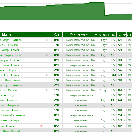
Матч
Сч
Все турниры
Стадия
Поз
С
Ф
У/В
0:0
LM
р Старз
-
Гомель
Н
Кубок межсезонья, D4
1 тур
321
-
0/0
1:0
LM
мель
-
Шяуляй
В
Кубок межсезонья, D4
2 тур
221
-
1/0
0:1
LM
-Сикор
-
Гомель
В
Кубок межсезонья, D4
3 тур
225
-
0/0
0:0
S3
ль
-
Хараре Сити
Н
Кубок межсезонья, D4
4 тур
-
-
-
0:1
LM
ейруш
-
Гомель
В
Кубок межсезонья, D4
5 тур
199
-
1/1
0:1
LM
т Холл
-
Гомель
В
Товарищеский матч
230
-
2/2
2:0
LM
мель
-
Перак
В
Кубок межсезонья, D4
6 тур
245
-
1/0
0:0
RM
де Фес
-
Гомель
Н
Кубок межсезонья, D4
7 тур
174
-
0/0
1:0
LM
ль
-
Нью Сэйнтс
В
Кубок межсезонья, D4
8 тур
288
-
1/0
2:1
S8
от Таун
-
Гомель
П
Кубок межсезонья, D4
9 тур
-
-
-
1:1
LM
ель
-
Мальмё
Н
Кубок межсезонья, D4
10 тур
458
1
1/1
1:0
LM
омель
-
Сур
В
Товарищеский матч
237
1
0/0
2:0
LB
ько
-
Гомель
П
Чемпионат
1 тур
344
-
0/0
2:0
S2
ель
-
Сморгонь
В
Чемпионат
2 тур
-
-
-
1:0
LM
Припять
-
Гомель
П
Чемпионат
3 тур
380
-
0/0
0:2
LM
(Бенгази)
-
Гомель
В
Товарищеский матч
254
-
2/1
2:0
LM
омель
-
Аспера
В
Чемпионат
4 тур
279
-
2/2
0:2
LM
еди
-
Гомель
10
В
Чемпионат
5 тур
332
-
0/0
0:1
S5
ь
-
Нива (Чаусы)
9
П
Чемпионат
6 тур
-
-
-