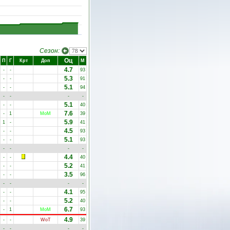
Сезон:
Оц
П
Г
Крт
Доп
М
4.7
-
-
93
5.3
-
-
91
5.1
-
-
94
-
-
-
-
5.1
-
-
40
7.6
-
1
MoM
39
5.9
1
-
41
4.5
-
-
93
5.1
-
-
93
-
-
-
-
4.4
-
-
40
5.2
-
-
41
3.5
-
-
96
-
-
-
-
4.1
-
-
95
5.2
-
-
40
6.7
-
1
MoM
93
4.9
-
-
WoT
39
-
-
-
-