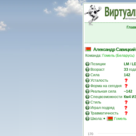
Глав
Александр Савицкий
Команда:
Гомель (Беларусь)
Позиции
LM
/
L
Возраст
33
год
Сила
142
Усталость
Форма на сегодня
Реальная сила
~142
Спецвозможности
Км4
И
Стиль
Играл подряд
Травматичность
Школа:
Гомель
170