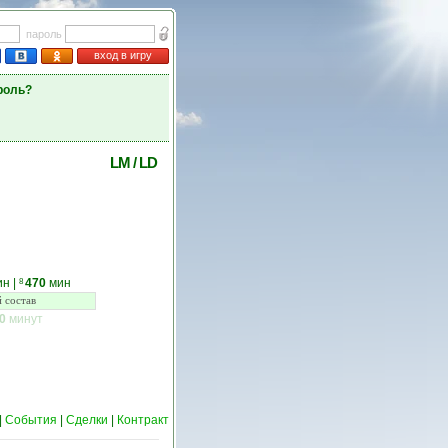
пароль
вход в игру
роль?
LM
/
LD
ин
|
470
мин
8
 состав
0
минут
|
События
|
Сделки
|
Контракт