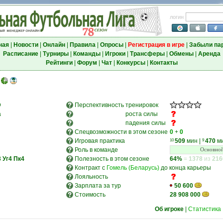
логин
ная
|
Новости
|
Онлайн
|
Правила
|
Опросы
|
Регистрация в игре
|
Забыли па
Расписание
|
Турниры
|
Команды
|
Игроки
|
Трансферы
|
Обмены
|
Аренда
Рейтинги
|
Форум
|
Чат
|
Конкурсы
|
Контакты
D
Перспективность
тренировок
а
роста силы
падения силы
Спецвозможности в этом сезоне
0
+
0
Игровая практика
509
мин
|
470
м
10
9
Роль в команде
Основной
3
Уг4
Пк4
Полезность в этом сезоне
64%
=
1378
из
216
Контракт с
Гомель (Беларусь)
до конца карьеры
Лояльность
Зарплата за тур
50 600
Стоимость
28 908 000
Об игроке
|
Статистика