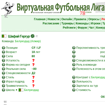
Главная
|
Новости
|
Онлайн
|
Правила
|
Опросы
|
Ре
Расписание
|
Турниры
|
Команды
|
Игроки
|
Т
Рейтинги
|
Форум
|
Чат
|
Конку
Шафай Гергур
Команда:
Белуиздад (Алжир)
Позиции
CF
/
LF
Перспективность
тре
Возраст
18
лет
рос
Сила
80
па
Усталость
Спецвозможности в э
Форма на сегодня
Роль в команде
Реальная сила
~80
Полезность в этом с
Спецвозможности
Д2
Стиль
Контракт с
Белуиздад
Играл подряд
Лояльность
Травматичность
Зарплата за тур
Школа:
Белуиздад
Стоимость
Об
90