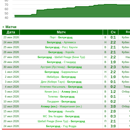
80
70
60
50
40
•
Матчи
Дата
Матч
Сч
Вс
0:1
23 июн 2026
Порт
-
Белуиздад
В
Кубок
2:2
24 июн 2026
Белуиздад
-
Артемиса
Н
Кубок
2:1
25 июн 2026
Белуиздад
-
Росс Каунти
В
Кубок
2:1
26 июн 2026
Белуиздад
-
Хоройа
В
Кубок
2:2
27 июн 2026
Белуиздад
-
Шабаб Риади (Бени Тур)
Н
Нац
1:0
29 июн 2026
Белуиздад
-
Стандард
В
Кубок
2:3
30 июн 2026
Аустрия (Лустенау)
-
Белуиздад
В
Кубок
2:2
1 июл 2026
Белуиздад
-
Барриаленья
Н
Кубок
1:0
2 июл 2026
Имбабура
-
Белуиздад
П
Кубок
0:1
3 июл 2026
Диги (Коберн Таун)
-
Белуиздад
В
Кубок
0:2
4 июл 2026
Атлетико Насьональ
-
Белуиздад
В
Това
1:2
5 июл 2026
Кения (юн.)
-
Алжир (юн.)
В
Отбор
0:1
6 июл 2026
Телегма
-
Белуиздад
В
0:2
10 июл 2026
Лахдария
-
Белуиздад
В
3:0
12 июл 2026
Алжир (юн.)
-
Мавритания (юн.)
В
Отбор
2:0
15 июл 2026
Белуиздад
-
Аннаба
В
0:3
17 июл 2026
МС Эль Кхадма
-
Белуиздад
В
2:1
20 июл 2026
Шабаб Риади (Бени Тур)
-
Белуиздад
П
3:0
24 июл 2026
Белуиздад
-
Уэд Фодда
В