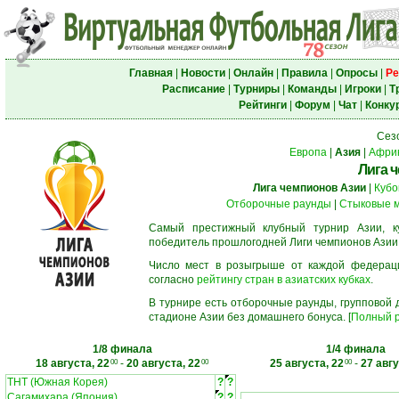
Главная
|
Новости
|
Онлайн
|
Правила
|
Опросы
|
Ре
Расписание
|
Турниры
|
Команды
|
Игроки
|
Т
Рейтинги
|
Форум
|
Чат
|
Конку
Сез
Европа
|
Азия
|
Афри
Лига 
Лига чемпионов Азии
|
Кубо
Отборочные раунды
|
Стыковые 
Самый престижный клубный турнир Азии, к
победитель прошлогодней Лиги чемпионов Азии
Число мест в розыгрыше от каждой федерац
согласно
рейтингу стран в азиатских кубках
.
В турнире есть отборочные раунды, групповой
стадионе Азии без домашнего бонуса. [
Полный р
1/8 финала
1/4 финала
18 августа, 22
-
20 августа, 22
25 августа, 22
-
27 авгу
00
00
00
ТНТ (Южная Корея)
?
?
Сагамихара (Япония)
?
?