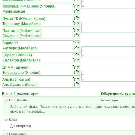
...
...
Йокогама Ф-Маринос (Япония)
?
?
Рионгмансан
?
?
Пусан ТК (Южная Корея)
?
?
Теренгану (Малайзия)
?
?
...
...
Пахтакор (Узбекистан)
?
?
Согдиана (Узбекистан)
?
?
Април 25
?
?
Антлерс (Малайзия)
?
?
...
...
Сересо (Япония)
?
?
Селангор (Малайзия)
?
?
ДПММ (Бруней)
?
?
Тегевадзаро (Япония)
?
?
...
...
Аль-Ваб (Катар)
?
?
Аль-Духаиль (Катар)
?
?
Всего:
4
комментария
Обсуждение турни
Lord_Raistlin
Тегевадзаро
Забавный факт. После четырех туров все японские команды кроме н
выход в плей-офф...
Капер
Договорняк)
EctorCooper