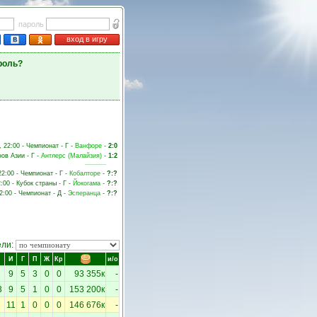
пароль
вход в игру
роль?
, 22:00 - Чемпионат - Г -
Ванфоре
-
2:0
нов Азии - Г -
Антлерс (Малайзия)
-
1:2
22:00 - Чемпионат - Г -
Кобалторе
-
?:?
:00 - Кубок страны - Г -
Йокогама
-
?:?
2:00 - Чемпионат - Д -
Эсперанца
-
?:?
ели:
И
Г
П
Ж
Кр
и/о
9
5
3
0
0
93 355к
-
3
9
5
1
0
0
153 200к
-
11
1
0
0
0
146 676к
-