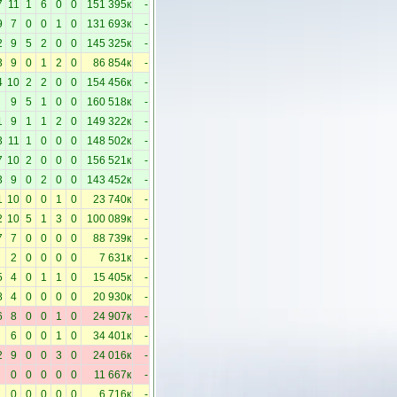
7
11
1
6
0
0
151 395к
-
9
7
0
0
1
0
131 693к
-
2
9
5
2
0
0
145 325к
-
3
9
0
1
2
0
86 854к
-
4
10
2
2
0
0
154 456к
-
9
5
1
0
0
160 518к
-
1
9
1
1
2
0
149 322к
-
3
11
1
0
0
0
148 502к
-
7
10
2
0
0
0
156 521к
-
3
9
0
2
0
0
143 452к
-
1
10
0
0
1
0
23 740к
-
2
10
5
1
3
0
100 089к
-
7
7
0
0
0
0
88 739к
-
2
0
0
0
0
7 631к
-
5
4
0
1
1
0
15 405к
-
8
4
0
0
0
0
20 930к
-
6
8
0
0
1
0
24 907к
-
6
0
0
1
0
34 401к
-
2
9
0
0
3
0
24 016к
-
0
0
0
0
0
11 667к
-
0
0
0
0
0
6 716к
-