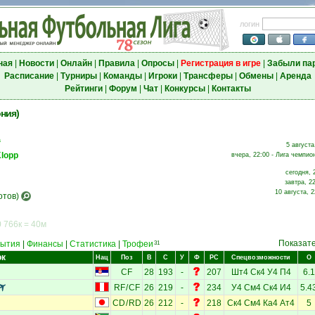
логин
ная
|
Новости
|
Онлайн
|
Правила
|
Опросы
|
Регистрация в игре
|
Забыли па
Расписание
|
Турниры
|
Команды
|
Игроки
|
Трансферы
|
Обмены
|
Аренда
Рейтинги
|
Форум
|
Чат
|
Конкурсы
|
Контакты
ния)
а
5 августа
Klopp
вчера, 22:00 - Лига чемпио
сегодня, 
завтра, 22
10 августа, 2
отов)
 766к = 40м
Показат
ытия
|
Финансы
|
Статистика
|
Трофеи
31
ок
Нац
Поз
В
С
У
Ф
РС
Спецвозможности
О
CF
28
193
-
207
Шт4
Ск4
У4
П4
6.1
RF
/
CF
26
219
-
234
У4
См4
Ск4
И4
5.4
CD
/
RD
26
212
-
218
Ск4
См4
Ка4
Ат4
5