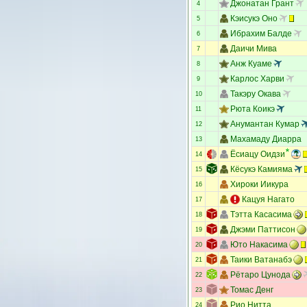
Джонатан Грант
4
Кэисукэ Оно
5
Ибрахим Балде
6
Даичи Мива
7
Анж Куаме
8
Карлос Харви
9
Такэру Окава
10
Рюта Коикэ
11
Анумантан Кумар
12
Махамаду Диарра
13
Ёсиацу Оидзи
14
Кёсукэ Камияма
15
Хироки Иикура
16
Кацуя Нагато
17
Тэтта Касасима
18
Джэми Паттисон
19
Юто Накасима
20
Таики Ватанабэ
21
Рётаро Цунода
22
Томас Денг
23
Рио Нитта
24