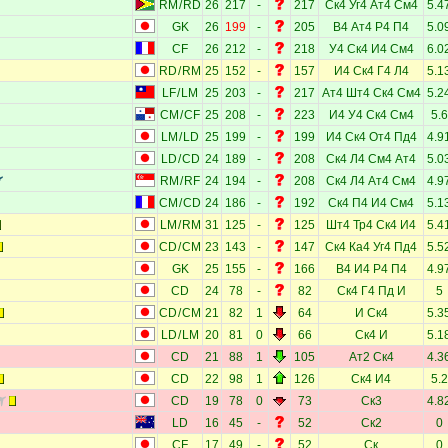
RM
/
RD
26
217
-
217
Ск4
Уг4
Ат4
См4
5.4
GK
26
199
-
205
В4
Ат4
Р4
П4
5.0
CF
26
212
-
218
У4
Ск4
И4
См4
6.0
RD
/
RM
25
152
-
157
И4
Ск4
Г4
Л4
5.1
LF
/
LM
25
203
-
217
Ат4
Шт4
Ск4
См4
5.2
CM
/
CF
25
208
-
223
И4
У4
Ск4
См4
5.6
LM
/
LD
25
199
-
199
И4
Ск4
От4
Пд4
4.9
LD
/
CD
24
189
-
208
Ск4
Л4
См4
Ат4
5.0
RM
/
RF
24
194
-
208
Ск4
Л4
Ат4
См4
4.9
CM
/
CD
24
186
-
192
Ск4
П4
И4
См4
5.1
LM
/
RM
31
125
-
125
Шт4
Тр4
Ск4
И4
5.4
CD
/
CM
23
143
-
147
Ск4
Ка4
Уг4
Пд4
5.5
GK
25
155
-
166
В4
И4
Р4
П4
4.9
CD
24
78
-
82
Ск4
Г4
Пд
И
5
CD
/
CM
21
82
1
64
И
Ск4
5.3
LD
/
LM
20
81
0
66
Ск4
И
5.1
CD
21
88
1
105
Ат2
Ск4
4.3
CD
22
98
1
126
Ск4
И4
5.2
CD
19
78
0
73
Ск3
4.8
LD
16
45
-
52
Ск2
0
CF
17
49
-
52
Ск
0