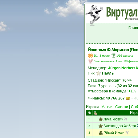
Глав
Йокогама Ф-Маринос (Япо
D1, 3 место
1/16 финала
Лига чемпионов Азии
:
1/8 финал
Менеджер:
Jürgen Norbert 
Ник:
Пауль
Стадион: "Ниссан",
70
тыс.
База:
7
уровень (
32
из
32
сл
Атмосфера в команде:
+1
%
Финансы:
40 766 267
= 40
Игроки
|
Матчи
|
Сделки
|
Соб
Игр
№
Лука Йович
1
Алехандро Хоберг
2
Рёсэй Имаи
3