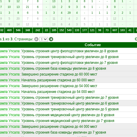
21
9
12
7
8
-
13
1
3
4
8
1
-
-
8
1
-
27
10
13
21
6
-
13
2
9
3
6
1
-
3
9
-
-
41
3
8
6
5
1
3
4
29
4
-
1
1
1
2
2
1
19
5
20
7
6
-
11
2
4
2
4
-
-
1
12
1
-
26
8
14
12
6
-
13
6
4
3
5
1
1
1
11
-
-
032
469
946
348
242
22
185
152
540
133
177
121
98
73
607
103
41
ца
1
из
3
. Страницы:
Событие
амла Упсала
: Уровень строения центр физподготовки увеличен до 8 уровня
амла Упсала
: Уровень строения тренировочный центр увеличен до 8 уровня
амла Упсала
: Уровень строения центр физподготовки увеличен до 7 уровня
амла Упсала
: Уровень строения база команды увеличен до 8 уровня
амла Упсала
: Завершено расширение стадиона до 60 000 мест
амла Упсала
: Началось расширение стадиона до 60 000 мест
амла Упсала
: Завершено расширение стадиона до 54 000 мест
амла Упсала
: Началось расширение стадиона до 54 000 мест
амла Упсала
: Уровень строения тренировочный центр увеличен до 7 уровня
амла Упсала
: Уровень строения тренировочный центр увеличен до 6 уровня
амла Упсала
: Уровень строения тренировочный центр увеличен до 5 уровня
амла Упсала
: Уровень строения медицинский центр увеличен до 8 уровня
амла Упсала
: Уровень строения медицинский центр увеличен до 7 уровня
амла Упсала
: Завершено расширение стадиона до 44 000 мест
амла Упсала
: Уровень строения база команды увеличен до 7 уровня