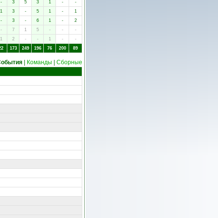
-
3
5
3
1
-
-
1
3
-
5
1
-
1
-
3
-
6
1
-
2
-
7
1
5
-
-
-
1
2
-
-
1
-
-
22
173
249
196
76
200
89
События
|
Команды
|
Сборные