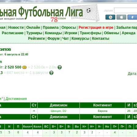
логин
ная
|
Новости
|
Онлайн
|
Правила
|
Опросы
|
Регистрация в игре
|
Забыли па
Расписание
|
Турниры
|
Команды
|
Игроки
|
Трансферы
|
Обмены
|
Аренда
Рейтинги
|
Форум
|
Чат
|
Конкурсы
|
Контакты
сипов
зит:
6 августа в 22:40
n
ёт:
2 520 500
= 2 520.0к = 2.0м
13
=
647 место
=
-1 в августе
Дата
и
|
Достижения
7
а
Ст
Дивизион
Континент
И
s
+
Швеция, D2
Европа
26
20
а
Ст
Дивизион
Континент
И
s
В
Н
П
Колл+
Колл-
ВC
В+
В=
В-
Вo
Н+
Н=
Н-
Нo
П+
П=
П-
15
5
6
4
4
-
3
3
7
2
3
2
-
-
4
-
-