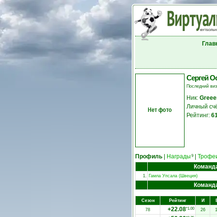
Глав
Сергей О
Последний ви
Ник:
Greee
Личный сч
Нет фото
Рейтинг:
6
Профиль
|
Награды
|
Трофе
9
Команд
1.
Гамла Упсала (Швеция)
Команд
Сезон
Рейтинг
И
+22.08
*1.00
78
26