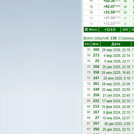
+50.36
*0.75
77
42
+92.47
*0.50
76
50
+31.58
*0.25
75
52
+47.06
*0.00
74
44
+71.15
*0.00
73
48
+114.0
Итого:
2447
1
Всего событий:
130
. Страни
Дата
Сез.
День
28 мар 2026, 22:16
Г
360
76
4 мар 2026, 22:14
Г
273
76
5 янв 2026, 22:11
Г
25
76
20 дек 2025, 22:16
Г
358
75
29 июн 2025, 16:40
Г
358
73
25 июн 2025, 0:16
Г
347
73
28 мар 2025, 22:08
Г
361
72
22 мар 2025, 22:55
Г
349
72
21 сен 2024, 22:40
Г
359
70
17 мая 2024, 22:10
Г
222
69
19 фев 2024, 22:09
Г
212
68
9 фев 2024, 22:10
Г
167
68
10 янв 2024, 22:07
Г
27
68
26 дек 2023, 2:09
Г
357
67
25 дек 2023, 22:15
Г
356
67