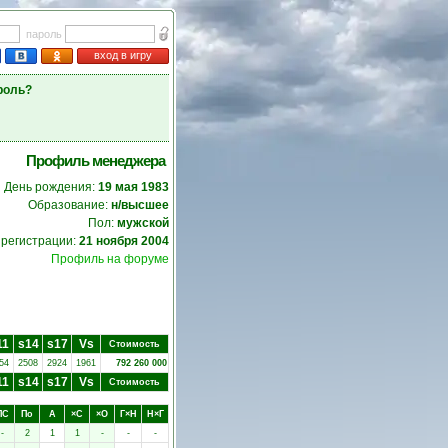
пароль
вход в игру
роль?
Профиль менеджера
День рождения:
19 мая 1983
Образование:
н/высшее
Пол:
мужской
 регистрации:
21 ноября 2004
Профиль на форуме
11
s14
s17
Vs
Стоимость
54
2508
2924
1961
792 260 000
11
s14
s17
Vs
Стоимость
ПC
Пo
А
×C
×O
Г×Н
Н×Г
-
2
1
1
-
-
-