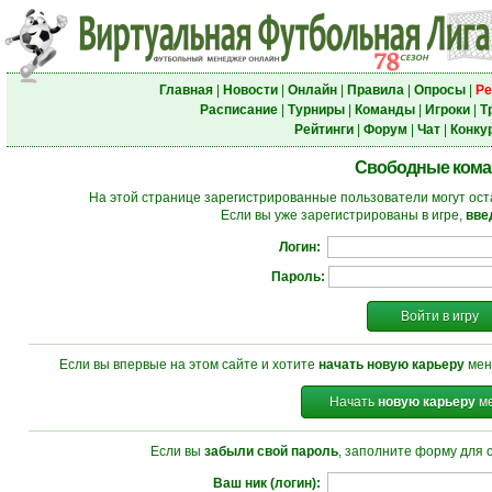
Главная
|
Новости
|
Онлайн
|
Правила
|
Опросы
|
Ре
Расписание
|
Турниры
|
Команды
|
Игроки
|
Т
Рейтинги
|
Форум
|
Чат
|
Конку
Свободные ком
На этой странице зарегистрированные пользователи могут ост
Если вы уже зарегистрированы в игре,
вве
Логин:
Пароль:
Войти в игру
Если вы впервые на этом сайте и хотите
начать новую карьеру
мен
Начать
новую карьеру
ме
Если вы
забыли свой пароль
, заполните форму для 
Ваш ник (логин):