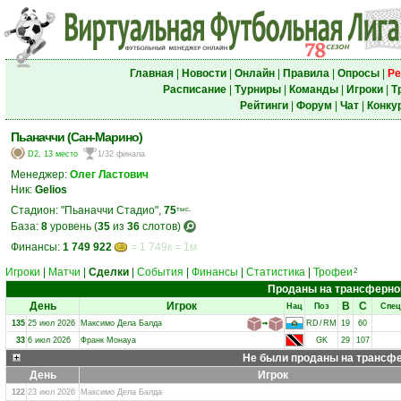
Главная
|
Новости
|
Онлайн
|
Правила
|
Опросы
|
Ре
Расписание
|
Турниры
|
Команды
|
Игроки
|
Т
Рейтинги
|
Форум
|
Чат
|
Конку
Пьаначчи (Сан-Марино)
D2, 13 место
1/32 финала
Менеджер:
Олег Ластович
Ник:
Gelios
Стадион: "Пьаначчи Стадио",
75
тыс.
База:
8
уровень (
35
из
36
слотов)
Финансы:
1 749 922
= 1 749к = 1м
Игроки
|
Матчи
|
Сделки
|
События
|
Финансы
|
Статистика
|
Трофеи
2
Проданы на трансферно
День
Игрок
В
С
Нац
Поз
Спец
135
25 июл 2026
Максимо Дела Балда
➟
RD
/
RM
19
60
33
6 июл 2026
Франк Монауа
GK
29
107
Не были проданы на трансф
День
Игрок
122
23 июл 2026
Максимо Дела Балда