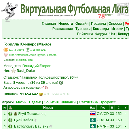
Главная
|
Новости
|
Онлайн
|
Правила
|
Опросы
|
Ре
Расписание
|
Турниры
|
Команды
|
Игроки
|
Т
Рейтинги
|
Форум
|
Чат
|
Конку
Горилла Юниверс (Макао)
D1, 3 место
1/16 финала
Лига чемпионов Азии
:
Группа, 4 место
Сборная:
Мексика, нац.
Менеджер:
Геннадий Егоров
Ник:
Raul_Duke
Стадион: "Павильяо Полидешпортиво",
90
тыс.
База:
8
уровень (
36
из
36
слотов)
Атмосфера в команде:
-4
%
Финансы:
91 654 642
= 91 654к = 91м
Игроки
|
Матчи
|
Сделки
|
События
|
Финансы
|
Статистика
|
Трофеи
57
Игрок
№
Нац
Поз
В
С
У
Якуб Поважанец
CM
/
CD
33
152
-
1
Цхай Кайек
CD
/
CM
33
159
-
2
Бартоломеу Ва Лёнь
RM
/
RF
33
164
-
3