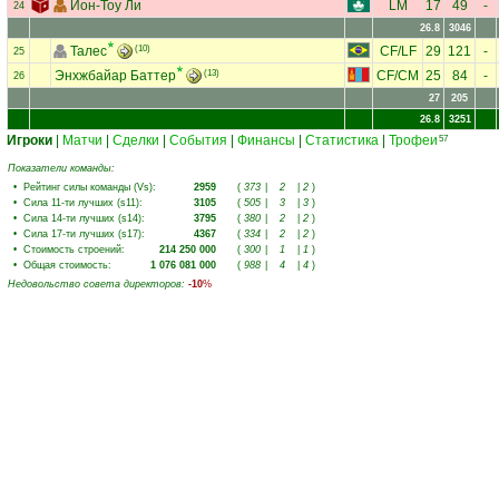
Ион-Тоу Ли
LM
17
49
-
24
26.8
3046
Талес
(10)
CF
/
LF
29
121
-
25
Энхжбайар Баттер
(13)
CF
/
CM
25
84
-
26
27
205
26.8
3251
Игроки
|
Матчи
|
Сделки
|
События
|
Финансы
|
Статистика
|
Трофеи
57
Показатели команды:
•
Рейтинг силы команды (Vs)
:
2959
(
373
|
2
|
2
)
•
Сила 11-ти лучших (s11)
:
3105
(
505
|
3
|
3
)
•
Сила 14-ти лучших (s14)
:
3795
(
380
|
2
|
2
)
•
Сила 17-ти лучших (s17)
:
4367
(
334
|
2
|
2
)
•
Стоимость строений
:
214 250 000
(
300
|
1
|
1
)
•
Общая стоимость
:
1 076 081 000
(
988
|
4
|
4
)
Недовольство совета директоров
:
-10
%