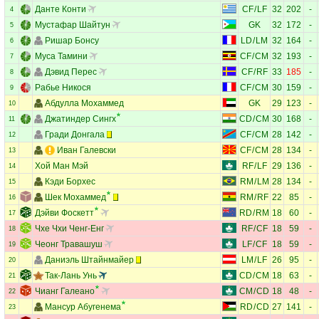
Данте Конти
CF
/
LF
32
202
-
4
Мустафар Шайтун
GK
32
172
-
5
Ришар Бонсу
LD
/
LM
32
164
-
6
Муса Тамини
CF
/
CM
32
193
-
7
Дэвид Перес
CF
/
RF
33
185
-
8
Рабье Никося
CF
/
CM
30
159
-
9
Абдулла Мохаммед
GK
29
123
-
10
Джатиндер Сингх
CD
/
CM
30
168
-
11
Гради Донгала
CF
/
CM
28
142
-
12
Иван Галевски
CF
/
CM
28
134
-
13
Хой Ман Мэй
RF
/
LF
29
136
-
14
Кэди Борхес
RM
/
LM
28
134
-
15
Шек Мохаммед
RM
/
RF
22
85
-
16
Дэйви Фоскетт
RD
/
RM
18
60
-
17
Чхе Чхи Ченг-Енг
RF
/
CF
18
59
-
18
Чеонг Травашуш
LF
/
CF
18
59
-
19
Даниэль Штайнмайер
LM
/
LF
26
95
-
20
Так-Лань Унь
CD
/
CM
18
63
-
21
Чианг Галеано
CM
/
CD
18
48
-
22
Мансур Абугенема
RD
/
CD
27
141
-
23