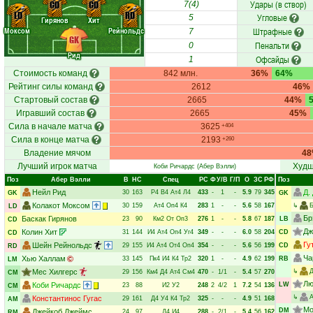
Удары (в створ)
CD
CD
7(4)
LD
RD
Угловые
5
Гирянов
Хит
Моксом
Рейнольдс
Штрафные
7
GK
Пенальти
0
Рид
Офсайды
1
Стоимость команд
842 млн.
36%
64%
Рейтинг силы команд
2612
46%
Стартовый состав
2665
44%
Игравший состав
2665
45%
Сила в начале матча
3625
+404
Сила в конце матча
2193
+260
Владение мячом
4
Лучший игрок матча
Худш
Коби Ричардс
(Абер Вэлли)
Поз
Абер Вэлли
В
НC
Спец
РC
Ф
У/В
Г/П
О
ЗС
РФ
Поз
Нейл Рид
Д.
30
163
Р4
В4
Ат4
Л4
433
-
1
-
5.9
79
345
GK
GK
Колакот Моксом
30
159
Ат4
Оп4
К4
283
1
-
-
5.6
58
167
↳
LD
Бр
Баскак Гирянов
23
90
Км2
От
Оп3
276
1
-
-
5.8
67
187
LB
CD
Дж
Колин Хит
31
144
И4
Ат4
Оп4
Уг4
349
-
-
-
6.0
58
204
CD
CD
Гу
Шейн Рейнольдс
29
155
И4
Ат4
От4
Оп4
354
-
-
-
5.6
56
199
CD
RD
Ча
Хью Халлам
33
145
Пк4
И4
К4
Тр2
320
1
-
-
4.9
62
199
RB
LM
Мес Хилгерс
↳
Д
29
156
Км4
Д4
Ат4
См4
470
-
1/1
-
5.4
57
270
CM
Лю
Коби Ричардс
LW
23
88
И2
У2
248
2
4/2
1
7.2
54
136
CM
↳
Константинос Гугас
29
161
Д4
У4
К4
Тр2
325
-
-
-
4.9
51
168
AM
Мо
DM
Джейкоб Джеймс
24
97
Д4
И4
288
-
2/1
-
5.4
56
162
RM