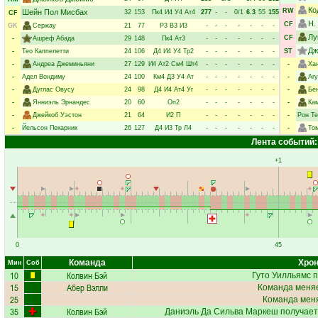
Ко
RW
Шейн Пол Мисбах
32
153
Пк4
И4
У4
Ат4
277
-
-
0/1
6.3
55
155
CF
Н.
CF
GK
Сержау
21
77
Р3
В3
И3
-
-
-
-
-
-
-
Лу
CF
-
Ашреф Абада
29
148
Пк4
Ат3
-
-
-
-
-
-
-
Дж
-
Тео Каппелетти
24
106
Д4
И4
У4
Тр2
-
-
-
-
-
-
-
ST
-
Андреа Джеминьяни
27
129
И4
Ат2
См4
Шт4
-
-
-
-
-
-
-
-
Ха
-
Адел Вондиму
24
100
Км4
Д3
У4
Ат
-
-
-
-
-
-
-
-
Аг
-
Дуглас Овусу
24
98
Д4
И4
Ат4
Уг
-
-
-
-
-
-
-
-
Бе
-
Янниэль Эрнандес
20
60
Оп2
-
-
-
-
-
-
-
-
Ка
-
Джейкоб Уэстон
21
64
И2
П
-
-
-
-
-
-
-
-
Рон Т
-
Йельсон Пекарник
26
127
Д4
И3
Тр
Л4
-
-
-
-
-
-
-
-
То
Лента событий:
+1
0
45
Команда
Хрон
Мин
Соб
10
Колвин Бэй
Гуто Уилльямс
п
15
Абер Вэлли
Команда меняе
25
Команда меня
35
Колвин Бэй
Даниэль Да Сильва Маркеш
получае