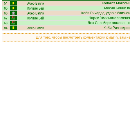
51
Абер Вэлли
Колакот Моксом
65
Колвин Бэй
Мосия Бонни
по
66
Абер Вэлли
Коби Ричардс
, удар с близко
67
Колвин Бэй
Чарли Уилльямс
заменен
68
Люк Солсбери
заменен, 
84
Абер Вэлли
Коби Ричардс
п
Для того, чтобы посмотреть комментарии к матчу, вам 