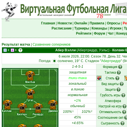
Главная
|
Новости
|
Онлайн
|
Правила
|
Опросы
|
Ре
Расписание
|
Турниры
|
Команды
|
Игроки
|
Т
Рейтинги
|
Форум
|
Чат
|
Конку
Результат матча
|
Сравнение соперников
Абер Вэлли
(Абертридур, Уэльс)
-
Колвин 
3
0
6 июля 2026, 22:00. Сезон 78. День 32. Ч
Погода:
солнечно, 19° C. Стадион "
Абертридур
" (
Формация
1-4-5-1
Тактика
защитная
CF
Стиль
тики-така
Мисбах
Вид защиты
зональный
Защита
в линию
AM
Грубость игры
нормальная
Гугас
Атмосфера
+1%
LM
RM
Настрой на игру
обычный
CM
CM
Халлам
Джеймс
Оптимальность
100%
102%
1
2
Хилгерс
Ричардс
Соотношение сил
45%
Сыгранность
+4.65%