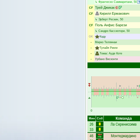
↳
Франческо Саммаритани
, 50
Трей Джикак
CF
Кирилл Ермакович
CF
↳
Эрберт Рескин
, 50
Поль Анфис Барези
CF
↳
Сандро Кассиотори
, 50
GK
Каду
-
Мирко Теллинаи
-
Тупайя Ринги
-
Томас Ауде Коте
-
Урбано Висконти
0
Команда
Мин
Соб
26
Ла Серениссима
33
46
Монтеджардино