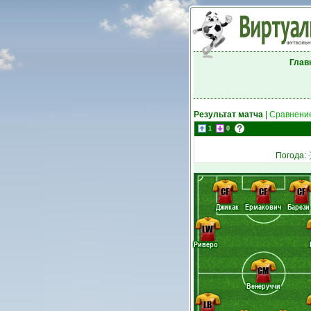
Глав
Результат матча
|
Сравнение
1
0
Погода:
CF
CF
CF
Джикак
Ермакович
Барези
LW
Риверо
CM
Венеруччи
LB