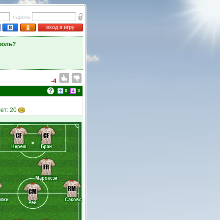
пароль
вход в игру
роль?
-4
0
0
ет: 20
CF
CF
Нереш
Бран
FR
Маронези
RM
CM
мяки
Саковс
Рей