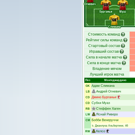
Огневич
CD
CD
Бурганьи
Муаз
GK
Слимана
Стоимость команд
Рейтинг силы команд
Стартовый состав
Игравший состав
Сила в начале матча
Сила в конце матча
Владение мячом
Лучший игрок матча
Поз
Монтеджардино
Адам Слимана
GK
Андрей Огневич
LB
Джино Бурганьи
CD
Субхи Муаз
CD
Стеффен Хаген
RB
Яснай Риверо
LW
Бобби Венеруччи
CM
↳
Джанлука Альбертини
, 46
Келсо
RW