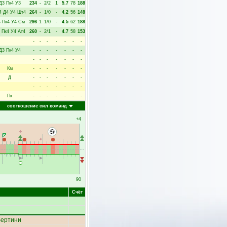
Д3
Пк4
У3
234
-
2/2
1
5.7
78
188
4
Д4
У4
Шт4
264
-
1/0
-
4.2
56
148
4
Пк4
У4
См
296
1
1/0
-
4.5
62
188
Пк4
У4
Ат4
260
-
2/1
-
4.7
58
153
-
-
-
-
-
-
-
Д3
Пк4
У4
-
-
-
-
-
-
-
-
-
-
-
-
-
-
Км
-
-
-
-
-
-
-
Д
-
-
-
-
-
-
-
-
-
-
-
-
-
-
Пк
-
-
-
-
-
-
-
соотношение сил команд
+4
90
Счёт
бертини