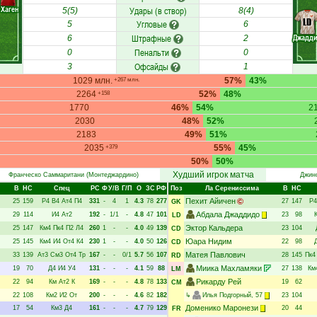
Хаген
Удары (в створ)
5(5)
8(4)
LD
Угловые
5
6
Штрафные
Джадд
6
2
Пенальти
0
0
Офсайды
3
1
1029 млн.
57%
43%
+267 млн.
2264
52%
48%
+158
1770
46%
54%
2
2030
48%
52%
2183
49%
51%
2035
55%
45%
+379
50%
50%
Худший игрок матча
Франческо Саммаритани
(Монтеджардино)
Джин
В
НC
Спец
РC
Ф
У/В
Г/П
О
ЗС
РФ
Поз
Ла Серениссима
В
НC
Пехит Айичен
25
159
Р4
В4
Ат4
П4
331
-
4
1
4.3
78
277
27
147
Р4
GK
Абдала Джаддидо
29
114
И4
Ат2
192
-
1/1
-
4.8
47
101
23
98
LD
Эктор Кальдера
25
147
Км4
Пк4
П2
Л4
260
1
-
-
4.0
49
139
23
104
CD
Юара Нидим
25
145
Км4
И4
От4
К4
230
1
-
-
4.0
50
126
22
98
CD
Матея Павлович
33
139
Ат3
См3
От4
Тр
167
-
-
0/1
5.7
56
107
28
145
Пк4
RD
Миика Махламяки
19
70
Д4
И4
У4
131
-
-
-
4.1
59
88
27
138
Км
LM
Рикарду Рей
22
94
Км
Ат2
К
169
-
-
-
4.8
78
133
19
62
CM
22
108
Км2
И2
От
200
-
-
-
4.6
82
182
↳
Илья Подгорный
, 57
23
104
Доменико Маронези
17
54
Км3
Д4
161
-
-
-
4.7
79
129
20
44
FR