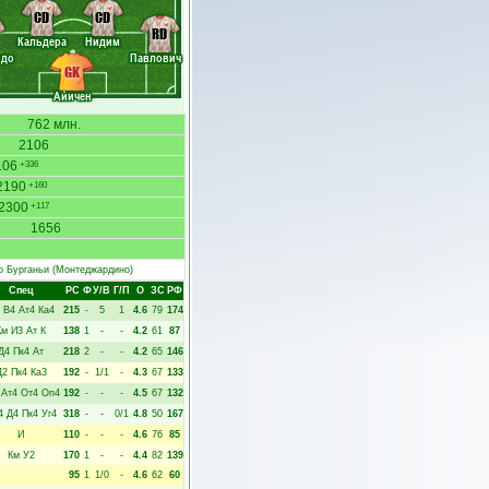
CD
CD
RD
Кальдера
Нидим
идо
Павлович
GK
Айичен
762 млн.
2106
106
+336
2190
+160
2300
+117
1656
о Бурганьи
(Монтеджардино)
Спец
РC
Ф
У/В
Г/П
О
ЗС
РФ
В4
Ат4
Ка4
215
-
5
1
4.6
79
174
Км
И3
Ат
К
138
1
-
-
4.2
61
87
Д4
Пк4
Ат
218
2
-
-
4.2
65
146
Д2
Пк4
Ка3
192
-
1/1
-
4.3
67
133
Ат4
От4
Оп4
192
-
-
-
4.5
67
132
4
Д4
Пк4
Уг4
318
-
-
0/1
4.8
50
167
И
110
-
-
-
4.6
76
85
Км
У2
170
1
-
-
4.4
82
139
95
1
1/0
-
4.6
62
60