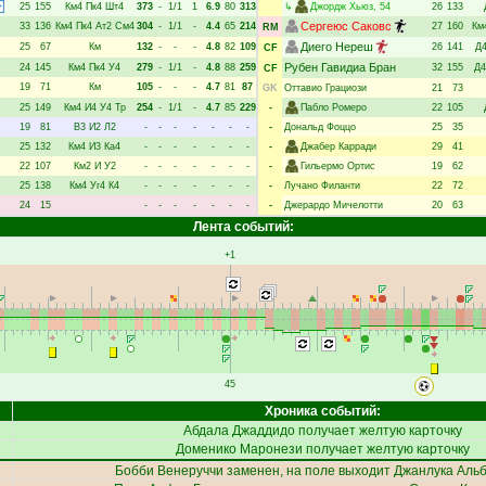
25
155
Км4
Пк4
Шт4
373
-
1/1
1
6.9
80
313
↳
Джордж Хьюз
, 54
26
133
Сергеюс Саковс
33
136
Км4
Пк4
Ат2
См4
304
-
1/1
-
4.4
65
214
27
160
Км
RM
Диего Нереш
25
67
Км
132
-
-
-
4.8
82
109
26
141
Д
CF
Рубен Гавидиа Бран
24
145
Км4
Пк4
У4
279
-
1/1
-
4.8
88
259
32
155
Д4
CF
19
71
Км
105
-
-
-
4.7
81
87
GK
Оттавио Грациози
21
73
25
149
Км4
И4
У4
Тр
254
-
1/1
-
4.7
85
229
-
Пабло Ромеро
22
105
19
81
В3
И2
Л2
-
-
-
-
-
-
-
-
Дональд Фоццо
25
35
25
132
Км4
И3
Ка4
-
-
-
-
-
-
-
-
Джабер Карради
29
41
22
107
Км2
И
У2
-
-
-
-
-
-
-
-
Гильермо Ортис
19
62
25
138
Км4
Уг4
К4
-
-
-
-
-
-
-
-
Лучано Филанти
22
72
24
15
-
-
-
-
-
-
-
-
Джерардо Мичелотти
20
63
Лента событий:
+1
45
Хроника событий:
Абдала Джаддидо
получает желтую карточку
Доменико Маронези
получает желтую карточку
Бобби Венеруччи
заменен, на поле выходит
Джанлука Аль