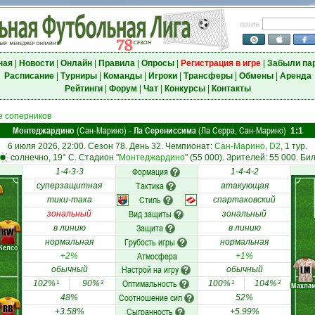
логин
ная
|
Новости
|
Онлайн
|
Правила
|
Опросы
|
Регистрация в игре
|
Забыли па
Расписание
|
Турниры
|
Команды
|
Игроки
|
Трансферы
|
Обмены
|
Аренда
Рейтинги
|
Форум
|
Чат
|
Конкурсы
|
Контакты
 соперников
Монтеджардино
(Сан-Марино)
Ла Серениссима
(Ла Серра, Сан-Марино)
-
1:1
6 июля 2026, 22:00. Сезон 78. День 32. Чемпионат:
Сан-Марино, D2
, 1 тур.
солнечно, 19° C. Стадион "
Монтеджардино
" (55 000). Зрителей: 55 000. Бил
Формация
1-4-3-3
1-4-4-2
Тактика
суперзащитная
атакующая
Стиль
тики-така
спартаковский
Вид защиты
зональный
зональный
Защита
в линию
в линию
RW
Грубость игры
нормальная
нормальная
Келсо
Атмосфера
+2%
+1%
Настрой на игру
LM
обычный
обычный
Оптимальность
102%
90%
100%
104%
1
2
1
2
Махла
Соотношение сил
48%
52%
RB
Сыгранность
+3.58%
+5.99%