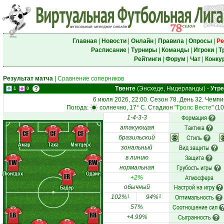
Главная
|
Новости
|
Онлайн
|
Правила
|
Опросы
|
Ре
Расписание
|
Турниры
|
Команды
|
Игроки
|
Т
Рейтинги
|
Форум
|
Чат
|
Конку
Результат матча
|
Сравнение соперников
Твенте
(Энсхеде, Нидерланды)
-
Утре
1
0
6 июля 2026, 22:00. Сезон 78. День 32. Чемп
Погода:
солнечно, 17° C. Стадион "
Гролс Весте
" (1
Формация
1-4-3-3
Тактика
атакующая
CF
CF
CF
Стиль
бразильский
Амар
Таха
Мютцерс
Вид защиты
зональный
Защита
в линию
LW
RW
Грубость игры
нормальная
Люнгдох
Одаин
FR
Атмосфера
+2%
Настрой на игру
Бадер
обычный
Оптимальность
102%
94%
1
2
Соотношение сил
57%
LB
RB
Сыгранность
+4.99%