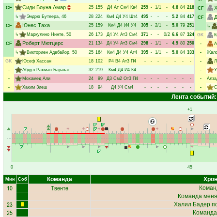
Сиди Боуна Амар
25
155
Д4
Ат
См4
Ка4
259
-
1/1
-
4.8
84
218
Х
CF
CF
↳
Эндрю Бутеера
, 46
28
224
Км4
Д4
У4
Шт4
495
-
-
-
5.2
84
417
Д
CF
Юнес Таха
25
159
Км4
Д4
И4
У4
305
-
2/1
-
5.0
79
251
CF
↳
↳
Маркулино Нинте
, 50
26
173
Д4
У4
Ат3
См4
371
-
-
0/2
6.6
87
324
GK
К
Роберт Мютцерс
21
134
Д4
У4
Ат3
См4
298
-
1/1
-
4.9
80
250
CF
-
А
↳
Викториен Адебайор
, 50
25
164
Км4
Д4
У4
Ат4
395
-
1/1
-
5.0
84
333
-
Жало
GK
Юсеф Хассан
18
102
Р4
В4
Ат3
П4
-
-
-
-
-
-
-
-
Л
-
Абдул Рахман Баракат
32
219
Км4
Д4
И4
К4
-
-
-
-
-
-
-
-
У
-
Мохамед Али
24
99
Д3
См2
От3
П4
-
-
-
-
-
-
-
-
Алза
-
Хаким Зиеш
18
94
Д4
У4
См4
-
-
-
-
-
-
-
-
С
Лента событий:
+1
0
45
Команда
Хрон
Мин
Соб
10
Твенте
Коман
Команда меняе
23
Халил Бадер
по
25
Команда