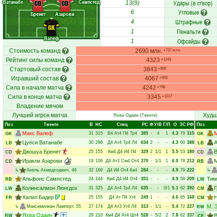
Ватанабе
Сампстед
Удары (в створ)
CD
CD
13(9)
Угловые
6
Бренет
Азарови
Штрафные
4
GK
Пенальти
1
Валеф
Офсайды
1
Стоимость команд
2690 млн.
+737 млн.
Рейтинг силы команд
4323
+1243
Стартовый состав
3843
+809
Игравший состав
4067
+955
Сила в начале матча
4242
+798
Сила в конце матча
3345
+1017
Владение мячом
Лучший игрок матча
Худш
Яхва Одаин
(Твенте)
Поз
Твенте
В
НC
Спец
РC
Ф
У/В
Г/П
О
ЗС
РФ
Поз
Макс Валеф
31
315
В4
Ат4
П4
Тр4
385
-
4
1
4.3
79
315
GK
GK
Цуёси Ватанабе
А
30
296
Д4
Ат4
Тр4
Л4
634
2
-
-
4.3
60
388
LB
LB
Джошуа Бренет
25
155
Км4
Д4
И4
П4
329
2
1/1
1
5.5
53
180
CD
CD
Иракли Азарови
19
106
Д4
Ат3
См4
От4
270
-
1/1
1
6.0
78
212
CD
RB
↳
Анель Ахмедходжич
, 46
32
169
Д4
И4
От4
Ка4
284
-
-
-
4.9
79
222
↳
Альфонс Сампстед
Тим
24
144
Км4
Д4
И4
От4
351
-
-
-
4.9
58
209
RB
LW
Колинсалмон Люнгдох
31
325
Д4
Ат4
Тр4
Л4
635
-
-
0/1
5.1
62
392
LW
CM
Халил Бадер
Н
25
155
Д4
Ат
П4
Уг4
249
1
-
-
4.6
65
168
FR
CM
М. 
↳
Максимилиан Ламперт
, 55
27
174
Д4
Ат3
Уг4
Л4
313
-
1/1
-
5.4
72
227
RW
Яхва Одаин
29
210
Км4
Д4
Ат4
Шт4
528
-
5/2
2
7.8
62
337
В
RW
CF