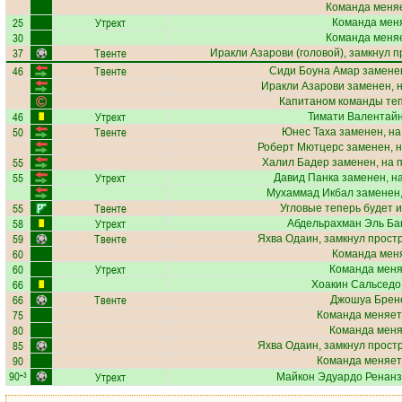
Команда меняе
25
Утрехт
Команда меня
30
Команда меняе
37
Твенте
Иракли Азарови
(головой), замкнул п
46
Твенте
Сиди Боуна Амар
заменен
Иракли Азарови
заменен, 
Капитаном команды те
46
Утрехт
Тимати Валентай
50
Твенте
Юнес Таха
заменен, на
Роберт Мютцерс
заменен, н
55
Халил Бадер
заменен, на 
55
Утрехт
Давид Панка
заменен, н
Мухаммад Икбал
заменен,
55
Твенте
Угловые теперь будет 
58
Утрехт
Абдельрахман Эль Ба
59
Твенте
Яхва Одаин
, замкнул прост
60
Команда меня
60
Утрехт
Команда меняе
66
Хоакин Сальседо
66
Твенте
Джошуа Брен
75
Команда меняет
80
Команда меняе
85
Яхва Одаин
, замкнул прост
90
Команда меняет
90
Утрехт
+3
Майкон Эдуардо Ренан