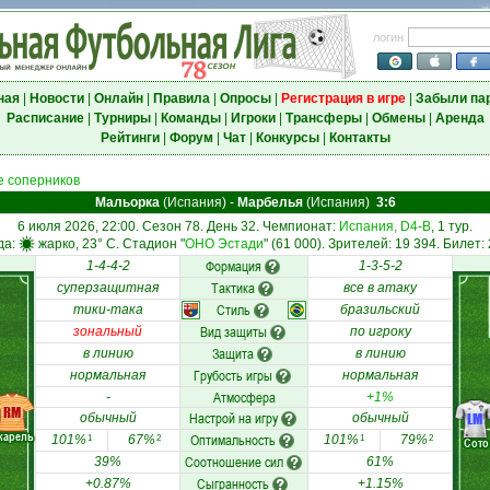
логин
ная
|
Новости
|
Онлайн
|
Правила
|
Опросы
|
Регистрация в игре
|
Забыли па
Расписание
|
Турниры
|
Команды
|
Игроки
|
Трансферы
|
Обмены
|
Аренда
Рейтинги
|
Форум
|
Чат
|
Конкурсы
|
Контакты
 соперников
Мальорка
(Испания)
-
Марбелья
(Испания)
3:6
6 июля 2026, 22:00. Сезон 78. День 32. Чемпионат:
Испания, D4-B
, 1 тур.
да:
жарко, 23° C. Стадион "
ОНО Эстади
" (61 000). Зрителей: 19 394. Билет:
Формация
1-4-4-2
1-3-5-2
Тактика
суперзащитная
все в атаку
Стиль
тики-така
бразильский
Вид защиты
зональный
по игроку
Защита
в линию
в линию
Грубость игры
нормальная
нормальная
Атмосфера
-
+1%
RM
Настрой на игру
LM
обычный
обычный
карель
Оптимальность
101%
67%
101%
79%
1
2
1
2
Сото
Соотношение сил
39%
61%
Сыгранность
+0.87%
+1.15%