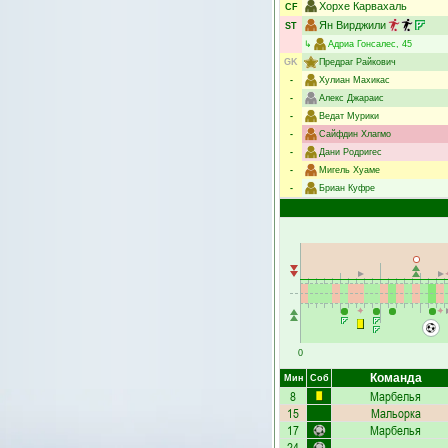
Хорхе Карвахаль
CF
Ян Вирджили
ST
↳
Адриа Гонсалес
, 45
GK
Предраг Райкович
-
Хулиан Махикас
-
Алекс Джараис
-
Ведат Мурики
-
Сайфдин Хлагмо
-
Дани Родригес
-
Мигель Хуаме
-
Бриан Куфре
0
Команда
Мин
Соб
8
Марбелья
15
Мальорка
17
Марбелья
24