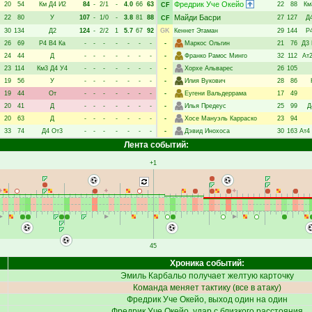
Фредрик Уче Окейо
20
54
Км
Д4
И2
84
-
2/1
-
4.0
66
63
22
88
Км
CF
Майди Басри
22
80
У
107
-
1/0
-
3.8
81
88
27
127
Д
CF
30
134
Д2
124
-
2/2
1
5.7
67
92
GK
Кеннет Этаман
29
144
Р
26
69
Р4
В4
Ка
-
-
-
-
-
-
-
-
Маркос Ольгин
21
76
Д3
24
44
Д
-
-
-
-
-
-
-
-
Франко Рамос Минго
32
112
Ат
23
114
Км3
Д4
У4
-
-
-
-
-
-
-
-
Хорхе Альварес
26
105
19
56
У
-
-
-
-
-
-
-
-
Илия Вукович
28
86
19
44
От
-
-
-
-
-
-
-
-
Еугени Вальдеррама
17
49
20
41
Д
-
-
-
-
-
-
-
-
Илья Предеус
25
99
Д
20
63
Д
-
-
-
-
-
-
-
-
Хосе Мануэль Карраско
23
94
33
74
Д4
От3
-
-
-
-
-
-
-
-
Дэвид Инохоса
30
163
Ат4
Лента событий:
+1
45
Хроника событий:
Эмиль Карбальо
получает желтую карточку
Команда меняет тактику (все в атаку)
Фредрик Уче Окейо
, выход один на один
Фредрик Уче Окейо
, удар с близкого расстояния