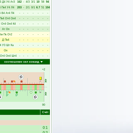
3
Д4
У4
Ат3
162
-
4/3
3/1
10
58
94
4
Пк4
У4
Л4
203
-
2/1
0/1
6.7
51
104
4
В4
Ат4
П4
-
-
-
-
-
-
-
Пк4
От4
Оп4
-
-
-
-
-
-
-
2
От4
Оп4
К4
-
-
-
-
-
-
-
Ат
Оп
-
-
-
-
-
-
-
Км
Пк
От2
-
-
-
-
-
-
-
Д
Пк4
-
-
-
-
-
-
-
4
У3
Шт
Ка
-
-
-
-
-
-
-
Оп
-
-
-
-
-
-
-
От4
Оп4
Шт4
-
-
-
-
-
-
-
соотношение сил команд
+2
90
Счёт
0:1
0:2