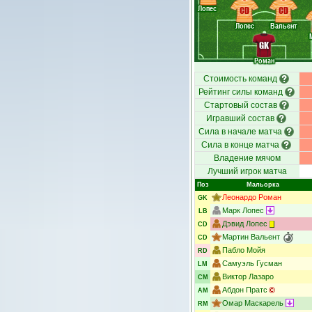
Лопес
CD
CD
Лопес
Вальент
GK
Роман
Стоимость команд
Рейтинг силы команд
Стартовый состав
Игравший состав
Сила в начале матча
Сила в конце матча
Владение мячом
Лучший игрок матча
Поз
Мальорка
Леонардо Роман
GK
Марк Лопес
LB
Дэвид Лопес
CD
Мартин Вальент
CD
Пабло Мойя
RD
Самуэль Гусман
LM
Виктор Лазаро
CM
Абдон Пратс
AM
Омар Маскарель
RM