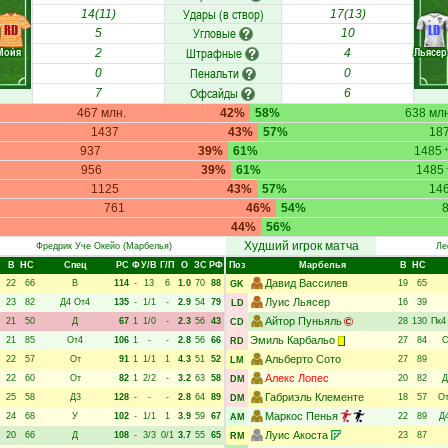
Удары (в створ)
14(11)
17(13)
RD
LD
Угловые
5
10
Мойя
Штрафные
Льясер
2
4
Пенальти
0
0
Офсайды
7
6
467 млн.
42%
58%
638 млн
1437
43%
57%
18
937
39%
61%
1485
956
39%
61%
1485
1125
43%
57%
14
761
46%
54%
44%
56%
Худший игрок матча
Фредрик Уче Окейо
(Марбелья)
Ле
В
НC
Спец
РC
Ф
У/В
Г/П
О
ЗС
РФ
Поз
Марбелья
В
НC
Давид Вассилев
22
66
В
114
-
13
6
1.0
70
88
19
65
GK
Луис Льясер
23
82
Д4
От4
135
-
1/1
-
2.9
54
79
16
39
LD
Айтор Пуньяль
21
50
Д
67
1
1/0
-
2.3
56
43
28
130
Пк4
CD
Эмиль Карбальо
21
85
От4
106
1
-
-
2.8
56
66
27
84
С
RD
Альберто Сото
22
57
От
91
1
1/1
1
4.3
51
52
27
89
LM
Алекс Лопес
22
60
От
82
1
2/2
-
3.2
63
58
20
82
Д
DM
Габриэль Клементе
25
58
Д3
128
-
-
-
2.8
64
89
18
57
О
DM
Маркос Пенья
24
68
У
102
-
1/1
1
3.9
59
67
22
89
Д
AM
Луис Акоста
20
66
Д
108
-
3/3
0/1
3.7
55
65
23
87
RM