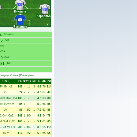
CD
RD
Пуньяль
Карбальо
GK
Вассилев
.
+171 млн.
75
+438
+548
+529
69
+344
881
+120
онардо Роман
(Мальорка)
Спец
РC
Ф
У/В
Г/П
О
ЗС
РФ
Р4
В4
И2
149
-
11
3
4.3
76
114
От
72
-
-
-
4.6
64
47
Ат3
От4
Оп4
138
-
-
-
4.5
63
88
к
Пк
Ат
От
85
1
-
-
5.6
64
55
Ат
89
-
3/3
1
7.2
63
56
2
От4
Оп2
143
1
1/0
-
4.3
54
78
т4
Оп4
К
Л2
103
-
-
-
5.1
61
63
4
Пк4
У4
П3
208
-
4/4
1
6.5
55
116
Пк
У
117
-
3/2
1
6.3
55
65