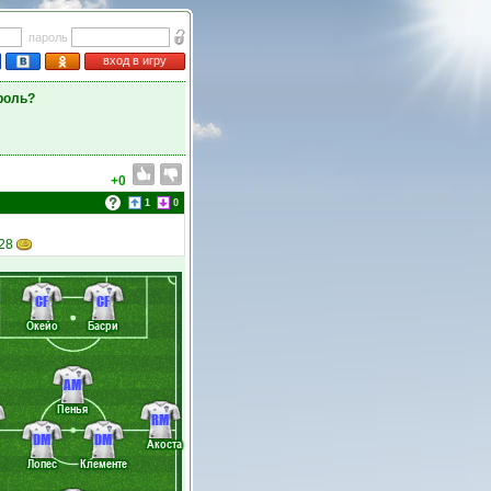
пароль
вход в игру
роль?
+0
1
0
 28
CF
CF
Окейо
Басри
AM
Пенья
RM
DM
DM
Акоста
Лопес
Клементе