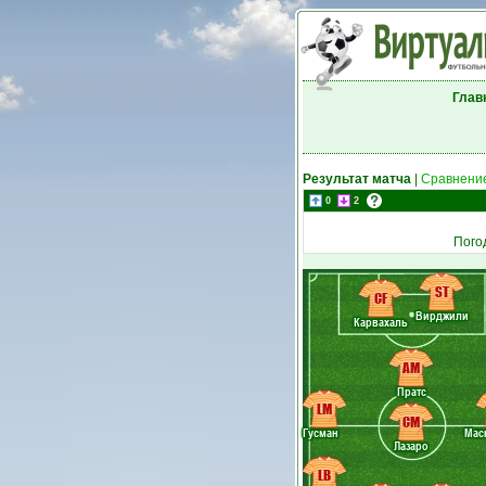
Глав
Результат матча
|
Сравнение
0
2
Пого
ST
CF
Вирджили
Карвахаль
AM
Пратс
LM
CM
Гусман
Мас
Лазаро
LB