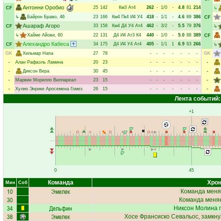
Антонни Оробио
25
142
Км3
Ат4
262
-
1/0
-
4.8
81
214
CF
↳
↳
Байрон Браво
, 46
23
166
Км4
Пк4
И4
У4
418
-
1/1
-
4.6
89
386
CF
Ашараф Агоро
33
158
Км4
Д4
У4
Ат4
462
-
3/2
-
5.5
79
376
CF
↳
↳
Хайме Айови
, 60
22
131
Д4
И4
Ат3
К4
440
-
1/0
-
5.0
88
389
CF
Алехандро Кабеса
34
175
Д4
И4
У4
Ат4
405
-
1/1
1
6.9
63
266
CF
↳
GK
Хильмар Напа
27
78
-
-
-
-
-
-
-
GK
-
Алан Рафаэль Ламина
20
23
-
-
-
-
-
-
-
-
-
Диксон Вера
30
45
-
-
-
-
-
-
-
-
-
Марвин Морилло Виллареал
23
15
-
-
-
-
-
-
-
-
-
Хулио Энрике Аросемена Гомез
26
15
-
-
-
-
-
-
-
-
Лента событий:
+1
0
45
Команда
Хрон
Мин
Соб
10
Эмелек
Команда меня
30
Команда меняе
34
Дельфин
Никсон Молина
п
38
Эмелек
Хосе Франсиско Севальос
, замкн