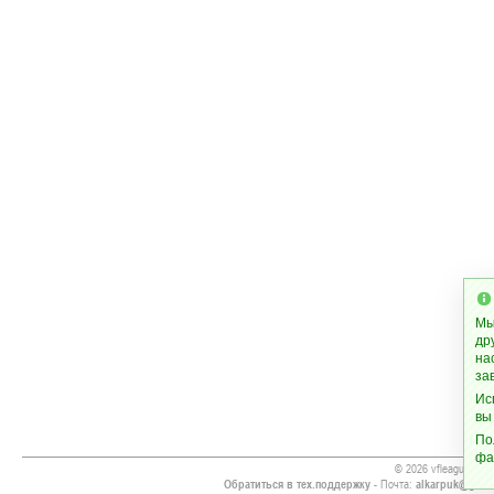
Мы
др
на
за
Ис
вы
По
фа
© 2026 vfleague.org
Обратиться в тех.поддержку
- Почта:
alkarpuk@gmai