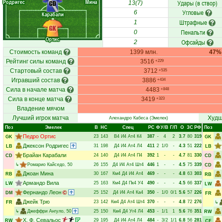
Родригес
Мина
Удары (в створ)
CD
13(7)
Угловые
6
Карабали
Штрафные
1
GK
Пенальти
0
Ортис
Офсайды
2
Стоимость команд
1399 млн.
47%
Рейтинг силы команд
3516
+229
Стартовый состав
3712
+535
Игравший состав
3886
+434
Сила в начале матча
4483
+848
Сила в конце матча
3419
+323
Владение мячом
Лучший игрок матча
Худш
Алехандро Кабеса
(Эмелек)
Поз
Эмелек
В
НC
Спец
РC
Ф
У/В
Г/П
О
ЗС
РФ
Поз
Педро Ортис
23
143
В4
И4
Ат4
К4
387
-
4
2
3.7
80
319
GK
GK
Джексон Родригес
31
198
Д4
И4
Ат4
Л4
411
2
1/0
-
4.3
51
222
LB
LB
Брайан Карабали
24
140
Д4
И4
Ат4
П4
392
1
-
-
4.7
81
330
CD
CD
↳
Ромарио Кайседо
, 50
26
155
Д4
И4
Ат4
Шт4
446
1
-
-
4.5
75
339
CD
Джоан Мина
30
167
Км4
Д4
И4
Ат4
469
-
-
-
4.8
63
303
RB
RB
Армандо Вила
25
163
Км4
Д4
Пк4
У4
490
-
-
-
4.5
66
337
LW
LW
Фернандо Леон
25
152
Д4
И4
Ат4
Ка4
350
-
1/0
0/1
5.6
57
226
DM
FR
Джейк Трю
23
142
Км4
Д4
Ат4
Шт4
370
-
-
-
4.8
72
276
FR
↳
↳
Джеффри Ангуло
, 50
25
150
Км4
Д4
Уг4
Л4
453
-
1/1
1
5.6
76
351
RW
Х. Ф. Севальос
29
195
Д4
И4
Ат4
Л4
484
-
3/2
1/1
6.8
56
281
RW
CF