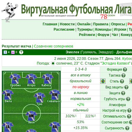
Главная
|
Новости
|
Онлайн
|
Правила
|
Опросы
|
Ре
Расписание
|
Турниры
|
Команды
|
Игроки
|
Т
Рейтинги
|
Форум
|
Чат
|
Конку
Результат матча
|
Сравнение соперников
Эмелек
(Гуаякиль, Эквадор)
-
Дельфи
4
0
2 июня 2026, 22:00. Сезон 77. День 264.
Кубок
Погода:
солнечно, 23° C. Стадион "
Эстадио Капвел
"
Формация
1-3-4-3
Тактика
все в атаку
CF
CF
CF
Стиль
бразильский
Оробио
Агоро
Кабеса
Вид защиты
по игроку
Защита
в линию
LW
RW
FR
Грубость игры
нормальная
Вила
Севальос
Трю
Атмосфера
+2%
Настрой на игру
обычный
DM
Оптимальность
102%
111%
1
2
Соотношение сил
Леон
53%
LB
RB
Сыгранность
+15.35%