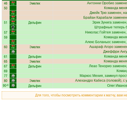
46
Эмелек
Антонни Оробио
замене
50
Команда меняе
Джейк Трю
заменен, на
Брайан Карабали
заменен,
51
Дельфин
Эрик Зунига
заменен,
Штрафные теперь б
57
Николас Гойтея
заменен,
59
Команда меня
Алекс Боланьос
заменен,
60
Эмелек
Ашараф Агоро
заменен
Джеффри Анг
61
Дельфин
Команда меняе
65
Эмелек
Команда меня
67
Дельфин
Леао Тенорио
заменен,
69
Коман
77
Маркос Мехия
, замкнул прос
80
Эмелек
Алехандро Кабеса
(головой), с 
90
Дельфин
+5
Олег Ивано
Для того, чтобы посмотреть комментарии к матчу, вам 