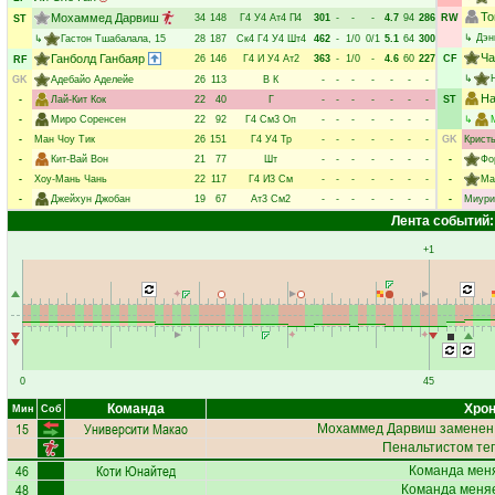
То
Мохаммед Дарвиш
34
148
Г4
У4
Ат4
П4
301
-
-
-
4.7
94
286
RW
ST
↳
Дэн
↳
Гастон Тшабалала
, 15
28
187
Ск4
Г4
У4
Шт4
462
-
1/0
0/1
5.1
64
300
Ча
Ганболд Ганбаяр
26
146
Г4
И
У4
Ат2
363
-
1/0
-
4.6
60
227
CF
RF
↳
GK
Адебайо Аделейе
26
113
В
К
-
-
-
-
-
-
-
На
-
Лай-Кит Кок
22
40
Г
-
-
-
-
-
-
-
ST
-
Миро Соренсен
22
92
Г4
См3
Оп
-
-
-
-
-
-
-
↳
-
Ман Чоу Тик
26
151
Г4
У4
Тр
-
-
-
-
-
-
-
GK
Крист
-
Кит-Вай Вон
21
77
Шт
-
-
-
-
-
-
-
-
Фо
-
Хоу-Мань Чань
22
117
Г4
И3
См
-
-
-
-
-
-
-
-
Ма
-
Джейхун Джобан
19
67
Ат3
См2
-
-
-
-
-
-
-
-
Миури
Лента событий:
+1
0
45
Команда
Хрон
Мин
Соб
15
Университи Макао
Мохаммед Дарвиш
заменен,
Пенальтистом те
46
Коти Юнайтед
Команда меня
48
Команда меняе