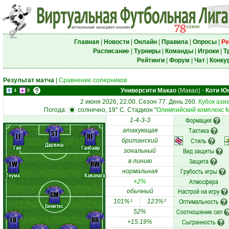
Главная
|
Новости
|
Онлайн
|
Правила
|
Опросы
|
Ре
Расписание
|
Турниры
|
Команды
|
Игроки
|
Т
Рейтинги
|
Форум
|
Чат
|
Конку
Результат матча
|
Сравнение соперников
Университи Макао
(Макао)
-
Коти Ю
4
0
2 июня 2026, 22:00. Сезон 77. День 260.
Кубок ази
Погода:
солнечно, 19° C. Стадион "
Олимпийский комплекс 
Формация
1-4-3-3
Тактика
атакующая
ST
LF
RF
Стиль
британский
Дарвиш
Ган
Ганбаяр
Вид защиты
зональный
Защита
в линию
LW
RW
Грубость игры
нормальная
Теума
Каванагх
Атмосфера
+2%
Настрой на игру
обычный
CM
Оптимальность
101%
123%
1
2
Бенитес
Соотношение сил
52%
LB
RB
Сыгранность
+15.19%