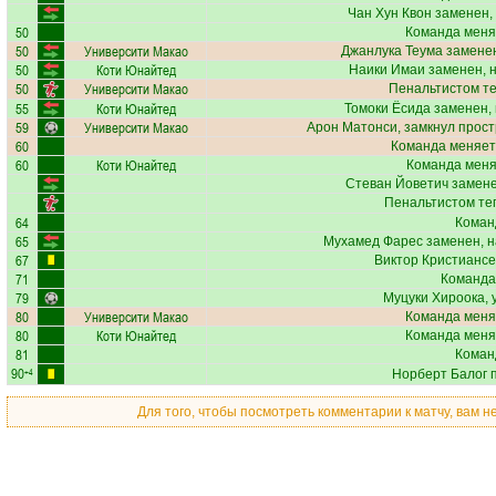
Чан Хун Квон
заменен,
50
Команда меня
50
Университи Макао
Джанлука Теума
заменен
50
Коти Юнайтед
Наики Имаи
заменен, 
50
Университи Макао
Пенальтистом т
55
Коти Юнайтед
Томоки Ёсида
заменен, 
59
Университи Макао
Арон Матонси
, замкнул прост
60
Команда меняет
60
Коти Юнайтед
Команда меняе
Стеван Йоветич
замене
Пенальтистом те
64
Коман
65
Мухамед Фарес
заменен, н
67
Виктор Кристианс
71
Команда
79
Муцуки Хироока
,
80
Университи Макао
Команда меня
80
Коти Юнайтед
Команда меня
81
Коман
90
+4
Норберт Балог
п
Для того, чтобы посмотреть комментарии к матчу, вам 