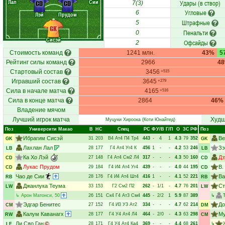
Лал
Сии
Удары (в створ)
CD
CD
7(3)
Угловые
6
Лэй
Прудом
Штрафные
5
GK
Пенальти
0
Сисэй
Офсайды
2
Стоимость команд
1241 млн.
43%
5
Рейтинг силы команд
2966
4
Стартовый состав
3456
+515
Игравший состав
3645
+279
Сила в начале матча
4165
+516
Сила в конце матча
2864
46%
Владение мячом
Лучший игрок матча
Худш
Муцуки Хироока
(Коти Юнайтед)
Поз
Университи Макао
В
НC
Спец
РC
Ф
У/В
Г/П
О
ЗС
РФ
Поз
Ибрагим Сисэй
Ве
31
203
В4
Ат4
П4
Тр4
443
-
4
1
4.3
79
352
GK
GK
Лахлан Лал
Зэ
28
177
Г4
Ат4
Уг4
К
456
1
-
-
4.2
53
246
LB
LB
Ка Хо Лэй
Дз
27
148
Г4
Ат4
См2
Л4
317
-
-
-
4.3
50
160
CD
CD
Лукас Прудом
В.
29
184
Г4
И4
Ат4
Уг4
439
-
-
-
4.0
44
195
CD
CD
Чао де Сии
Ва
28
176
Г4
И4
Ат4
Шт4
416
1
-
-
4.1
52
221
RB
RB
Джанлука Теума
Ст
33
153
Г2
См2
П2
262
-
1/1
-
4.7
76
201
LW
LW
↳
Арон Матонси
, 50
26
151
Ск4
Г4
Ат3
См4
445
-
2/2
1
5.9
87
389
↳
Эдгар Бенитес
До
27
152
Г4
И3
У3
Ат2
334
-
-
-
4.7
62
214
CM
DM
Калум Каванагх
Му
28
177
Г4
У4
Ат4
Л4
464
-
2/0
-
4.3
63
298
RW
CM
Ли Сяо Ган
28
171
Г4
У4
Ат4
Ка4
369
-
-
-
4.4
68
261
↳
LF