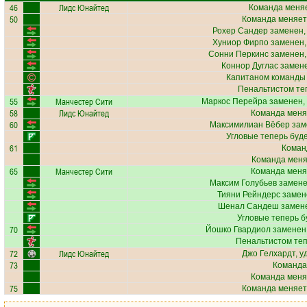
46
Лидс Юнайтед
Команда меняе
50
Команда меняет
Рохер Сандер
заменен,
Хуниор Фирпо
заменен,
Сонни Перкинс
заменен,
Коннор Дуглас
замене
Капитаном команды
Пенальтистом те
55
Манчестер Сити
Маркос Перейра
заменен,
58
Лидс Юнайтед
Команда меня
60
Максимилиан Вёбер
зам
Угловые теперь буд
61
Коман
Команда меняе
65
Манчестер Сити
Команда меня
Максим Голубьев
замене
Тияни Рейндерс
замен
Шенал Сандеш
замене
Угловые теперь б
70
Йошко Гвардиол
заменен,
Пенальтистом те
72
Лидс Юнайтед
Джо Гелхардт
, 
73
Команда
Команда меня
75
Команда меняет