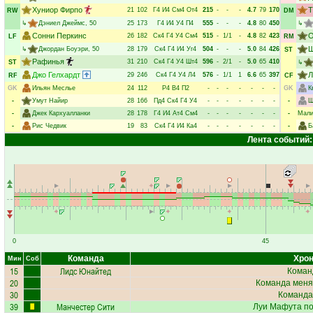
Хуниор Фирпо
Т
21
102
Г4
И4
См4
От4
215
-
-
-
4.7
79
170
RW
DM
↳
Дэниел Джеймс
, 50
25
173
Г4
И4
У4
П4
555
-
-
-
4.8
80
450
↳
Сонни Перкинс
О
26
182
Ск4
Г4
У4
См4
515
-
1/1
-
4.8
82
423
LF
RM
Ш
↳
Джордан Боуэри
, 50
28
179
Ск4
Г4
И4
Уг4
504
-
-
-
5.0
84
426
ST
Рафинья
31
210
Ск4
Г4
У4
Шт4
596
-
2/1
-
5.0
65
410
ST
↳
Джо Гелхардт
Л
29
246
Ск4
Г4
У4
Л4
576
-
1/1
1
6.6
65
397
RF
CF
GK
Ильян Меслье
24
112
Р4
В4
П2
-
-
-
-
-
-
-
GK
К
-
Умут Найир
28
166
Пд4
Ск4
Г4
У4
-
-
-
-
-
-
-
-
Ш
-
Джек Кархуалланки
28
178
Г4
И4
Ат4
См4
-
-
-
-
-
-
-
-
Мали
-
Рис Чедвик
19
83
Ск4
Г4
И4
Ка4
-
-
-
-
-
-
-
-
Б
Лента событий:
0
45
Команда
Хрон
Мин
Соб
15
Лидс Юнайтед
Коман
20
Команда меня
30
Команда
39
Манчестер Сити
Луи Мафута
по