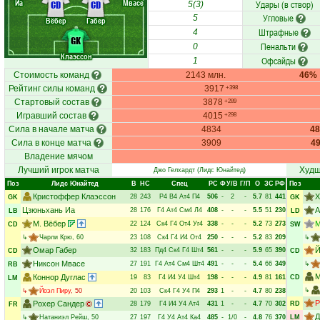
Иа
Мвасе
Удары (в створ)
CD
CD
5(3)
Угловые
5
Вёбер
Габер
Штрафные
4
GK
Пенальти
0
Клаэссон
Офсайды
1
Стоимость команд
2143 млн.
46%
Рейтинг силы команд
3917
+398
Стартовый состав
3878
+289
Игравший состав
4015
+298
Сила в начале матча
4834
4
Сила в конце матча
3909
4
Владение мячом
Лучший игрок матча
Худш
Джо Гелхардт
(Лидс Юнайтед)
Поз
Лидс Юнайтед
В
НC
Спец
РC
Ф
У/В
Г/П
О
ЗС
РФ
Поз
Кристоффер Клаэссон
Х
28
243
Р4
В4
Ат4
П4
506
-
2
-
5.7
81
441
GK
GK
Цзюньхань Иа
А
28
176
Г4
Ат4
См4
Л4
408
-
-
-
5.5
51
230
LB
LD
М. Вёбер
М
22
124
Ск4
Г4
От4
Уг4
338
-
-
-
5.2
73
273
CD
SW
↳
Чарли Крю
, 60
23
108
Ск4
Г4
И4
От4
250
-
-
-
5.2
83
209
↳
Омар Габер
Й
32
183
Пд4
Ск4
Г4
Шт4
561
-
-
-
5.9
65
390
CD
CD
Никсон Мвасе
27
191
Г4
Ат4
См4
Шт4
491
-
-
-
5.4
66
349
↳
RB
М
Коннор Дуглас
19
83
Г4
И4
У4
Шт4
198
-
-
-
4.9
81
161
CD
LM
↳
↳
Йоэл Пиру
, 50
20
103
Ск4
Г4
У4
П4
293
1
-
-
4.7
80
238
Р
Рохер Сандер
28
179
Г4
И4
У4
Ат4
431
1
-
-
4.7
70
302
RD
FR
Д
↳
Натаниэл Рейш
, 50
27
197
Г4
У4
Ат4
Ка4
485
-
1/0
-
4.8
76
370
LM