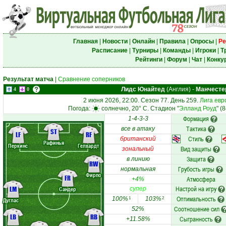
Главная
|
Новости
|
Онлайн
|
Правила
|
Опросы
|
Ре
Расписание
|
Турниры
|
Команды
|
Игроки
|
Т
Рейтинги
|
Форум
|
Чат
|
Конку
Результат матча
|
Сравнение соперников
Лидс Юнайтед
(Англия)
-
Манчесте
4
0
2 июня 2026, 22:00. Сезон 77. День 259.
Лига евр
Погода:
солнечно, 20° C. Стадион "
Элланд Роуд
" (
Формация
1-4-3-3
Тактика
все в атаку
ST
LF
RF
Стиль
британский
Рафинья
Перкинс
Гелхардт
Вид защиты
зональный
Защита
в линию
RW
Грубость игры
нормальная
Фирпо
FR
Атмосфера
+4%
Настрой на игру
LM
Сандер
супер
Оптимальность
100%
103%
1
2
Дуглас
Соотношение сил
52%
LB
RB
Сыгранность
+11.58%