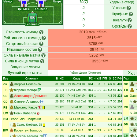
Менди
Какре
Удары (в створ)
CD
CD
10(7)
Угловые
5
Диньяне
Альверо
Штрафные
2
GK
Пенальти
0
Белевиль
Офсайды
2
Стоимость команд
2019 млн.
+80 млн.
Рейтинг силы команд
3515
+297
Стартовый состав
3788
+542
Игравший состав
3974
+761
Сила в начале матча
5252
+906
Сила в конце матча
3953
+1090
Владение мячом
Лучший игрок матча
Худш
Райан Шерки
(Олимпик)
Поз
Олимпик
В
НC
Спец
РC
Ф
У/В
Г/П
О
ЗС
РФ
Поз
Жером Белевиль
С
31
204
Р4
В4
Ат4
П4
564
-
3
1
4.6
80
469
GK
GK
Ферлан Менди
Р
29
271
Г4
Ат4
См4
Уг4
811
1
1/0
0/1
5.2
57
476
LB
LB
Александре Диньяне
Хас
21
159
Г4
И4
См4
Л4
405
1
-
-
4.3
53
223
CD
CD
Скелли Альверо
29
180
Г4
И4
Ат2
См2
504
1
-
-
4.7
56
296
↳
CD
С
Максенс Какре
23
120
Г4
И4
П4
330
-
-
-
4.5
57
197
RB
RB
Реми Кабелла
↳
Эл
24
173
Г4
И4
Ат4
Ка4
485
-
-
-
4.7
62
315
LW
З
Георг Блан-Мартини
LM
20
130
Г4
У4
Ат
Л4
243
-
-
-
4.4
71
182
DM
Д
DM
↳
Саэль Кумбеди
, 55
25
151
Г4
И4
Ат3
Уг
294
1
-
-
4.6
83
244
Корентен Толиссо
↳
18
95
Г4
У4
Шт4
317
-
3/1
-
4.7
79
251
RW
А
CM
↳
Бредли Баркола
, 50
30
197
Г4
И4
У4
Ат4
584
-
-
0/1
6.0
84
498