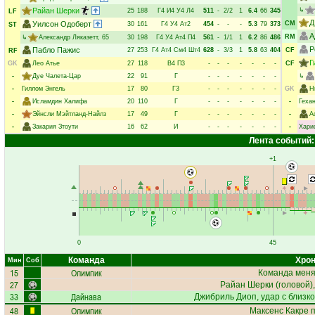
Райан Шерки
↳
25
188
Г4
И4
У4
Л4
511
-
2/2
1
6.4
66
345
LF
Д
Уилсон Одоберт
CM
30
161
Г4
У4
Ат2
454
-
-
-
5.3
79
373
ST
А
RM
↳
Александр Ляказетт
, 65
30
198
Г4
У4
Ат4
П4
561
-
1/1
1
6.2
86
486
Р
Пабло Пажис
27
253
Г4
Ат4
См4
Шт4
628
-
3/3
1
5.8
63
404
CF
RF
Г
GK
Лео Атье
27
118
В4
П3
-
-
-
-
-
-
-
CF
-
Дуе Чалета-Цар
22
91
Г
-
-
-
-
-
-
-
↳
-
Гиллом Энгель
17
80
Г3
-
-
-
-
-
-
-
GK
Н
-
Исламдин Халифа
20
110
Г
-
-
-
-
-
-
-
-
Геха
-
Эйнсли Мэйтланд-Найлз
17
49
Г
-
-
-
-
-
-
-
-
А
-
Закария Зтоути
16
62
И
-
-
-
-
-
-
-
-
Хари
Лента событий:
+1
0
45
Команда
Хрон
Мин
Соб
15
Олимпик
Команда меняе
27
Райан Шерки
(головой),
33
Дайнава
Джибриль Диоп
, удар с близк
48
Олимпик
Максенс Какре
п