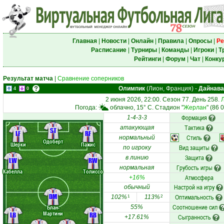
Главная
|
Новости
|
Онлайн
|
Правила
|
Опросы
|
Ре
Расписание
|
Турниры
|
Команды
|
Игроки
|
Т
Рейтинги
|
Форум
|
Чат
|
Конку
Результат матча
|
Сравнение соперников
Олимпик
(Лион, Франция)
-
Дайнава
4
0
2 июня 2026, 22:00. Сезон 77. День 258.
Погода:
облачно, 15° C. Стадион "
Жерлан
" (86 
Формация
1-4-3-3
Тактика
атакующая
ST
LF
RF
Стиль
нормальный
Одоберт
Шерки
Пажис
Вид защиты
по игроку
Защита
в линию
LW
RW
Грубость игры
нормальная
Кабелла
Толиссо
Атмосфера
+16%
Настрой на игру
обычный
DM
Оптимальность
102%
113%
1
2
Соотношение сил
Блан-
55%
Мартини
LB
RB
Сыгранность
+17.61%