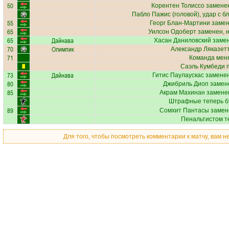
50
Корентен Толиссо
заменен
Пабло Пажис
(головой), удар с б
55
Георг Блан-Мартини
замен
65
Уилсон Одоберт
заменен, 
65
Дайнава
Хасан Даниловский
замен
70
Олимпик
Александр Ляказет
71
Команда меня
Саэль Кумбеди
п
73
Дайнава
Гитис Паулаускас
заменен
80
Джибриль Диоп
замене
85
Акрам Махинан
заменен
Штрафные теперь б
89
Сомхит Пантасы
замен
Пенальтистом т
Для того, чтобы посмотреть комментарии к матчу, вам 