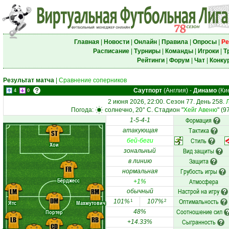
Главная
|
Новости
|
Онлайн
|
Правила
|
Опросы
|
Ре
Расписание
|
Турниры
|
Команды
|
Игроки
|
Т
Рейтинги
|
Форум
|
Чат
|
Конку
Результат матча
|
Сравнение соперников
Саутпорт
(Англия)
-
Динамо
(Ки
4
0
2 июня 2026, 22:00. Сезон 77. День 258.
Погода:
солнечно, 20° C. Стадион "
Хейг Авеню
" (9
Формация
1-5-4-1
Тактика
атакующая
ST
Стиль
бей-беги
Хои
Вид защиты
зональный
Защита
в линию
FR
Грубость игры
нормальная
Бёрджесс
Атмосфера
+1%
Настрой на игру
LM
RM
обычный
DM
Оптимальность
101%
107%
1
2
Ятс
Махмутович
Соотношение сил
Портер
48%
LB
RB
Сыгранность
+14.33%
CD