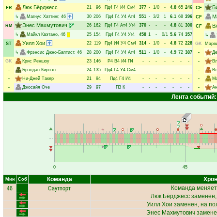
Люк Бёрджесс
Б
21
96
Пд4
Г4
И4
См4
377
-
1/0
-
4.8
65
246
FR
CF
М
↳
Магнус Хаттинг
, 46
30
206
Пд4
Г4
У4
Ат4
551
-
3/2
1
6.1
68
396
CF
Энес Махмутович
26
162
Пд4
Г4
Ат4
Уг4
370
-
-
-
4.8
81
300
В
RM
CF
↳
Майкл Каэтано
, 46
25
154
Пд4
Г4
У4
Уг4
458
1
-
0/1
5.6
74
357
↳
Уилл Хои
22
119
Пд4
И4
У4
См4
314
-
1/0
-
4.8
72
228
ST
GK
Марв
↳
Фрэнсис Джно-Баптист
, 46
28
200
Пд4
Г4
У4
Ат4
511
-
1/0
-
4.9
72
387
-
Де
GK
Крис Реншоу
23
146
Р4
В4
И4
П4
-
-
-
-
-
-
-
-
Вл
-
Брэндан Кирнэн
24
135
Пд4
Г4
У4
См4
-
-
-
-
-
-
-
-
Вл
-
Ни-Джей Такер
21
94
Пд4
Г4
И4
-
-
-
-
-
-
-
-
Ма
-
Джосайя Оче
29
97
П3
К
-
-
-
-
-
-
-
-
А
Лента событий:
0
45
Команда
Хрон
Мин
Соб
46
Саутпорт
Команда меняет
Люк Бёрджесс
заменен,
Уилл Хои
заменен, на по
Энес Махмутович
замене