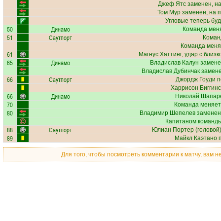
Джеф Ятс
заменен, н
Том Мур
заменен, на 
Угловые теперь бу
50
Динамо
Команда меня
51
Саутпорт
Коман
Команда меня
61
Магнус Хаттинг
, удар с близ
65
Динамо
Владислав Калун
замене
Владислав Дубинчак
замене
66
Саутпорт
Джордж Гоуди
п
Харрисон Биггинс
66
Динамо
Николай Шапар
70
Команда меняет
80
Владимир Шепелев
заменен
Капитаном команды
88
Саутпорт
Юлиан Портер
(головой)
89
Майкл Каэтано
п
Для того, чтобы посмотреть комментарии к матчу, вам 