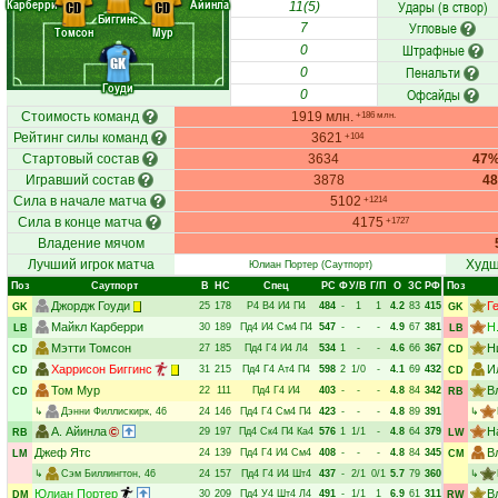
Карберри
Айинла
Удары (в створ)
CD
CD
11(5)
Биггинс
Угловые
7
Томсон
Мур
Штрафные
0
GK
Пенальти
0
Гоуди
Офсайды
0
Стоимость команд
1919 млн.
+186 млн.
Рейтинг силы команд
3621
+104
Стартовый состав
3634
47
Игравший состав
3878
4
Сила в начале матча
5102
+1214
Сила в конце матча
4175
+1727
Владение мячом
Лучший игрок матча
Худш
Юлиан Портер
(Саутпорт)
Поз
Саутпорт
В
НC
Спец
РC
Ф
У/В
Г/П
О
ЗС
РФ
Поз
Джордж Гоуди
Г
25
178
Р4
В4
И4
П4
484
-
1
1
4.2
83
415
GK
GK
Майкл Карберри
Н
30
189
Пд4
И4
См4
П4
547
-
-
-
4.9
67
381
LB
LB
Мэтти Томсон
Н
27
185
Пд4
Г4
И4
Л4
534
1
-
-
4.6
66
367
CD
CD
Харрисон Биггинс
И
31
215
Пд4
Г4
Ат4
П4
598
2
1/0
-
4.1
69
432
CD
CD
Том Мур
В
22
111
Пд4
Г4
И4
403
-
-
-
4.8
84
342
CD
RB
↳
Дэнни Филлискирк
, 46
24
146
Пд4
Г4
См4
П4
423
-
-
-
4.8
89
391
↳
А. Айинла
Н
29
197
Пд4
Ск4
П4
Ка4
576
1
1/1
-
4.8
64
379
RB
LW
Джеф Ятс
В
24
139
Пд4
Г4
И4
См4
408
-
-
-
4.8
84
345
LM
CM
↳
Сэм Биллингтон
, 46
24
157
Пд4
Г4
И4
Шт4
437
-
2/1
0/1
5.7
79
360
↳
Юлиан Портер
В
30
209
Пд4
У4
Шт4
Л4
491
-
1/1
1
6.9
61
311
DM
RW