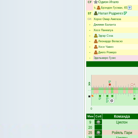
Одион Игало
CF
↳
Брэндон Гусман
, 65
Натал Родригез
ST
GK
Хорхе Омар Амегаза
-
Джимми Баланта
-
Хосе Паниагуа
-
Эдгар Соза
-
Леонардо Веласко
-
Хосе Чавез
-
Диего Ромеро
-
Эдельмиро Гузес
0
Команда
Мин
Соб
9
Циклон
20
25
Ройяль Пари
35
Циклон