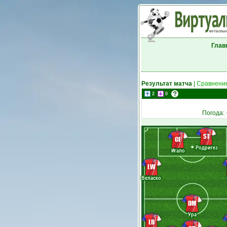
Глав
Результат матча
|
Сравнение
2
0
Погода:
ST
CF
Родригез
Игало
LW
Веласко
DM
Ура
LB