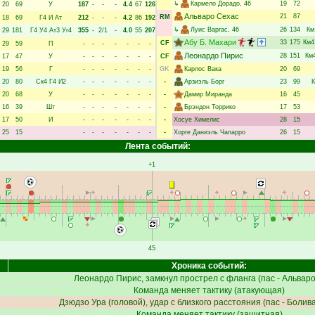
↳
Кармело Дорадо
, 46
19
72
20
69
У
187
-
-
-
4.4
67
126
Альваро Сехас
21
87
RM
18
69
Г4
И
Ат
212
-
-
-
4.2
86
192
↳
Луис Варгас
, 46
26
134
Км
29
181
Г4
У4
Ат3
Уг4
355
-
2/1
-
4.0
55
207
Абу Б. Махари
33
175
Км4
CF
29
59
П
-
-
-
-
-
-
-
Леонардо Пирис
28
151
Км
17
47
У
-
-
-
-
-
-
-
CF
19
56
Г
-
-
-
-
-
-
-
GK
Карлос Вака
20
69
20
80
Ск4
Г4
И2
-
-
-
-
-
-
-
-
Арзиэль Борг
23
99
20
68
У
-
-
-
-
-
-
-
-
Дамир Миранда
16
45
16
39
Шт
-
-
-
-
-
-
-
-
Брэндон Торрико
17
53
17
50
И
-
-
-
-
-
-
-
-
Хосуе Химелис
28
15
25
15
-
-
-
-
-
-
-
-
Хорге Даниэль Чапарро
26
15
Лента событий:
+1
45
Хроника событий:
Леонардо Пирис
, замкнул прострел с фланга (пас -
Альваро
Команда меняет тактику (атакующая)
Дзюдзо Ура
(головой), удар с близкого расстояния (пас -
Болива
Команда меняет тактику (защитная)