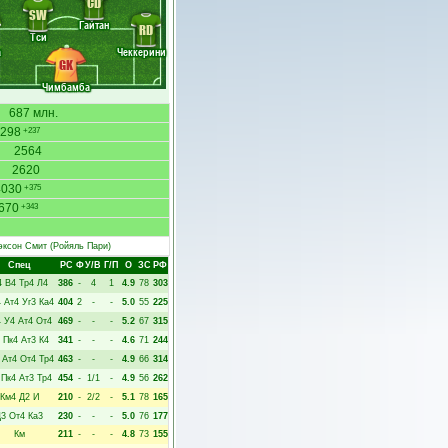
CD
SW
Гайтан
RD
Тси
а
Чеккерини
GK
Чимбамба
687 млн.
298
+237
2564
2620
4030
+375
670
+343
эксон Смит
(Ройяль Пари)
Спец
РC
Ф
У/В
Г/П
О
ЗС
РФ
4
В4
Тр4
Л4
386
-
4
1
4.9
78
303
4
Ат4
Уг3
Ка4
404
2
-
-
5.0
55
225
4
У4
Ат4
От4
469
-
-
-
5.2
67
315
Пк4
Ат3
К4
341
-
-
-
4.6
71
244
Ат4
От4
Тр4
463
-
-
-
4.9
66
314
Пк4
Ат3
Тр4
454
-
1/1
-
4.9
56
262
Км4
Д2
И
210
-
2/2
-
5.1
78
165
Д3
От4
Ка3
230
-
-
-
5.0
76
177
Км
211
-
-
-
4.8
73
155