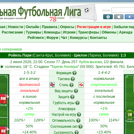
логин
ная
|
Новости
|
Онлайн
|
Правила
|
Опросы
|
Регистрация в игре
|
Забыли па
Расписание
|
Турниры
|
Команды
|
Игроки
|
Трансферы
|
Обмены
|
Аренда
Рейтинги
|
Форум
|
Чат
|
Конкурсы
|
Контакты
 соперников
Ройяль Пари
(Санта-Крус, Боливия)
-
Циклон
(Тариха, Боливия)
1:3
2 июня 2026, 22:00. Сезон 77. День 257.
Кубок вызова
, 1/2 финала.
солнечно, 18° C. Стадион "
Тауичи Агилера
" (50 000). Зрителей: 45 761. Бил
Формация
1-5-3-2
1-4-4-2
Тактика
все в атаку
нормальная
Стиль
британский
спартаковский
Вид защиты
зональный
зональный
Защита
в линию
с последним
RW
Грубость игры
нормальная
нормальная
Оссес
Атмосфера
+2%
+1%
Настрой на игру
LM
супер
супер
Оптимальность
102%
128%
100%
114%
1
2
1
2
Понсе
Соотношение сил
50%
50%
RB
Сыгранность
+14.40%
+15.40%