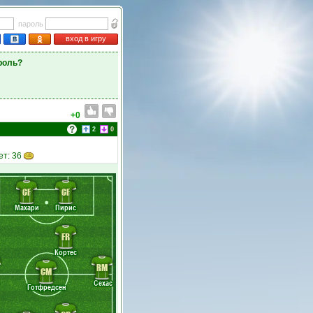
пароль
вход в игру
роль?
+0
2
0
ет: 36
CF
CF
Махари
Пирис
FR
Кортес
RM
CM
Сехас
Готфредсен