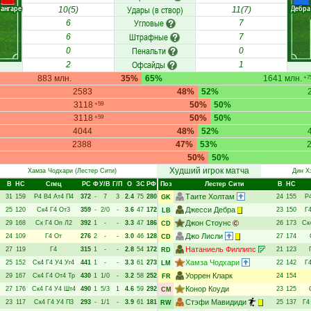
ангаре
Дебра
Удары (в створ)
10(5)
11(7)
Угловые
6
7
Штрафные
6
7
Пенальти
0
0
Офсайды
2
1
883 млн.
35%
65%
1641 млн.
+7
2583
48%
52%
3118
50%
50%
+59
3118
50%
50%
+59
4044
48%
52%
2388
47%
53%
50%
50%
Худший игрок матча
Хамза Чодхари
(Лестер Сити)
Дин Х
В
НC
Спец
РC
Ф
У/В
Г/П
О
ЗС
РФ
Поз
Лестер Сити
В
НC
Таите Холтам
31
159
Р4
В4
Ат4
П4
372
-
7
3
2.4
75
280
24
155
Р
GK
Джесси Дебра
25
120
Ск4
Г4
От3
359
-
2/0
-
3.6
47
172
23
150
Г
LB
Джон Стоунс
29
168
Ск
Г4
Оп
Л2
392
1
-
-
3.3
47
186
26
173
Ск
CD
Джо Лисли
24
109
Г4
От
276
2
-
-
3.0
46
128
27
174
CD
Натаниель Филлипс
27
119
Г4
315
1
-
-
2.8
54
172
21
123
RD
Хамза Чодхари
25
152
Ск4
Г4
У4
Уг4
441
1
-
-
3.3
61
273
22
142
Г
LM
Уоррен Кларк
29
167
Ск4
Г4
От4
Тр
430
1
1/0
-
3.2
58
252
24
154
FR
Конор Коуди
27
176
Ск4
Г4
У4
Шт4
490
1
5/3
1
4.6
59
292
23
125
CM
Стэфи Мавидиди
23
117
Ск4
Г4
У4
П3
293
-
1/1
-
3.9
61
181
25
137
Г4
RW