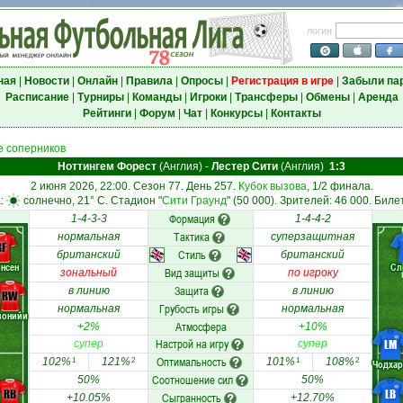
логин
ная
|
Новости
|
Онлайн
|
Правила
|
Опросы
|
Регистрация в игре
|
Забыли па
Расписание
|
Турниры
|
Команды
|
Игроки
|
Трансферы
|
Обмены
|
Аренда
Рейтинги
|
Форум
|
Чат
|
Конкурсы
|
Контакты
 соперников
Ноттингем Форест
(Англия)
-
Лестер Сити
(Англия)
1:3
2 июня 2026, 22:00. Сезон 77. День 257.
Кубок вызова
, 1/2 финала.
:
солнечно, 21° C. Стадион "
Сити Граунд
" (50 000). Зрителей: 46 000. Биле
Формация
1-4-3-3
1-4-4-2
Тактика
нормальная
суперзащитная
RF
Стиль
британский
британский
нсен
Сл
Вид защиты
зональный
по игроку
Защита
в линию
в линию
RW
Грубость игры
нормальная
нормальная
вонийи
Атмосфера
+2%
+10%
Настрой на игру
LM
супер
супер
Оптимальность
102%
121%
101%
108%
1
2
1
2
Чодха
Соотношение сил
50%
50%
RB
LB
Сыгранность
+10.05%
+12.70%