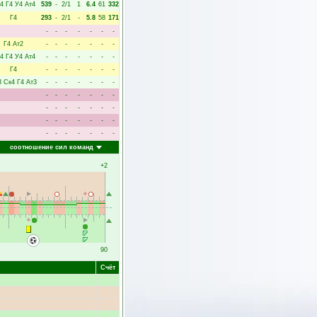
4
Г4
У4
Ат4
539
-
2/1
1
6.4
61
332
Г4
293
-
2/1
-
5.8
58
171
-
-
-
-
-
-
-
Г4
Ат2
-
-
-
-
-
-
-
4
Г4
У4
Ат4
-
-
-
-
-
-
-
Г4
-
-
-
-
-
-
-
3
Ск4
Г4
Ат3
-
-
-
-
-
-
-
-
-
-
-
-
-
-
-
-
-
-
-
-
-
-
-
-
-
-
-
-
-
-
-
-
-
-
-
соотношение сил команд
+2
90
Счёт