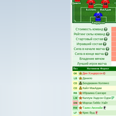
Данило
С
CD
CD
Коллинз
МакАдам
GK
Хэндерсон
Стоимость команд
Рейтинг силы команд
Стартовый состав
Игравший состав
Сила в начале матча
Сила в конце матча
Владение мячом
Лучший игрок матча
Поз
Ноттингем Форест
Дин Хэндерсон
GK
Данило
LB
Бенджамин Коллинз
CD
Кайл МакАдам
CD
Ибраима Сангаре
RB
Каллум Хадсон-Одои
LW
Морган Гиббс-Уайт
DM
Таиво Авонийи
RW
Крис Вуд
LF