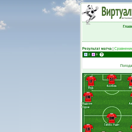
Глав
Результат матча
|
Сравнение
2
0
Погода
ST
LF
Колбек
Вуд
Йо
LW
Хадсон-
А
Одои
DM
Гиббс-Уайт
LB