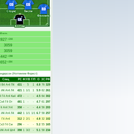
CD
CD
RD
Стоунс
Лисли
Филлипс
GK
Холтам
58 млн.
2827
+244
3059
3059
4442
+398
2652
+264
эндерсон
(Ноттингем Форест)
Спец
РC
Ф
У/В
Г/П
О
ЗС
РФ
4
В4
Ат4
П4
431
-
5
1
4.8
76
329
4
И4
Ат4
Л4
421
1
1/1
1
5.9
62
261
4
Г4
Ат4
Ка4
472
-
-
-
4.5
64
302
Ск4
Г4
От
481
1
-
-
4.7
61
297
Г4
Ат4
Уг4
358
-
-
-
4.4
56
203
4
И4
Ат4
Л4
442
1
1/1
1/1
6.7
58
257
Г4
Ат4
312
2
2/1
-
4.8
32
102
Ск3
Г4
См
296
-
-
-
5.2
55
165
И4
Ат4
Шт4
398
1
3/2
-
5.1
58
234