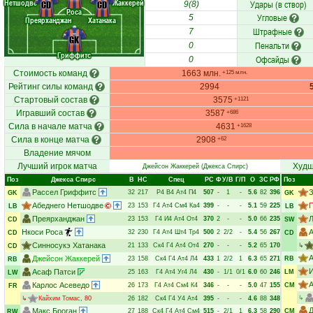
Нетшодве
Жаккерей
Удары (в створ)
CD
CD
9(8)
Роса
Угловые
5
Преярханджан
Хатанака
Штрафные
7
GK
Пенальти
0
Гриффитс
Офсайды
0
Стоимость команд
1663 млн.
+125 млн.
Рейтинг силы команд
2994
Стартовый состав
3575
+1121
Игравший состав
3587
+686
Сила в начале матча
4631
+1628
Сила в конце матча
2908
+62
Владение мячом
Лучший игрок матча
Худш
Джейсон Жаккерей
(Джекса Спирс)
Поз
Джекса Спирс
В
НC
Спец
РC
Ф
У/В
Г/П
О
ЗС
РФ
Поз
Рассел Гриффитс
З
32
217
Р4
В4
Ат4
П4
507
-
1
-
5.6
82
396
GK
GK
Абеднего Нетшодве
23
153
Г4
Ат4
См4
Ка4
399
-
-
-
5.1
59
225
LB
LB
Преярханджан
Л
23
153
Г4
И4
Ат4
От4
370
2
-
-
5.0
66
235
CD
SW
Нкоси Роса
32
230
Г4
Ат4
Шт4
Тр4
500
2
2/2
-
5.4
56
267
CD
CD
Синносукэ Хатанака
21
133
Ск4
Г4
Ат4
От4
270
-
-
-
5.2
65
170
↳
CD
А
Джейсон Жаккерей
23
158
Ск4
Г4
Ат4
Л4
433
1
2/2
1
6.3
65
271
RB
RB
Асаф Патси
25
163
Г4
Ат4
Уг4
Л4
430
-
1/1
0/1
6.0
60
246
LM
LW
А
Карлос Асеведо
26
173
Г4
Ат4
См4
К4
346
-
-
-
5.0
47
155
CM
FR
↳
↳
Кайхим Томас
, 80
26
182
Ск4
Г4
У4
Ат4
395
-
-
-
4.6
88
348
Макс Броган
27
188
Ск4
Г4
Ат4
См4
515
-
2/1
1
6.3
58
290
CM
RW