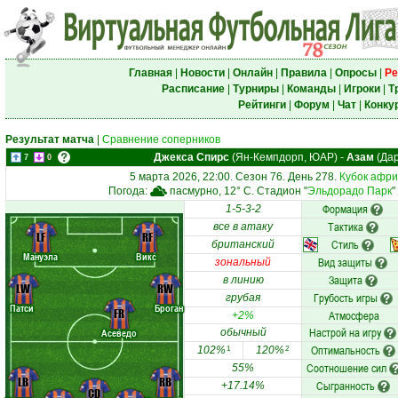
Главная
|
Новости
|
Онлайн
|
Правила
|
Опросы
|
Ре
Расписание
|
Турниры
|
Команды
|
Игроки
|
Т
Рейтинги
|
Форум
|
Чат
|
Конку
Результат матча
|
Сравнение соперников
Джекса Спирс
(Ян-Кемпдорп, ЮАР)
-
Азам
(Дар
7
0
5 марта 2026, 22:00. Сезон 76. День 278.
Кубок афри
Погода:
пасмурно, 12° C. Стадион "
Эльдорадо Парк
"
Формация
1-5-3-2
Тактика
все в атаку
LF
RF
Стиль
британский
Мануэла
Викс
Вид защиты
зональный
Защита
в линию
LW
RW
Грубость игры
грубая
Патси
Броган
FR
Атмосфера
+2%
Настрой на игру
Асеведо
обычный
Оптимальность
102%
120%
1
2
Соотношение сил
55%
LB
RB
Сыгранность
+17.14%
CD