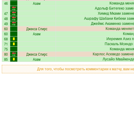
46
Азам
Команда меня
Адольф Битегеко
заме
47
Химид Мками
замене
48
Ашрафу Шабани Кибеки
заме
49
Джеймс Акаминко
замене
60
Джекса Спирс
Команда меняет
60
Азам
Коман
68
Иеремия Азиз
п
71
Паскаль Мсиндо
75
Команда меняе
80
Джекса Спирс
Карлос Асеведо
заменен
85
Азам
Лусайо Мвайкенд
Для того, чтобы посмотреть комментарии к матчу, вам 