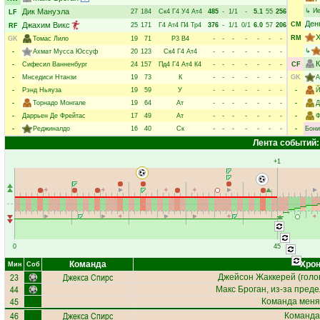
Дик Мануэла
↳
Ие
27
184
Ск4
Г4
У4
Ат4
485
-
1/1
-
5.1
55
256
LF
Ден
Джахим Викс
CM
25
171
Г4
Ат4
П4
Тр4
376
-
1/1
0/1
6.0
57
206
RF
RM
GK
Томас Лило
19
71
Р3
В4
-
-
-
-
-
-
-
↳
-
Ахмат Мусса Юссуф
20
123
Ск4
Г4
Ат4
-
-
-
-
-
-
-
К
-
Сифесил Ванненбург
24
157
Пд4
Г4
Ат4
К4
-
-
-
-
-
-
-
CF
-
Мнседиси Нтанзи
19
73
К
-
-
-
-
-
-
-
GK
А
-
Рэнд Ньяуза
19
59
У
-
-
-
-
-
-
-
-
Й
-
Торнадо Монгале
19
64
Ат
-
-
-
-
-
-
-
-
Д
-
Даррьен Де Фрейтас
17
49
Ат
-
-
-
-
-
-
-
-
Ф
-
Реджиналдо
16
40
Ск
-
-
-
-
-
-
-
-
Бон
Лента событий:
+1
0
45
Команда
Хрон
Мин
Соб
23
Джекса Спирс
Джейсон Жаккерей
(голов
44
Макс Броган
, из-за пред
45
Команда меня
46
Джекса Спирс
Команда