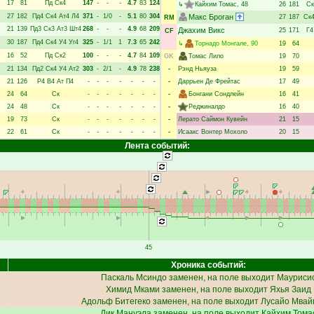
17
81
Пд
Ск4
147
-
-
-
4.7
83
124
↳
Кайхим Томас
, 48
26
181
Ск
27
182
Пд4
Ск4
Ат4
Л4
371
-
1/0
-
5.1
80
304
Макс Броган
27
187
Ск
RM
21
139
Пд3
Ск3
Ат3
Шт4
268
-
-
-
4.9
68
209
Джахим Викс
25
171
Г4
CF
30
187
Пд4
Ск4
У4
Уг4
325
-
1/1
1
7.3
65
242
↳
Торнадо Монгале
, 90
19
64
16
52
Пд
Ск2
100
-
-
-
4.7
84
109
GK
Томас Лило
19
70
21
134
Пд2
Ск4
У4
Ат2
303
-
2/1
-
4.9
78
238
-
Рэнд Ньяуза
19
59
21
126
Р4
В4
Ат
П4
-
-
-
-
-
-
-
-
Даррьен Де Фрейтас
17
49
24
64
Ск
-
-
-
-
-
-
-
-
Бонгани Сондлейн
16
41
24
48
Ск
-
-
-
-
-
-
-
-
Реджиналдо
16
40
19
73
Ск
-
-
-
-
-
-
-
-
Лерато Саймон Кувейн
21
15
22
61
Ск
-
-
-
-
-
-
-
-
Исаакс Вонтер Мохоло
20
15
Лента событий:
45
Хроника событий:
Паскаль Мсиндо
заменен, на поле выходит
Мауриси
Химид Мками
заменен, на поле выходит
Яхья Заид
Адольф Битегеко
заменен, на поле выходит
Лусайо Мвай
Дик Мануэла
заменен, на поле выходит
Кайхим Тома