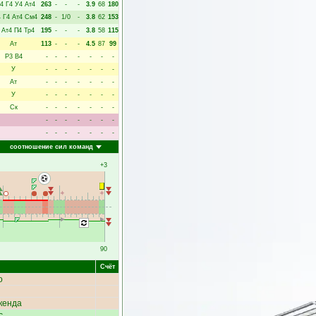
4
Г4
У4
Ат4
263
-
-
-
3.9
68
180
4
Г4
Ат4
См4
248
-
1/0
-
3.8
62
153
Ат4
П4
Тр4
195
-
-
-
3.8
58
115
Ат
113
-
-
-
4.5
87
99
Р3
В4
-
-
-
-
-
-
-
У
-
-
-
-
-
-
-
Ат
-
-
-
-
-
-
-
У
-
-
-
-
-
-
-
Ск
-
-
-
-
-
-
-
-
-
-
-
-
-
-
-
-
-
-
-
-
-
соотношение сил команд
+3
90
Счёт
о
кенда
с