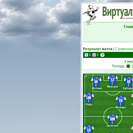
Глав
Результат матча
|
Сравнение
3
0
3 мар
Погода:
ST
CF
CF
Ивасаки
Мотики
Кибеки
LW
FR
Надо
Мсиндо
DM
Битегеко
LB