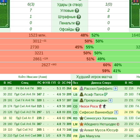
Хери
Патси
Удары (в створ)
6(3)
1(0)
Угловые
7
2
Штрафные
1
8
Пенальти
0
0
Офсайды
0
0
1523 млн.
48%
52%
1640
3012
50%
50%
+31
2730
45%
55%
3
3221
50%
50%
2861
51%
49%
+124
2627
60%
40%
+843
59%
41%
Худший игрок матча
Кэйго Ивасаки
(Азам)
Нк
В
НC
Спец
РC
Ф
У/В
Г/П
О
ЗС
РФ
Поз
Джекса Спирс
В
НC
Рассел Гриффитс
33
192
Р4
В4
Ат4
П4
303
-
-
-
5.1
85
264
32
216
Р
GK
Асаф Патси
30
202
Пд4
Ск4
Ат4
Л4
347
2
-
-
4.6
59
209
25
163
Г4
LB
Преярханджан
28
191
Ск4
Г4
Ат4
П4
320
1
-
-
4.9
57
187
23
151
Г4
SW
Нкоси Роса
26
174
Пд4
Ск4
Ат4
Ка4
315
1
-
-
4.9
58
183
32
230
Г4
CD
Сифесил Ванненбург
20
126
Пд3
Ск4
Ат2
П4
297
-
1/1
-
4.8
69
231
24
156
Пд
CD
Синносукэ Хатанака
18
92
Пд3
Ск4
Ат
Л
235
2
-
-
4.6
82
196
21
133
Ск
RD
Абеднего Нетшодве
28
160
Пд4
Ск4
Ат4
Л4
387
-
-
-
4.8
79
309
23
152
Г4
LM
19
110
Пд4
Ск4
Уг2
205
1
-
-
4.4
70
144
Ахмат Мусса Юссуф
20
122
DM
30
210
Пд4
Ск4
Ат4
См4
300
1
1/0
-
4.9
76
252
Дик Мануэла
27
184
Ск
FR