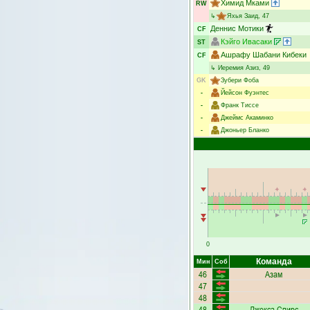
Химид Мками
RW
↳
Яхья Заид
, 47
Деннис Мотики
CF
Кэйго Ивасаки
ST
Ашрафу Шабани Кибеки
CF
↳
Иеремия Азиз
, 49
GK
Зубери Фоба
-
Йейсон Фуэнтес
-
Франк Тиссе
-
Джеймс Акаминко
-
Джоньер Бланко
0
Команда
Мин
Соб
46
Азам
47
48
48
Джекса Спирс