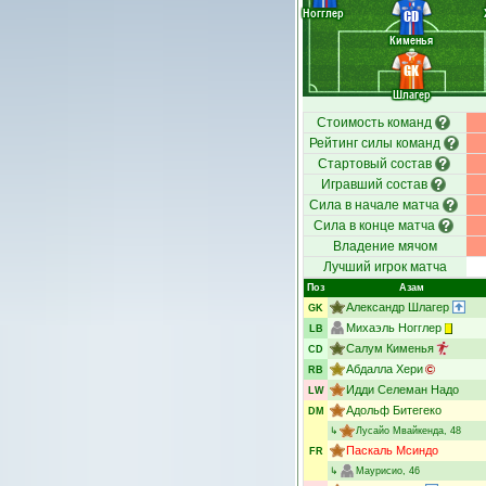
Ногглер
CD
Кименья
GK
Шлагер
Стоимость команд
Рейтинг силы команд
Стартовый состав
Игравший состав
Сила в начале матча
Сила в конце матча
Владение мячом
Лучший игрок матча
Поз
Азам
Александр Шлагер
GK
Михаэль Ногглер
LB
Салум Кименья
CD
Абдалла Хери
RB
Идди Селеман Надо
LW
Адольф Битегеко
DM
↳
Лусайо Мвайкенда
, 48
Паскаль Мсиндо
FR
↳
Маурисио
, 46