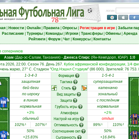
логин
ная
|
Новости
|
Онлайн
|
Правила
|
Опросы
|
Регистрация в игре
|
Забыли па
Расписание
|
Турниры
|
Команды
|
Игроки
|
Трансферы
|
Обмены
|
Аренда
Рейтинги
|
Форум
|
Чат
|
Конкурсы
|
Контакты
 соперников
Азам
(Дар-эс-Салам, Танзания)
-
Джекса Спирс
(Ян-Кемпдорп, ЮАР)
1:0
та 2026, 22:00. Сезон 76. День 267.
Кубок африканской конфедерации, 1/4 ф
очень жарко, 27° C. Стадион "
Олд Нэшнл Стэдиум
" (86 000). Зрителей: 76 753.
Формация
1-3-4-3
1-5-4-1
Тактика
защитная
суперзащитная
Стиль
бей-беги
катеначчо
Вид защиты
по игроку
зональный
Защита
в линию
с последним
RW
Грубость игры
нормальная
нормальная
Мками
Атмосфера
+3%
+1%
Настрой на игру
LM
обычный
отдых
Оптимальность
102%
107%
99%
110%
1
2
1
2
Нетшо
Соотношение сил
50%
50%
RB
LB
Сыгранность
+15.83%
+16.84%