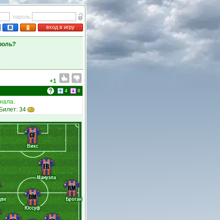
пароль
вход в игру
роль?
+1
4
0
инала
.
 Билет: 34
CF
Викс
FR
Мануэла
RM
DM
две
Броган
Юссуф