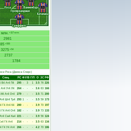
CD
CD
SW
RD
Роса
Ванненбург
Преярханджан
Хатанака
GK
Гриффитс
 млн.
+117 млн.
2981
285
+555
3275
+54
2737
1784
оси Роса
(Джекса Спирс)
Спец
РC
Ф
У/В
Г/П
О
ЗС
РФ
4
В4
Ат4
П4
295
-
3
1
3.5
76
226
Ат4
Уг4
Л4
264
-
-
-
3.6
63
166
И4
Ат4
От4
279
-
-
-
3.5
71
200
Ат4
Шт4
Тр4
293
1
-
-
3.5
59
173
4
Г4
Ат4
К4
280
-
-
-
3.9
70
197
4
Г4
Ат4
От4
182
-
-
-
3.9
73
133
Ат4
См4
Ка4
221
-
-
-
3.9
56
124
Ск4
Г4
Ат4
214
-
-
-
3.5
63
134
4
Г4
У4
Ат4
266
-
-
-
4.2
70
186