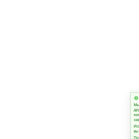
Мы
др
на
за
Ис
вы
По