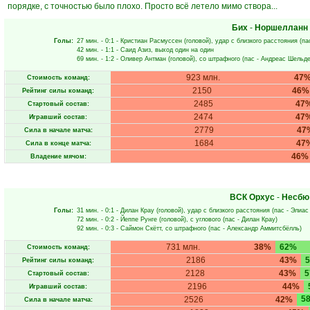
порядке, с точностью было плохо. Просто всё летело мимо створа...
Бих
-
Норшелланн
Голы:
27 мин.
- 0:1 -
Кристиан Расмуссен
(головой), удар с близкого расстояния (па
42 мин.
- 1:1 -
Саид Азиз
, выход один на один
69 мин.
- 1:2 -
Оливер Антман
(головой), со штрафного (пас -
Андреас Шельд
923 млн.
47
Стоимость команд:
2150
46%
Рейтинг силы команд:
2485
47
Стартовый состав:
2474
47
Игравший состав:
2779
47
Сила в начале матча:
1684
47
Сила в конце матча:
46%
Владение мячом:
ВСК Орхус
-
Несбю
Голы:
31 мин.
- 0:1 -
Дилан Крау
(головой), удар с близкого расстояния (пас -
Элиас
72 мин.
- 0:2 -
Йеппе Рунге
(головой), с углового (пас -
Дилан Крау
)
92 мин.
- 0:3 -
Саймон Скётт
, со штрафного (пас -
Александр Аммитсбёлль
)
731 млн.
38%
62%
Стоимость команд:
2186
43%
Рейтинг силы команд:
2128
43%
Стартовый состав:
2196
44%
Игравший состав:
5
2526
42%
Сила в начале матча: