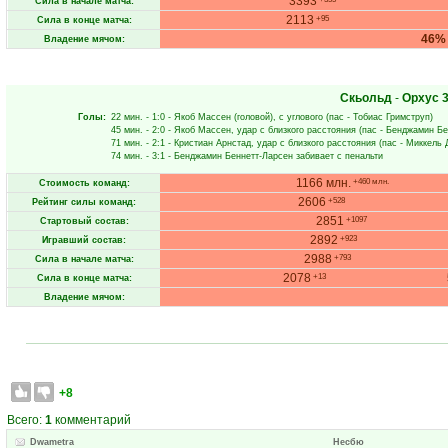
3393
Сила в начале матча:
2113
+95
Сила в конце матча:
46%
Владение мячом:
Скьольд
-
Орхус
3
Голы:
22 мин.
- 1:0 -
Якоб Массен
(головой), с углового (пас -
Тобиас Гримструп
)
45 мин.
- 2:0 -
Якоб Массен
, удар с близкого расстояния (пас -
Бенджамин Бе
71 мин.
- 2:1 -
Кристиан Арнстад
, удар с близкого расстояния (пас -
Миккель 
74 мин.
- 3:1 -
Бенджамин Беннетт-Ларсен
забивает с пенальти
1166 млн.
+460 млн.
Стоимость команд:
2606
+528
Рейтинг силы команд:
2851
+1097
Стартовый состав:
2892
+923
Игравший состав:
2988
+793
Сила в начале матча:
2078
+13
Сила в конце матча:
Владение мячом:
+8
Всего:
1
комментарий
Dwametra
Несбю