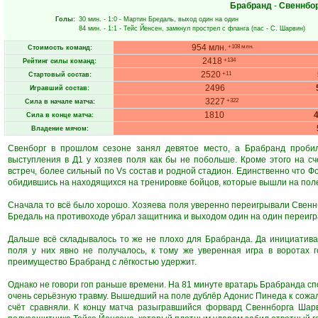
Брабранд
-
Свеннбо
Голы:
30 мин.
- 1:0 -
Мартин Бредаль
, выход один на один
84 мин.
- 1:1 -
Тейс Йенсен
, замкнул прострел с фланга (пас -
С. Шарвин
)
954 млн.
+108 млн.
Стоимость команд:
2418
+134
Рейтинг силы команд:
2520
+11
Стартовый состав:
2496
Игравший состав:
3227
+322
Сила в начале матча:
1810
Сила в конце матча:
Владение мячом:
Свенборг в прошлом сезоне занял девятое место, а Брабранд пробил
выступления в Д1 у хозяев поля как бы не побольше. Кроме этого на с
встреч, более сильный по Vs состав и родной стадион. Единственно что Ф
обидившись на находящихся на тренировке бойцов, которые вышли на поле
Сначала то всё было хорошо. Хозяева поля уверенно переигрывали Свеннб
Бредаль на противоходе убрал защитника и выходом один на один переигр
Дальше всё складывалось то же не плохо для Брабранда. Да инициатива
поля у них явно не получалось, к тому же уверенная игра в воротах
преимущество Брабранд с лёгкостью удержит.
Однако не говори гоп раньше времени. На 81 минуте вратарь Брабранда сп
очень серьёзную травму. Вышедший на поле дублёр Адонис Пинеда к сожал
счёт сравняли. К концу матча разыгравшийся форвард Свеннборга Шар