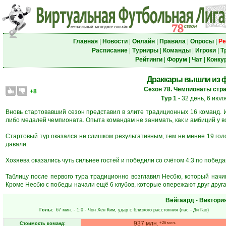
Главная
|
Новости
|
Онлайн
|
Правила
|
Опросы
|
Ре
Расписание
|
Турниры
|
Команды
|
Игроки
|
Т
Рейтинги
|
Форум
|
Чат
|
Конку
Драккары вышли из 
Сезон 78. Чемпионаты стра
+8
Тур 1
- 32 день, 6 июл
Вновь стартовавший сезон представил в элите традиционных 16 команд. И
либо медалей чемпионата. Опыта командам не занимать, как и амбиций у в
Стартовый тур оказался не слишком результативным, тем не менее 19 гол
давали.
Хозяева оказались чуть сильнее гостей и победили со счётом 4:3 по победам
Таблицу после первого тура традиционно возглавил Несбю, который начи
Кроме Несбю с победы начали ещё 6 клубов, которые опережают друг друга 
Вейгаард
-
Виктори
Голы:
67 мин.
- 1:0 -
Чон Хён Ким
, удар с близкого расстояния (пас -
Ди Гао
)
937 млн.
+26 млн.
Стоимость команд: