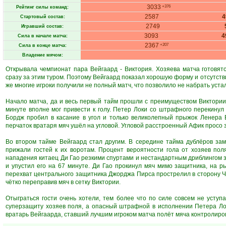
3033
+376
Рейтинг силы команд:
2587
Стартовый состав:
2749
Игравший состав:
3093
4
Сила в начале матча:
2367
+207
Сила в конце матча:
Владение мячом:
Открывала чемпионат пара Вейгаард - Виктория. Хозяева матча готовят
сразу за этим туром. Поэтому Вейгаард показал хорошую форму и отсутств
же многие игроки получили не полный матч, что позволило не набрать уста
Начало матча, да и весь первый тайм прошли с преимуществом Виктории.
минуте вполне мог привести к голу. Петер Локи со штрафного перекину
Бордж пробил в касание в угол и только великолепный прыжок Ленера 
перчаток вратаря мяч ушёл на угловой. Угловой расстроенный Афик просо 
Во втором тайме Вейгаард стал другим. В середине тайма дублёров за
прижали гостей к их воротам. Процент вероятности гола от хозяев по
нападения китаец Ди Гао резкими спуртами и нестандартным дриблингом 
и упустил его на 67 минуте. Ди Гао прокинул мяч мимо защитника, на 
перехват центрального защитника Джорджа Пирса прострелил в сторону Ч
чётко переправив мяч в сетку Виктории.
Отыграться гости очень хотели, тем более что по силе совсем не уступ
суперзащиту хозяев поля, а опасный штрафной в исполнении Петера Ло
вратарь Вейгаарда, ставший лучшим игроком матча полёт мяча контролиров