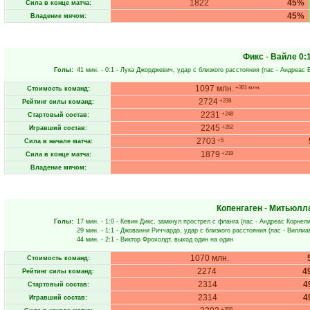
1822
45%
Сила в конце матча:
45%
Владение мячом:
Фикс
-
Вайле
0:
Голы:
41 мин.
- 0:1 -
Лука Джорджевич
, удар с близкого расстояния (пас -
Андреас 
1097 млн.
+301 млн.
Стоимость команд:
2724
+238
Рейтинг силы команд:
2231
+248
Стартовый состав:
2245
+262
Игравший состав:
2703
+5
Сила в начале матча:
1879
+219
Сила в конце матча:
Владение мячом:
Копенгаген
-
Митьюлл
Голы:
17 мин.
- 1:0 -
Кевин Дикс
, замкнул прострел с фланга (пас -
Андреас Корнел
29 мин.
- 1:1 -
Джованни Риччардо
, удар с близкого расстояния (пас -
Виллиа
44 мин.
- 2:1 -
Виктор Фрохолдт
, выход один на один
1070 млн.
Стоимость команд:
2274
4
Рейтинг силы команд:
2314
4
Стартовый состав:
2314
4
Игравший состав:
+355