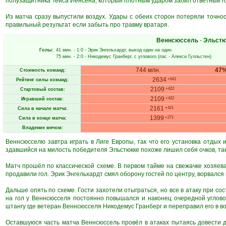
полузащитника Тейса Йенсена, который плотным ударом забил ответный г
Из матча сразу выпустили воздух. Удары с обеих сторон потеряли точнос
правильный результат если забыть про травму вратаря.
Веннсюссель
-
Эльстю
Голы:
41 мин.
- 1:0 -
Эрик Энгельхардт
, выход один на один
75 мин.
- 2:0 -
Никодемус Гранберг
, с углового (пас -
Алекси Гулльстен
)
744 млн.
47
Стоимость команд:
2634
+641
Рейтинг силы команд:
2109
+422
Стартовый состав:
2109
+422
Игравший состав:
2161
+421
Сила в начале матча:
1399
+271
Сила в конце матча:
Владение мячом:
Веннсюсселю завтра играть в Лиге Европы, так что его установка отдых 
здавшийся на милость победителя Эльстюкке похоже лишил себя очков, так
Матч прошёл по классической схеме. В первом тайме на свежачке хозяева
продавили гол. Эрик Энгельхардт смял оборону гостей по центру, ворвался
Дальше опять по схеме. Гости захотели отыграться, но все в атаку при сост
на гол у Веннсюсселя постоянно повышался и наконец очередной углов
штангу где ветеран Веннсюсселя Никодемус Гранберг и переправил его в во
Оставшуюся часть матча Веннсюссель провёл в атаках пытаясь довести д