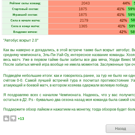
2043
44%
Рейтинг силы команд:
1875
41%
59
Стартовый состав:
1875
41%
59
Игравший состав:
5
2179
42%
Сила в начале матча:
1365
41%
59
Сила в конце матча:
42%
5
Владение мячом:
"Автобус вскрыт 2.0"
Как вы наверно и догадались, в этой встрече также был вскрыт автобус. В
средняку чемпионата, Эль-Пи-Уай-Оу, интересное название команды. Хозяе
весь матч. Уже в первом тайме были забиты все два мяча, Уорди Викес 
После забитых мячей игра вообще не имела моментов. Заслуженные три оч
Подведём небольшие итоги: как и говорилось ранее, за тур не было ни одн
счётом 0-0. Самой лучшей встречей тура я посчитал противостояние У
атакующий и боевой матч, в котором хозяева одержали волевую победу.
Я поздравляю всех с началом Чемпионата. Надеюсь, что у вас получитс
остаться в Д2. P.s - буквально два сезона назад моя команда была самой сл
Поддержите обзор лайком и нажатием на монетку, тогда обзоров будет бол
+13
Назад