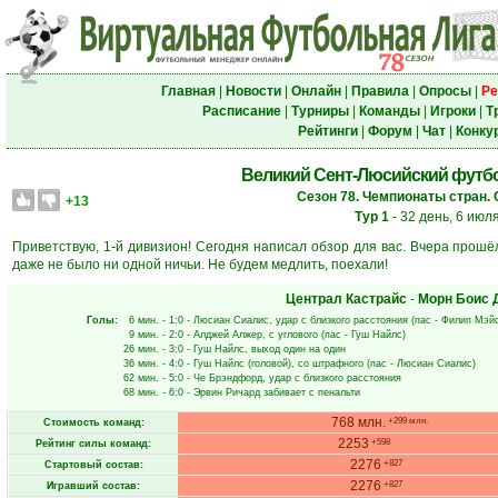
Главная
|
Новости
|
Онлайн
|
Правила
|
Опросы
|
Ре
Расписание
|
Турниры
|
Команды
|
Игроки
|
Т
Рейтинги
|
Форум
|
Чат
|
Конку
Великий Сент-Люсийский футбол
Сезон 78. Чемпионаты стран. 
+13
Тур 1
- 32 день, 6 июл
Приветствую, 1-й дивизион! Сегодня написал обзор для вас. Вчера прошёл
даже не было ни одной ничьи. Не будем медлить, поехали!
Централ Кастрайс
-
Морн Боис 
Голы:
6 мин.
- 1:0 -
Люсиан Сиалис
, удар с близкого расстояния (пас -
Филип Мэй
9 мин.
- 2:0 -
Алджей Алжер
, с углового (пас -
Гуш Найлс
)
26 мин.
- 3:0 -
Гуш Найлс
, выход один на один
36 мин.
- 4:0 -
Гуш Найлс
(головой), со штрафного (пас -
Люсиан Сиалис
)
62 мин.
- 5:0 -
Че Брэндфорд
, удар с близкого расстояния
68 мин.
- 6:0 -
Эрвин Ричард
забивает с пенальти
768 млн.
+299 млн.
Стоимость команд:
2253
+598
Рейтинг силы команд:
2276
+827
Стартовый состав:
2276
+827
Игравший состав: