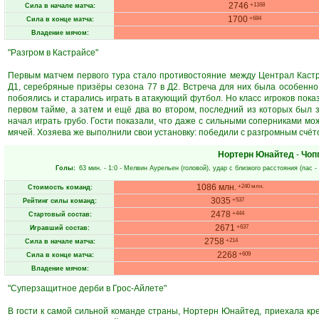
2746
+1168
Сила в начале матча:
1700
+684
Сила в конце матча:
Владение мячом:
"Разгром в Кастрайсе"
Первым матчем первого тура стало противостояние между Централ Каст
Д1, серебряные призёры сезона 77 в Д2. Встреча для них была особенно т
побоялись и старались играть в атакующий футбол. Но класс игроков пока
первом тайме, а затем и ещё два во втором, последний из которых был з
начал играть грубо. Гости показали, что даже с сильными соперниками м
мячей. Хозяева же выполнили свои установку: победили с разгромным счёт
Нортерн Юнайтед
-
Чоп
Голы:
63 мин.
- 1:0 -
Мелвин Аурельен
(головой), удар с близкого расстояния (пас -
1086 млн.
+240 млн.
Стоимость команд:
3035
+537
Рейтинг силы команд:
2478
+444
Стартовый состав:
2671
+637
Игравший состав:
2758
+214
Сила в начале матча:
2268
+609
Сила в конце матча:
Владение мячом:
"Суперзащитное дерби в Грос-Айлете"
В гости к самой сильной команде страны, Нортерн Юнайтед, приехала кре