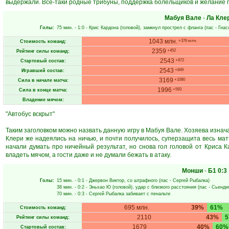
выдержали. Всё-таки родные трибуны, поддержка болельщиков и желание 
Мабуя Вале
-
Ла Кле
Голы:
75 мин.
- 1:0 -
Крис Кардона
(головой), замкнул прострел с фланга (пас -
Гнас
1043 млн.
+376 млн.
Стоимость команд:
2359
+452
Рейтинг силы команд:
2543
+872
Стартовый состав:
2543
+849
Игравший состав:
3169
+1080
Сила в начале матча:
1996
+593
Сила в конце матча:
Владение мячом:
"Автобус вскрыт"
Таким заголовком можно назвать данную игру в Мабуя Вале. Хозяева изнач
Клери же надеялись на ничью, и почти получилось, суперзащита весь матч
начали думать про ничейный результат, но снова гол головой от Криса
владеть мячом, а гости даже и не думали бежать в атаку.
Монши
-
Б1
0:3
Голы:
15 мин.
- 0:1 -
Джервон Виктор
, со штрафного (пас -
Сергей Рыбалка
)
38 мин.
- 0:2 -
Эньхао Ю
(головой), удар с близкого расстояния (пас -
Сьенди
70 мин.
- 0:3 -
Сергей Рыбалка
забивает с пенальти
695 млн.
39%
61%
Стоимость команд:
2110
43%
Рейтинг силы команд:
1679
40%
60%
Стартовый состав: