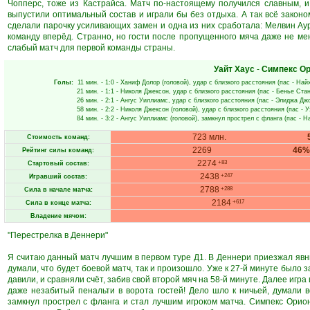
Чопперс, тоже из Кастрайса. Матч по-настоящему получился славным, и
выпустили оптимальный состав и играли бы без отдыха. А так всё законо
сделали парочку усиливающих замен и одна из них сработала: Мелвин Аур
команду вперёд. Странно, но гости после пропущенного мяча даже не меня
слабый матч для первой команды страны.
Уайт Хаус
-
Симпекс О
Голы:
11 мин.
- 1:0 -
Ханиф Долор
(головой), удар с близкого расстояния (пас -
Найх
21 мин.
- 1:1 -
Николя Джексон
, удар с близкого расстояния (пас -
Бенье Ста
26 мин.
- 2:1 -
Ангус Уиллиамс
, удар с близкого расстояния (пас -
Элиджа Дж
58 мин.
- 2:2 -
Николя Джексон
(головой), удар с близкого расстояния (пас -
У
84 мин.
- 3:2 -
Ангус Уиллиамс
(головой), замкнул прострел с фланга (пас -
На
723 млн.
Стоимость команд:
2269
46%
Рейтинг силы команд:
2274
+83
Стартовый состав:
2438
+247
Игравший состав:
2788
+288
Сила в начале матча:
2184
+617
Сила в конце матча:
Владение мячом:
"Перестрелка в Деннери"
Я считаю данный матч лучшим в первом туре Д1. В Деннери приезжал явны
думали, что будет боевой матч, так и произошло. Уже к 27-й минуте было за
давили, и сравняли счёт, забив свой второй мяч на 58-й минуте. Далее игра
даже незабитый пенальти в ворота гостей! Дело шло к ничьей, думали вс
замкнул прострел с фланга и стал лучшим игроком матча. Симпекс Орион