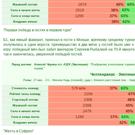
1674
40%
60%
Игравший состав:
62%
2019
38%
Сила в начале матча:
1269
37%
63%
Сила в конце матча:
38%
62%
Владение мячом:
"Первая победа в гостях в первом туре"
Б1, как явный фаворит, приехал в гости к Монши, крепкому средняку турн
получилась в одни ворота: преимущество в два мяча у гостей было уже к
игру: победный мяч был забит вингером Сергеем Рыбалкой на 70-й минуте,
так и закончилась, уверенной победой гостей.
Перед матчем:
Алексей Чернов
aka
А1ЕХ
(
Эволюшен
): "Поздравляю участников соревно
травм."
Челленджерс
-
Эволюш
Голы:
27 мин.
- 0:1 -
Михали Надь
(головой), удар с близкого расстояния (пас -
Хам
578 млн.
37%
63%
Стоимость команд:
2209
47
Рейтинг силы команд:
2308
46%
Стартовый состав:
2308
45%
Игравший состав:
2479
45%
Сила в начале матча:
1289
37%
63%
Сила в конце матча:
42%
5
Владение мячом:
"Жесть в Суфриэ"