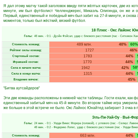
Я дал этому матчу такой заголовок ввиду пяти жёлтых карточек, две из ко
минуте, им был футболист Челленджерес, Микаэль Олигинда, он же и о
Первый, единственный и победный мяч был забит на 27-й минуте, и снова 
моментов, только был жёсткий, вязкий футбол.
18 Плюс
-
Окс Лайонс Юн
Голы:
46 мин.
- 0:1 -
Дуэйн Фэйсал
, удар с близкого расстояния (пас -
Ситхикон Хан
489 млн.
40%
60%
Стоимость команд:
1727
46%
Рейтинг силы команд:
1783
44%
Стартовый состав:
1770
44%
Игравший состав:
58
1942
42%
Сила в начале матча:
1315
44%
Сила в конце матча:
45%
Владение мячом:
"Битва аутсайдеров"
Эти две команды расположены в нижней части таблицы. Гости ехали, как ф
единственный забитый мяч на 45-й минуте. Во втором тайме игра умерила п
же больше в этой встрече не было. Окс Лайнос Юнайтед забирает 3 очка в
Эль-Пи-Уай-Оу
-
Вьё-Фор
Голы:
24 мин.
- 0:1 -
Уорди Викес Морера
(головой), с углового (пас -
Селиус Лавен
46 мин.
- 0:2 -
Федерико Лопес
, удар с близкого расстояния (пас -
Уорди Вик
663 млн.
44%
Стоимость команд: